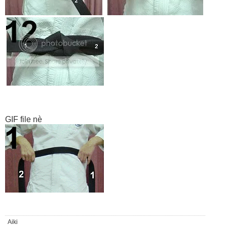
GIF file nè
Aiki