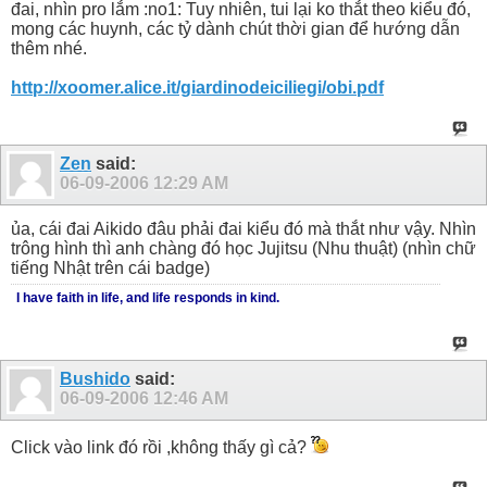
đai, nhìn pro lắm :no1: Tuy nhiên, tui lại ko thắt theo kiểu đó,
mong các huynh, các tỷ dành chút thời gian để hướng dẫn
thêm nhé.
http://xoomer.alice.it/giardinodeiciliegi/obi.pdf
Zen
said:
06-09-2006
12:29 AM
ủa, cái đai Aikido đâu phải đai kiểu đó mà thắt như vậy. Nhìn
trông hình thì anh chàng đó học Jujitsu (Nhu thuật) (nhìn chữ
tiếng Nhật trên cái badge)
I have faith in life, and life responds in kind.
Bushido
said:
06-09-2006
12:46 AM
Click vào link đó rồi ,không thấy gì cả?