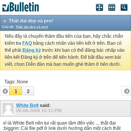
Thắt đai đẹp và pro!
Chủ đề:
Thắt đai đẹp và pro!
Nếu đây là chuyến thăm đầu tiên của bạn, hãy chắc chắn
kiểm tra
FAQ
bằng cách nhấn vào liên kết ở trên. Bạn có
thể phải
Đăng ký
trước khi bạn có thể đăng bài: nhấp vào
liên kết Đăng ký ở trên để tiến hành. Để bắt đầu xem bài
viết, chọn Diễn đàn mà bạn muốn ghé thăm ở bên dưới.
Tags:
None
1
2
White Belt
said:
06-08-2006
10:12 PM
vì là White Belt nên tui rất quan tâm đến việc ... thắt đai
:biggrin: Cái file pdf ở link dưới hướng dẫn một cách thắt