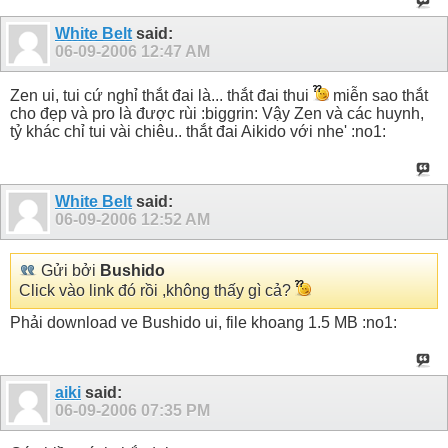
White Belt
said:
06-09-2006
12:47 AM
Zen ui, tui cứ nghỉ thắt đai là... thắt đai thui
miễn sao thắt
cho đẹp và pro là được rùi :biggrin: Vậy Zen và các huynh,
tỷ khác chỉ tui vài chiêu.. thắt đai Aikido với nhe' :no1:
White Belt
said:
06-09-2006
12:52 AM
Gửi bởi
Bushido
Click vào link đó rồi ,không thấy gì cả?
Phải download ve Bushido ui, file khoang 1.5 MB :no1:
aiki
said:
06-09-2006
07:35 PM