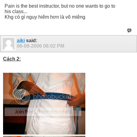
Pain is the best instructor, but no one wants to go to
his class...
Khg có gì nguy hiểm hơn là võ miệng
aiki
said:
06-09-2006
08:02 PM
Cách 2: