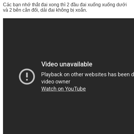
Các bạn nhớ thắt đai xong thì 2 đầu đai xuống xuống dưới
và 2 bên cân đối, dải đai không bị xoắn.