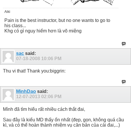
Aiki
Pain is the best instructor, but no one wants to go to
his class...
Khg có gì nguy hiểm hơn là võ miệng
sac
said:
07-18-2008
10:06 PM
Thu vi that! Thank you:biggrin:
MinhDao
said:
12-07-2013
02:06 PM
Mình đã tìm hiểu rất nhiều cách thắt đai,
Sau đây là kiểu MD thấy ổn nhất (đẹp, gọn, không quá cầu
kì, và có thể hoàn thành nhiệm vụ căn bản của cái đai,...)