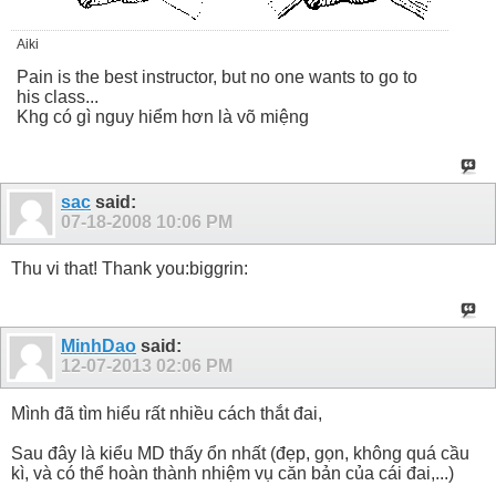
Aiki
Pain is the best instructor, but no one wants to go to
his class...
Khg có gì nguy hiểm hơn là võ miệng
sac
said:
07-18-2008
10:06 PM
Thu vi that! Thank you:biggrin:
MinhDao
said:
12-07-2013
02:06 PM
Mình đã tìm hiểu rất nhiều cách thắt đai,
Sau đây là kiểu MD thấy ổn nhất (đẹp, gọn, không quá cầu
kì, và có thể hoàn thành nhiệm vụ căn bản của cái đai,...)