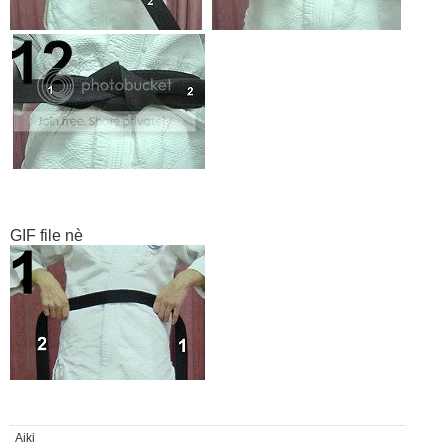
GIF file nè
Aiki