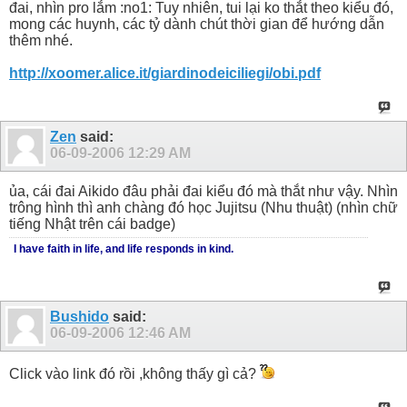
đai, nhìn pro lắm :no1: Tuy nhiên, tui lại ko thắt theo kiểu đó,
mong các huynh, các tỷ dành chút thời gian để hướng dẫn
thêm nhé.
http://xoomer.alice.it/giardinodeiciliegi/obi.pdf
Zen
said:
06-09-2006
12:29 AM
ủa, cái đai Aikido đâu phải đai kiểu đó mà thắt như vậy. Nhìn
trông hình thì anh chàng đó học Jujitsu (Nhu thuật) (nhìn chữ
tiếng Nhật trên cái badge)
I have faith in life, and life responds in kind.
Bushido
said:
06-09-2006
12:46 AM
Click vào link đó rồi ,không thấy gì cả?