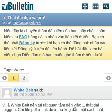
Thắt đai đẹp và pro!
Chủ đề:
Thắt đai đẹp và pro!
Nếu đây là chuyến thăm đầu tiên của bạn, hãy chắc chắn
kiểm tra
FAQ
bằng cách nhấn vào liên kết ở trên. Bạn có
thể phải
Đăng ký
trước khi bạn có thể đăng bài: nhấp vào
liên kết Đăng ký ở trên để tiến hành. Để bắt đầu xem bài
viết, chọn Diễn đàn mà bạn muốn ghé thăm ở bên dưới.
Tags:
None
1
2
White Belt
said:
06-08-2006
10:12 PM
vì là White Belt nên tui rất quan tâm đến việc ... thắt đai
:biggrin: Cái file pdf ở link dưới hướng dẫn một cách thắt