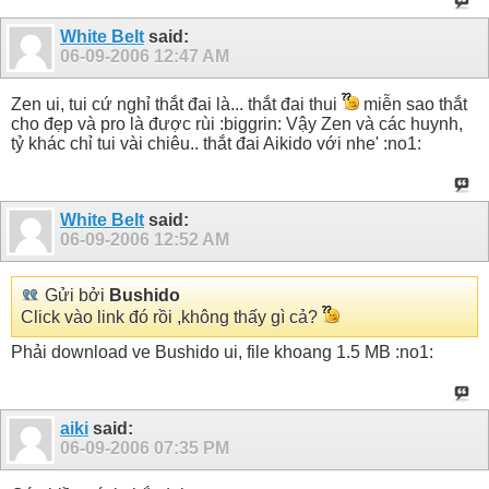
White Belt
said:
06-09-2006
12:47 AM
Zen ui, tui cứ nghỉ thắt đai là... thắt đai thui
miễn sao thắt
cho đẹp và pro là được rùi :biggrin: Vậy Zen và các huynh,
tỷ khác chỉ tui vài chiêu.. thắt đai Aikido với nhe' :no1:
White Belt
said:
06-09-2006
12:52 AM
Gửi bởi
Bushido
Click vào link đó rồi ,không thấy gì cả?
Phải download ve Bushido ui, file khoang 1.5 MB :no1:
aiki
said:
06-09-2006
07:35 PM