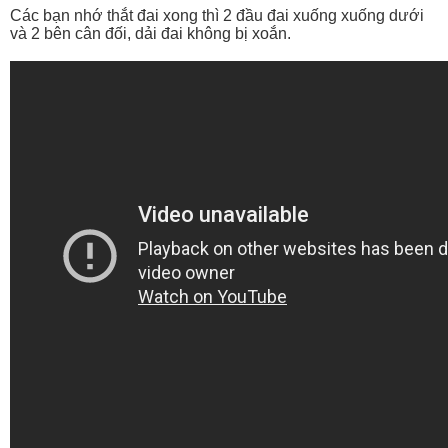
Các bạn nhớ thắt đai xong thì 2 đầu đai xuống xuống dưới
và 2 bên cân đối, dải đai không bị xoắn.