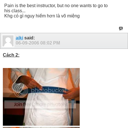
Pain is the best instructor, but no one wants to go to
his class...
Khg có gì nguy hiểm hơn là võ miệng
aiki
said:
06-09-2006
08:02 PM
Cách 2: