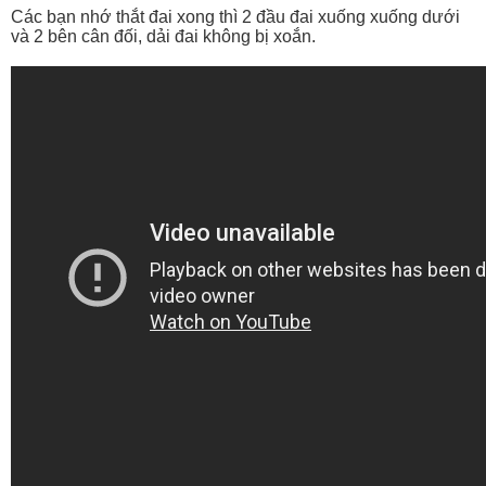
Các bạn nhớ thắt đai xong thì 2 đầu đai xuống xuống dưới
và 2 bên cân đối, dải đai không bị xoắn.