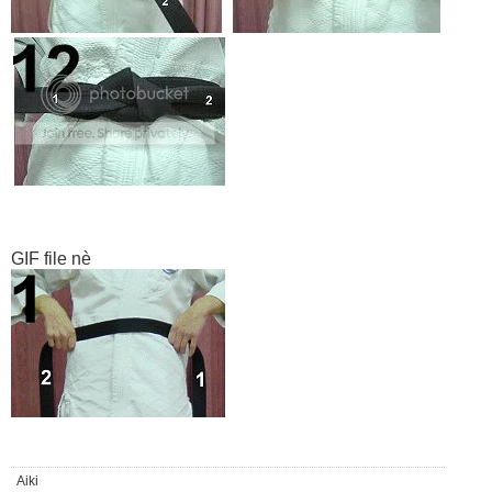
GIF file nè
Aiki