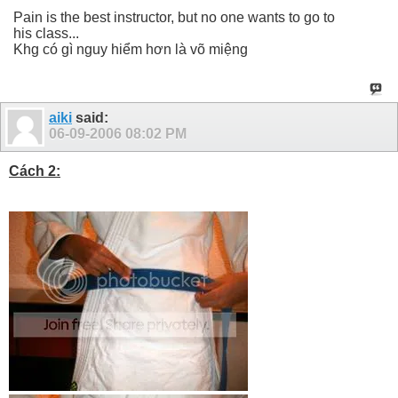
Pain is the best instructor, but no one wants to go to
his class...
Khg có gì nguy hiểm hơn là võ miệng
aiki
said:
06-09-2006
08:02 PM
Cách 2: