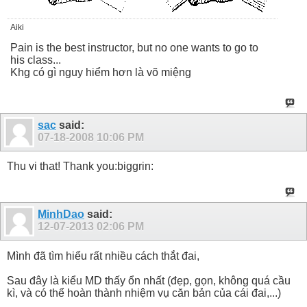
Aiki
Pain is the best instructor, but no one wants to go to
his class...
Khg có gì nguy hiểm hơn là võ miệng
sac
said:
07-18-2008
10:06 PM
Thu vi that! Thank you:biggrin:
MinhDao
said:
12-07-2013
02:06 PM
Mình đã tìm hiểu rất nhiều cách thắt đai,
Sau đây là kiểu MD thấy ổn nhất (đẹp, gọn, không quá cầu
kì, và có thể hoàn thành nhiệm vụ căn bản của cái đai,...)