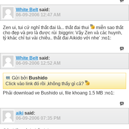
White Belt
said:
06-09-2006
12:47 AM
Zen ui, tui cứ nghỉ thắt đai là... thắt đai thui
miễn sao thắt
cho đẹp và pro là được rùi :biggrin: Vậy Zen và các huynh,
tỷ khác chỉ tui vài chiêu.. thắt đai Aikido với nhe' :no1:
White Belt
said:
06-09-2006
12:52 AM
Gửi bởi
Bushido
Click vào link đó rồi ,không thấy gì cả?
Phải download ve Bushido ui, file khoang 1.5 MB :no1:
aiki
said:
06-09-2006
07:35 PM