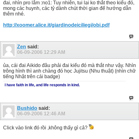
đai, nhìn pro lắm :no1: Tuy nhiên, tui lại ko thắt theo kiểu đó,
mong các huynh, các tỷ dành chút thời gian để hướng dẫn
thêm nhé.
http://xoomer.alice.it/giardinodeiciliegi/obi.pdf
Zen
said:
06-09-2006
12:29 AM
ủa, cái đai Aikido đâu phải đai kiểu đó mà thắt như vậy. Nhìn
trông hình thì anh chàng đó học Jujitsu (Nhu thuật) (nhìn chữ
tiếng Nhật trên cái badge)
I have faith in life, and life responds in kind.
Bushido
said:
06-09-2006
12:46 AM
Click vào link đó rồi ,không thấy gì cả?