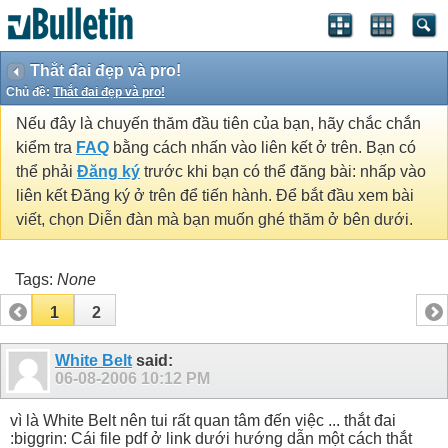
Thắt đai đẹp và pro!
Chủ đề:
Thắt đai đẹp và pro!
Nếu đây là chuyến thăm đầu tiên của bạn, hãy chắc chắn
kiểm tra
FAQ
bằng cách nhấn vào liên kết ở trên. Bạn có
thể phải
Đăng ký
trước khi bạn có thể đăng bài: nhấp vào
liên kết Đăng ký ở trên để tiến hành. Để bắt đầu xem bài
viết, chọn Diễn đàn mà bạn muốn ghé thăm ở bên dưới.
Tags:
None
1
2
White Belt
said:
06-08-2006
10:12 PM
vì là White Belt nên tui rất quan tâm đến việc ... thắt đai
:biggrin: Cái file pdf ở link dưới hướng dẫn một cách thắt