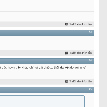
Trả lời kèm Trích dẫn
#3
Trả lời kèm Trích dẫn
#4
các huynh, tỷ khác chỉ tui vài chiêu.. thắt đai Aikido với nhe'
Trả lời kèm Trích dẫn
#5