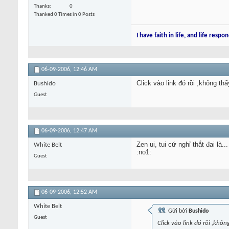
Thanks
0
Thanked 0 Times in 0 Posts
I have faith in life, and life respon
06-09-2006,
12:46 AM
Click vào link đó rồi ,không th
Bushido
Guest
06-09-2006,
12:47 AM
Zen ui, tui cứ nghỉ thắt đai là...
White Belt
:no1:
Guest
06-09-2006,
12:52 AM
White Belt
Gửi bởi
Bushido
Guest
Click vào link đó rồi ,khôn