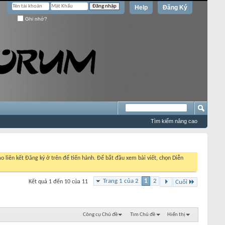
Help
Đăng Ký
Ghi nhớ?
Tìm kiếm nâng cao
o liên kết Đăng ký ở trên để tiến hành. Để bắt đầu xem bài viết, chọn Diễn
Trang 1 của 2
1
2
Kết quả 1 đến 10 của 11
Cuối
Công cụ Chủ đề
Tìm Chủ đề
Hiển thị