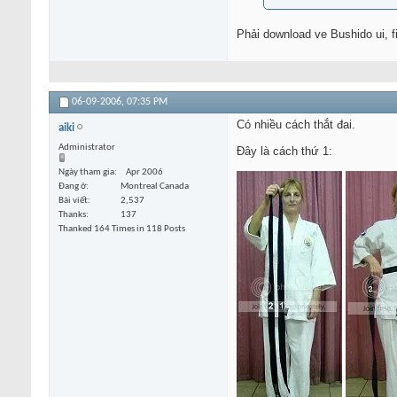
Phải download ve Bushido ui, f
06-09-2006,
07:35 PM
Có nhiều cách thắt đai.
aiki
Administrator
Đây là cách thứ 1:
Ngày tham gia
Apr 2006
Đang ở
Montreal Canada
Bài viết
2,537
Thanks
137
Thanked 164 Times in 118 Posts