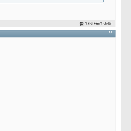
Trả lời kèm Trích dẫn
#6