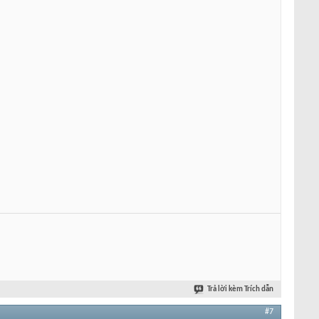
Trả lời kèm Trích dẫn
#7