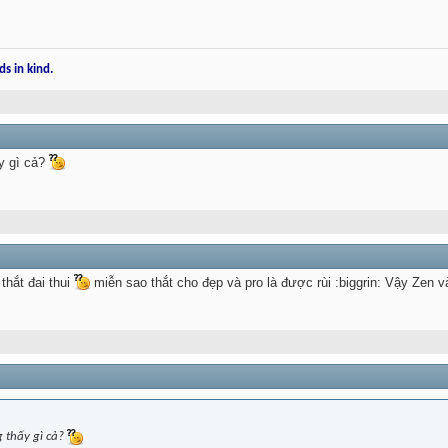
ds in kind.
ấy gì cả?
 thắt đai thui
miễn sao thắt cho đẹp và pro là được rùi :biggrin: Vậy Zen và 
g thấy gì cả?