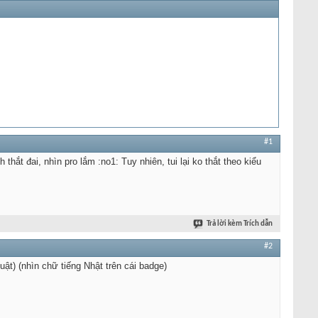
#1
h thắt đai, nhìn pro lắm :no1: Tuy nhiên, tui lại ko thắt theo kiểu
Trả lời kèm Trích dẫn
#2
uật) (nhìn chữ tiếng Nhật trên cái badge)