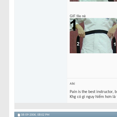
GIF file nè
Aiki
Pain is the best instructor, 
Khg có gì nguy hiểm hơn là
06-09-2006,
08:02 PM