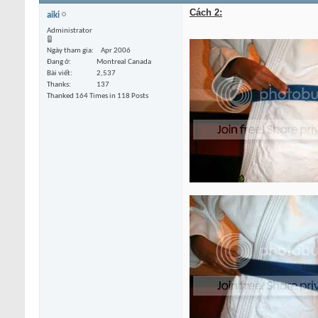
Cách 2:
aiki
Administrator
Ngày tham gia
Apr 2006
Đang ở
Montreal Canada
Bài viết
2,537
Thanks
137
Thanked 164 Times in 118 Posts