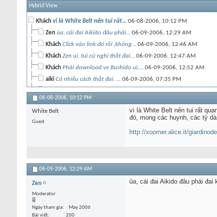
Hybrid View
Khách
vì là White Belt nên tui rất...
06-08-2006,
10:12 PM
Zen
ủa, cái đai Aikido đâu phải...
06-09-2006,
12:29 AM
Khách
Click vào link đó rồi ,không...
06-09-2006,
12:46 AM
Khách
Zen ui, tui cứ nghỉ thắt đai...
06-09-2006,
12:47 AM
Khách
Phải download ve Bushido ui,...
06-09-2006,
12:52 AM
aiki
Có nhiều cách thắt đai. ...
06-09-2006,
07:35 PM
aiki
Cách 2: ...
06-09-2006,
08:02 PM
06-08-2006,
10:12 PM
aiki
Chỉ mấy người 1 cách thắt đai...
06-18-2006,
02:09 PM
vì là White Belt nên tui rất qua
White Belt
Khách
Thu vi that! Thank...
07-18-2008,
10:06 PM
đó, mong các huynh, các tỷ dà
Guest
MinhDao
Mình đã tìm hiểu rất nhiều...
12-07-2013,
02:06 PM
http://xoomer.alice.it/giardinodei
Khách
cái này là cách thắt đai dùng...
12-08-2013,
02:15 AM
06-09-2006,
12:29 AM
ủa, cái đai Aikido đâu phải đai
Zen
Moderator
Ngày tham gia
May 2006
Bài viết
200