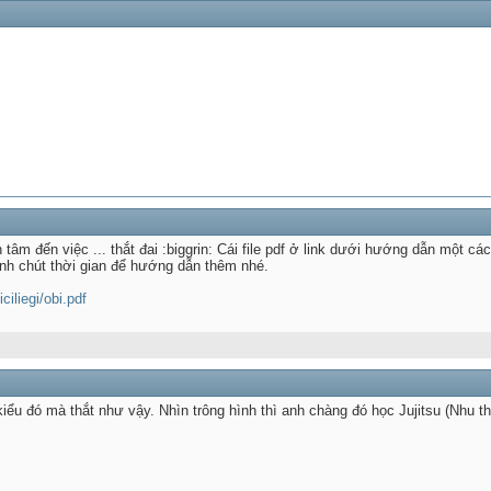
n tâm đến việc ... thắt đai :biggrin: Cái file pdf ở link dưới hướng dẫn một các
nh chút thời gian để hướng dẫn thêm nhé.
ciliegi/obi.pdf
 kiểu đó mà thắt như vậy. Nhìn trông hình thì anh chàng đó học Jujitsu (Nhu th