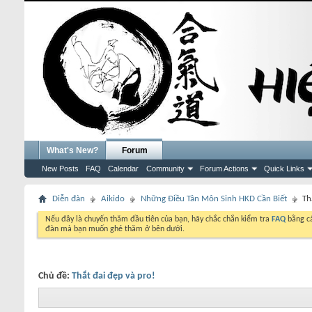
What's New?
Forum
New Posts
FAQ
Calendar
Community
Forum Actions
Quick Links
Diễn đàn
Aikido
Những Điều Tân Môn Sinh HKD Cần Biết
Th
Nếu đây là chuyến thăm đầu tiên của bạn, hãy chắc chắn kiểm tra
FAQ
bằng cá
đàn mà bạn muốn ghé thăm ở bên dưới.
Chủ đề:
Thắt đai đẹp và pro!