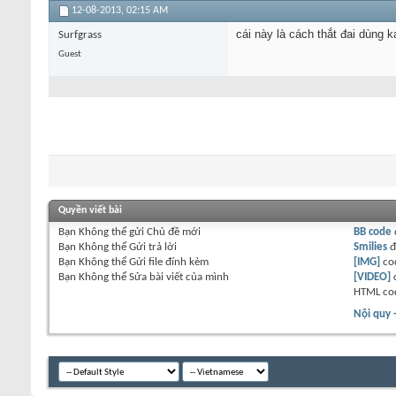
12-08-2013,
02:15 AM
cái này là cách thắt đai dùng k
Surfgrass
Guest
Quyền viết bài
Bạn
Không thể
gửi Chủ đề mới
BB code
Bạn
Không thể
Gửi trả lời
Smilies
đ
Bạn
Không thể
Gửi file đính kèm
[IMG]
co
Bạn
Không thể
Sửa bài viết của mình
[VIDEO]
HTML co
Nội quy 