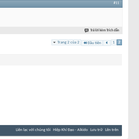
#11
Trả lời kèm Trích dẫn
Trang 2 của 2
1
2
Đầu tiên
Liên lạc với chúng tôi
Hiệp Khí Đạo - Aikido
Lưu trữ
Lên trên