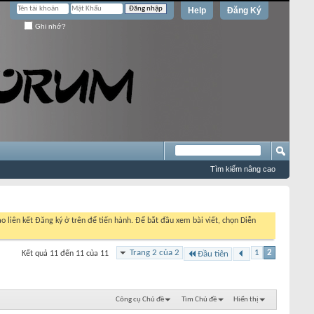
Help
Đăng Ký
Ghi nhớ?
Tìm kiếm nâng cao
o liên kết Đăng ký ở trên để tiến hành. Để bắt đầu xem bài viết, chọn Diễn
Trang 2 của 2
1
2
Kết quả 11 đến 11 của 11
Đầu tiên
Công cụ Chủ đề
Tìm Chủ đề
Hiển thị