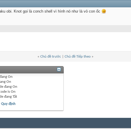
aku obi. Knot gọi là conch shell vì hình nó như là vỏ con ốc
«
Chủ đề trước
|
Chủ đề Tiếp theo
»
đang
On
ang
On
de đang
On
code is
On
de đang
Tắt
- Quy định