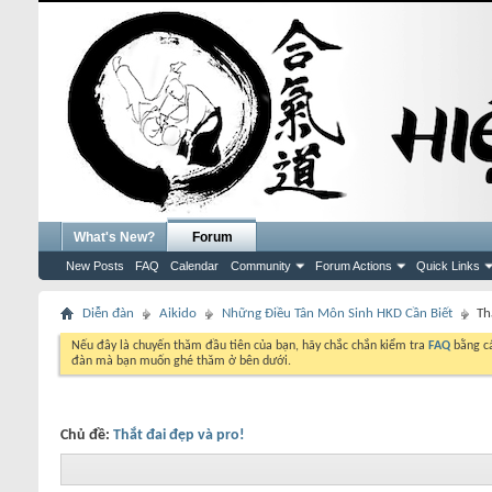
What's New?
Forum
New Posts
FAQ
Calendar
Community
Forum Actions
Quick Links
Diễn đàn
Aikido
Những Điều Tân Môn Sinh HKD Cần Biết
Th
Nếu đây là chuyến thăm đầu tiên của bạn, hãy chắc chắn kiểm tra
FAQ
bằng cá
đàn mà bạn muốn ghé thăm ở bên dưới.
Chủ đề:
Thắt đai đẹp và pro!