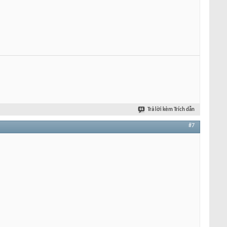
Trả lời kèm Trích dẫn
#7