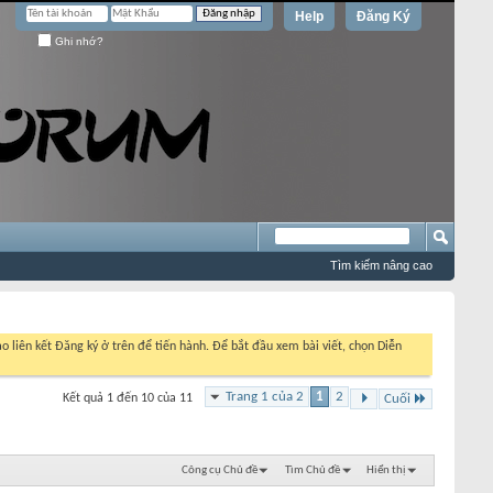
Help
Đăng Ký
Ghi nhớ?
Tìm kiếm nâng cao
o liên kết Đăng ký ở trên để tiến hành. Để bắt đầu xem bài viết, chọn Diễn
Trang 1 của 2
1
2
Kết quả 1 đến 10 của 11
Cuối
Công cụ Chủ đề
Tìm Chủ đề
Hiển thị