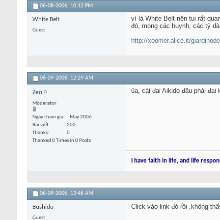
06-08-2006,
10:12 PM
vì là White Belt nên tui rất qua
White Belt
đó, mong các huynh, các tỷ dà
Guest
http://xoomer.alice.it/giardinodei
06-09-2006,
12:29 AM
ủa, cái đai Aikido đâu phải đai
Zen
Moderator
Ngày tham gia
May 2006
Bài viết
200
Thanks
0
Thanked 0 Times in 0 Posts
I have faith in life, and life respon
06-09-2006,
12:46 AM
Click vào link đó rồi ,không th
Bushido
Guest