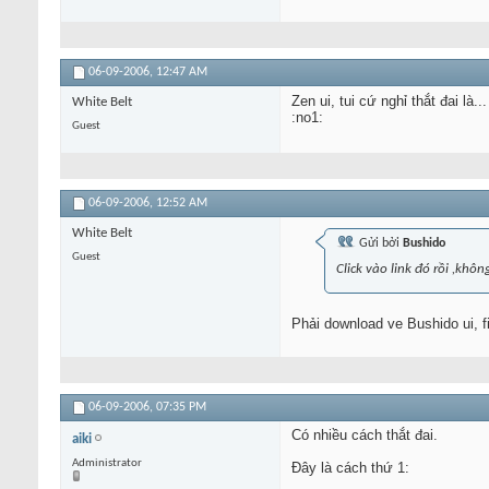
06-09-2006,
12:47 AM
Zen ui, tui cứ nghỉ thắt đai là...
White Belt
:no1:
Guest
06-09-2006,
12:52 AM
White Belt
Gửi bởi
Bushido
Guest
Click vào link đó rồi ,khôn
Phải download ve Bushido ui, f
06-09-2006,
07:35 PM
Có nhiều cách thắt đai.
aiki
Administrator
Đây là cách thứ 1: