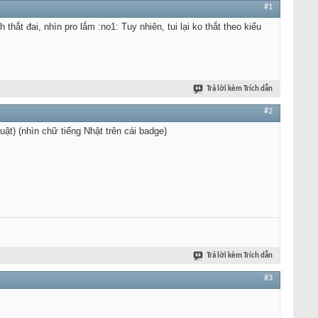
#1
h thắt đai, nhìn pro lắm :no1: Tuy nhiên, tui lại ko thắt theo kiểu
Trả lời kèm Trích dẫn
#2
uật) (nhìn chữ tiếng Nhật trên cái badge)
Trả lời kèm Trích dẫn
#3