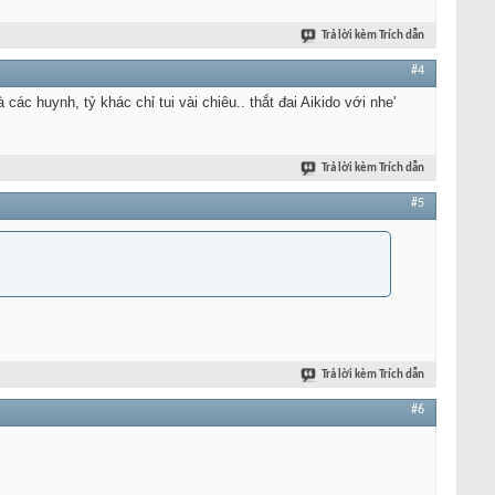
Trả lời kèm Trích dẫn
#4
các huynh, tỷ khác chỉ tui vài chiêu.. thắt đai Aikido với nhe'
Trả lời kèm Trích dẫn
#5
Trả lời kèm Trích dẫn
#6