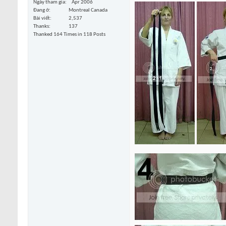
Ngày tham gia
Apr 2006
Đang ở
Montreal Canada
Bài viết
2,537
Thanks
137
Thanked 164 Times in 118 Posts