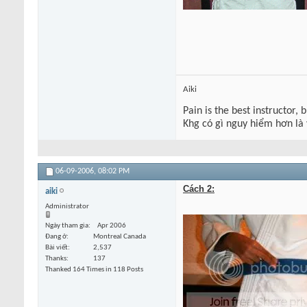
Aiki
Pain is the best instructor, 
Khg có gì nguy hiểm hơn là
06-09-2006,
08:02 PM
Cách 2:
aiki
Administrator
Ngày tham gia
Apr 2006
Đang ở
Montreal Canada
Bài viết
2,537
Thanks
137
Thanked 164 Times in 118 Posts