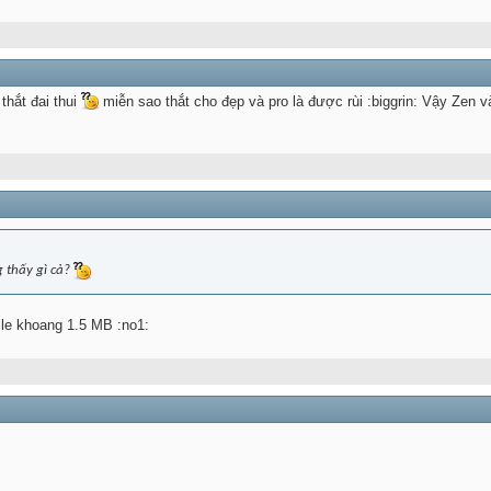
 thắt đai thui
miễn sao thắt cho đẹp và pro là được rùi :biggrin: Vậy Zen và 
g thấy gì cả?
ile khoang 1.5 MB :no1: