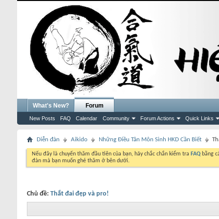
What's New?
Forum
New Posts
FAQ
Calendar
Community
Forum Actions
Quick Links
Diễn đàn
Aikido
Những Điều Tân Môn Sinh HKD Cần Biết
Th
Nếu đây là chuyến thăm đầu tiên của bạn, hãy chắc chắn kiểm tra
FAQ
bằng cá
đàn mà bạn muốn ghé thăm ở bên dưới.
Chủ đề:
Thắt đai đẹp và pro!