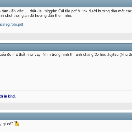
n tâm đến việc ... thắt đai :biggrin: Cái file pdf ở link dưới hướng dẫn một các
nh chút thời gian để hướng dẫn thêm nhé.
ciliegi/obi.pdf
 kiểu đó mà thắt như vậy. Nhìn trông hình thì anh chàng đó học Jujitsu (Nhu th
ds in kind.
ấy gì cả?