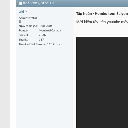
02-13-2012,
01:51 AM
aiki
Tập huấn - Hombu tour Saigon
Administrator
Mới kiếm tấy trên youtube mấy
Ngày tham gia
Apr 2006
Đang ở
Montreal Canada
Bài viết
2,537
Thanks
137
Thanked 164 Times in 118 Posts