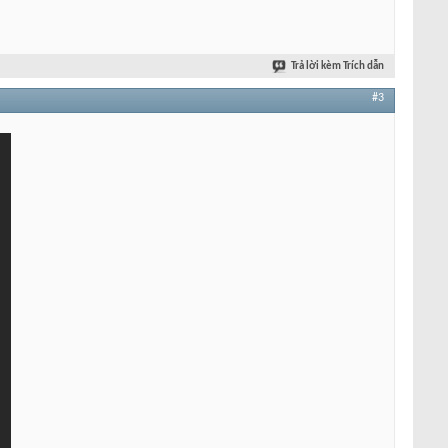
Trả lời kèm Trích dẫn
#3