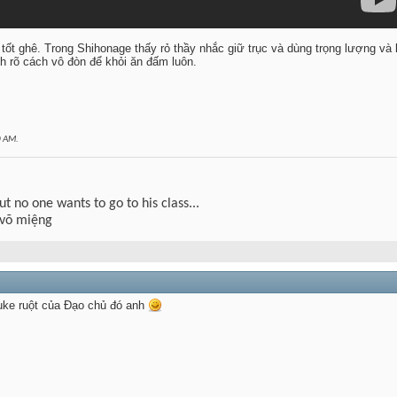
n tốt ghê. Trong Shihonage thấy rỏ thầy nhắc giữ trục và dùng trọng lượng và
 rõ cách vô đòn để khỏi ăn đấm luôn.
0 AM
.
but no one wants to go to his class...
 võ miệng
uke ruột của Đạo chủ đó anh