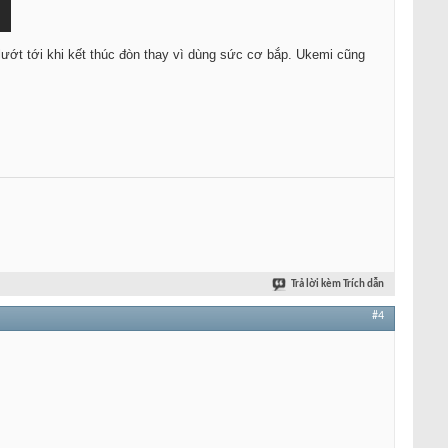
 lướt tới khi kết thúc đòn thay vì dùng sức cơ bắp. Ukemi cũng
Trả lời kèm Trích dẫn
#4