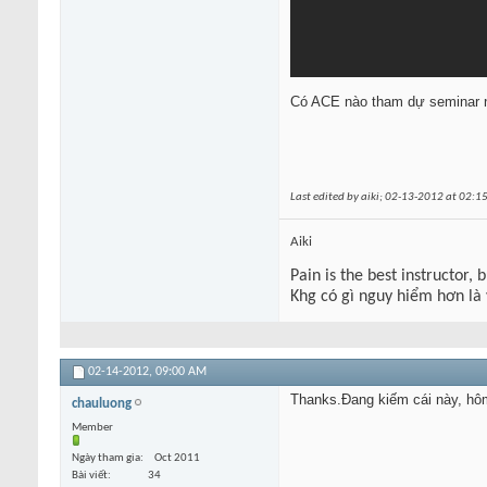
Có ACE nào tham dự seminar nà
Last edited by aiki; 02-13-2012 at
02:1
Aiki
Pain is the best instructor, 
Khg có gì nguy hiểm hơn là
02-14-2012,
09:00 AM
Thanks.Đang kiếm cái này, hô
chauluong
Member
Ngày tham gia
Oct 2011
Bài viết
34