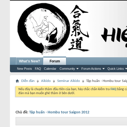
What's New?
Forum
New Posts
FAQ
Calendar
Community
Forum Actions
Quick Links
Diễn đàn
Aikido
Seminar Aikido
Tập huấn - Hombu tour Sa
Nếu đây là chuyến thăm đầu tiên của bạn, hãy chắc chắn kiểm tra
FAQ
bằng cá
đàn mà bạn muốn ghé thăm ở bên dưới.
Chủ đề:
Tập huấn - Hombu tour Saigon 2012