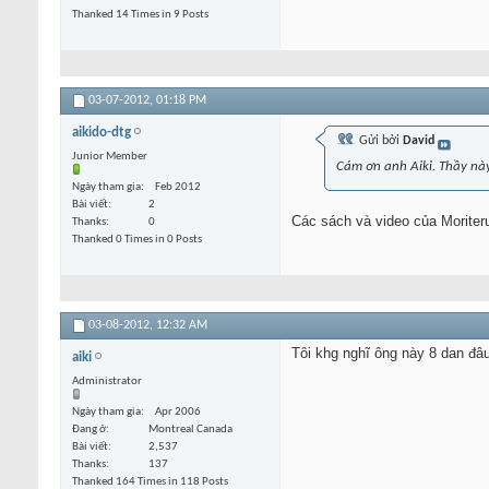
Thanked 14 Times in 9 Posts
03-07-2012,
01:18 PM
aikido-dtg
Gửi bởi
David
Junior Member
Cám ơn anh Aiki. Thầy nà
Ngày tham gia
Feb 2012
Bài viết
2
Các sách và video của Moriteru
Thanks
0
Thanked 0 Times in 0 Posts
03-08-2012,
12:32 AM
Tôi khg nghĩ ông này 8 dan đâu
aiki
Administrator
Ngày tham gia
Apr 2006
Đang ở
Montreal Canada
Bài viết
2,537
Thanks
137
Thanked 164 Times in 118 Posts