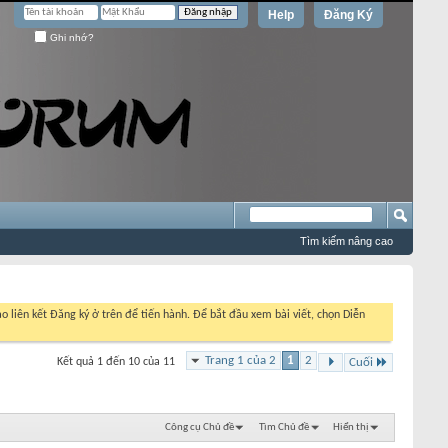
Help
Đăng Ký
Ghi nhớ?
Tìm kiếm nâng cao
o liên kết Đăng ký ở trên để tiến hành. Để bắt đầu xem bài viết, chọn Diễn
Trang 1 của 2
1
2
Kết quả 1 đến 10 của 11
Cuối
Công cụ Chủ đề
Tìm Chủ đề
Hiển thị