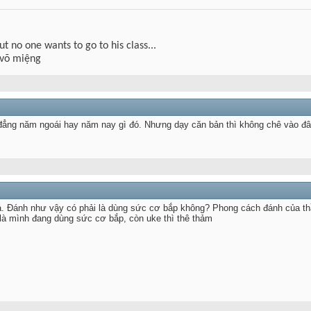
but no one wants to go to his class...
 võ miệng
ẳng năm ngoái hay năm nay gì đó. Nhưng dạy căn bản thì không chê vào đâu 
. Đánh như vậy có phải là dùng sức cơ bắp không? Phong cách đánh của th
 là mình đang dùng sức cơ bắp, còn uke thì thê thảm