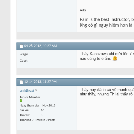
Aiki
Pain is the best instructor, 
Khg có gì nguy hiểm hơn là
04-28-2012,
10:27 AM
Thầy Kanazawa chỉ mới lên 7 đ
wago
nào cũng té ê ẩm.
Guest
12-14-2013,
11:27 PM
Thầy này đánh có vẽ mạnh quá
anhthoai
như thầy, nhưng Th lại thấy rõ
Junior Member
Ngày tham gia
Nov 2013
Bài viết
16
Thanks
8
Thanked 0 Times in 0 Posts