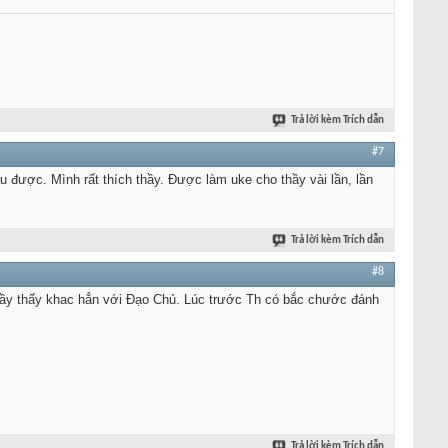
Trả lời kèm Trích dẫn
#7
được. Mình rất thích thầy. Được làm uke cho thầy vài lần, lần
Trả lời kèm Trích dẫn
#8
ầy thấy khac hẳn với Đạo Chủ. Lúc trước Th có bắc chước đánh
Trả lời kèm Trích dẫn