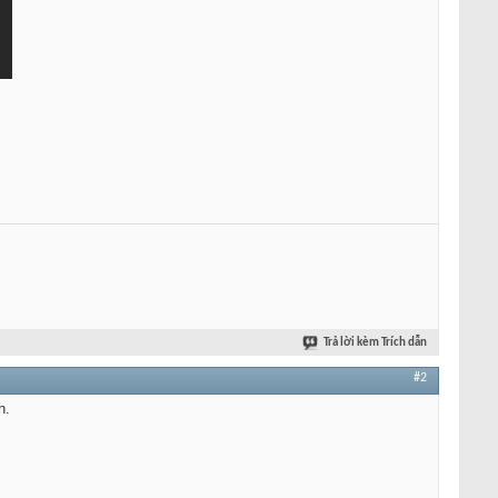
Trả lời kèm Trích dẫn
#2
h.