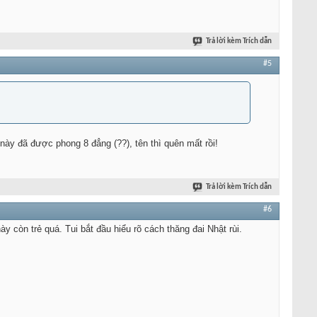
Trả lời kèm Trích dẫn
#5
này đã được phong 8 đẳng (??), tên thì quên mất rồi!
Trả lời kèm Trích dẫn
#6
y còn trẻ quá. Tui bắt đầu hiểu rõ cách thăng đai Nhật rùi.