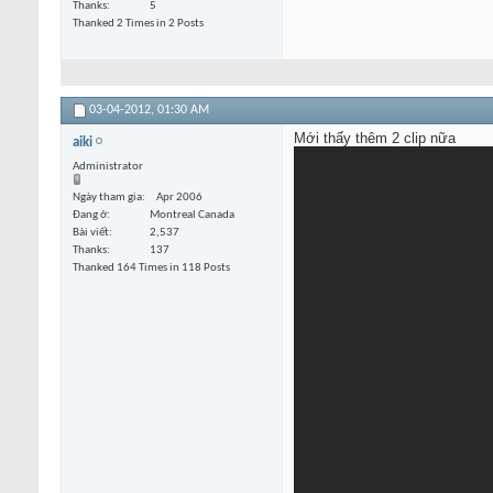
Thanks
5
Thanked 2 Times in 2 Posts
03-04-2012,
01:30 AM
Mới thấy thêm 2 clip nữa
aiki
Administrator
Ngày tham gia
Apr 2006
Đang ở
Montreal Canada
Bài viết
2,537
Thanks
137
Thanked 164 Times in 118 Posts