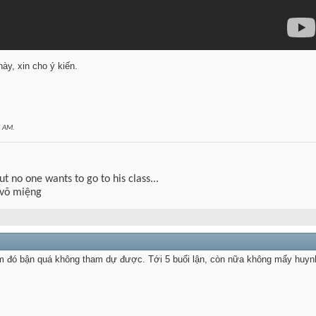
y, xin cho ý kiến.
5 AM
.
but no one wants to go to his class...
 võ miệng
m đó bận quá không tham dự được. Tới 5 buổi lận, còn nữa không mấy huyn