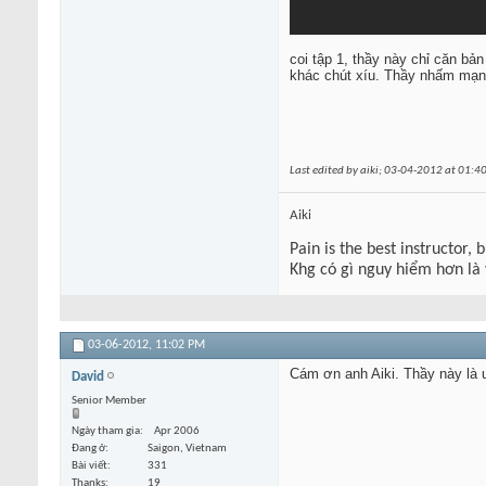
coi tập 1, thầy này chỉ căn bả
khác chút xíu. Thầy nhấm mạnh
Last edited by aiki; 03-04-2012 at
01:4
Aiki
Pain is the best instructor, 
Khg có gì nguy hiểm hơn là
03-06-2012,
11:02 PM
Cám ơn anh Aiki. Thầy này là 
David
Senior Member
Ngày tham gia
Apr 2006
Đang ở
Saigon, Vietnam
Bài viết
331
Thanks
19