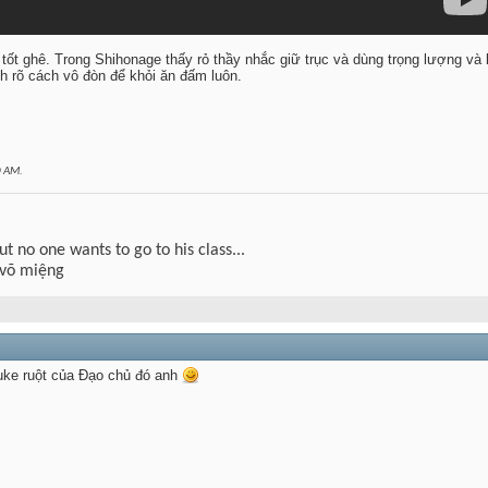
n tốt ghê. Trong Shihonage thấy rỏ thầy nhắc giữ trục và dùng trọng lượng và
 rõ cách vô đòn để khỏi ăn đấm luôn.
0 AM
.
but no one wants to go to his class...
 võ miệng
uke ruột của Đạo chủ đó anh