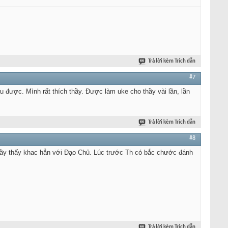
Trả lời kèm Trích dẫn
#7
được. Mình rất thích thầy. Được làm uke cho thầy vài lần, lần
Trả lời kèm Trích dẫn
#8
ầy thấy khac hẳn với Đạo Chủ. Lúc trước Th có bắc chước đánh
Trả lời kèm Trích dẫn