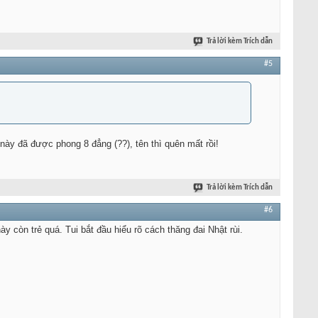
Trả lời kèm Trích dẫn
#5
này đã được phong 8 đẳng (??), tên thì quên mất rồi!
Trả lời kèm Trích dẫn
#6
y còn trẻ quá. Tui bắt đầu hiểu rõ cách thăng đai Nhật rùi.