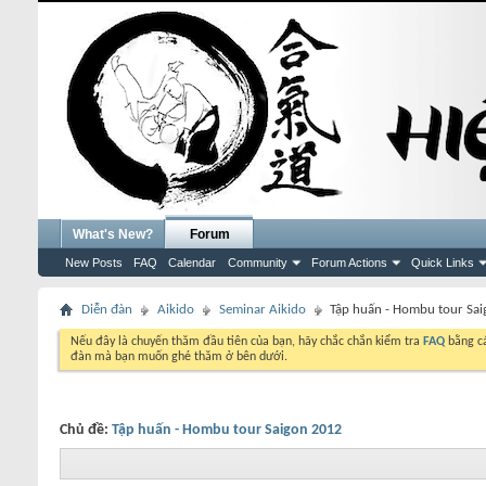
What's New?
Forum
New Posts
FAQ
Calendar
Community
Forum Actions
Quick Links
Diễn đàn
Aikido
Seminar Aikido
Tập huấn - Hombu tour Sa
Nếu đây là chuyến thăm đầu tiên của bạn, hãy chắc chắn kiểm tra
FAQ
bằng cá
đàn mà bạn muốn ghé thăm ở bên dưới.
Chủ đề:
Tập huấn - Hombu tour Saigon 2012