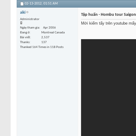
02-13-2012,
01:51 AM
aiki
Tập huấn - Hombu tour Saigon
Administrator
Mới kiếm tấy trên youtube mấy
Ngày tham gia
Apr 2006
Đang ở
Montreal Canada
Bài viết
2,537
Thanks
137
Thanked 164 Times in 118 Posts