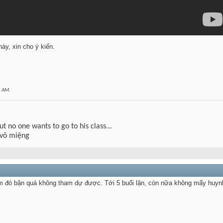
y, xin cho ý kiến.
5 AM
.
but no one wants to go to his class...
 võ miệng
m đó bận quá không tham dự được. Tới 5 buổi lận, còn nữa không mấy huyn