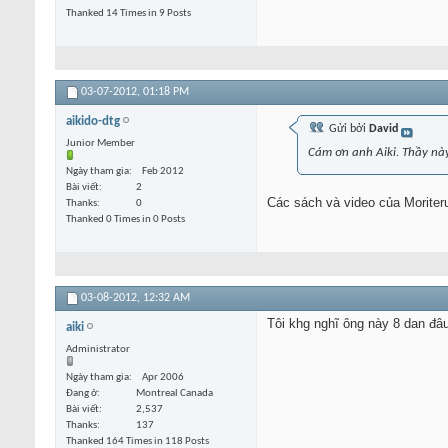
Thanked 14 Times in 9 Posts
03-07-2012,
01:18 PM
aikido-dtg
Gửi bởi
David
Junior Member
Cám ơn anh Aiki. Thầy nà
Ngày tham gia
Feb 2012
Bài viết
2
Các sách và video của Moriteru
Thanks
0
Thanked 0 Times in 0 Posts
03-08-2012,
12:32 AM
Tôi khg nghĩ ông này 8 dan đâu
aiki
Administrator
Ngày tham gia
Apr 2006
Đang ở
Montreal Canada
Bài viết
2,537
Thanks
137
Thanked 164 Times in 118 Posts