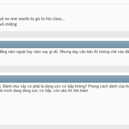
but no one wants to go to his class...
 võ miệng
ẳng năm ngoái hay năm nay gì đó. Nhưng dạy căn bản thì không chê vào đâu 
. Đánh như vậy có phải là dùng sức cơ bắp không? Phong cách đánh của th
 là mình đang dùng sức cơ bắp, còn uke thì thê thảm