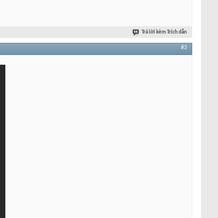
Trả lời kèm Trích dẫn
#3