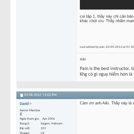
coi tập 1, thầy này chỉ căn bả
khác chút xíu. Thầy nhấm mạnh
Last edited by aiki; 03-04-2012 at
01:4
Aiki
Pain is the best instructor, 
Khg có gì nguy hiểm hơn là
03-06-2012,
11:02 PM
Cám ơn anh Aiki. Thầy này là 
David
Senior Member
Ngày tham gia
Apr 2006
Đang ở
Saigon, Vietnam
Bài viết
331
Thanks
19