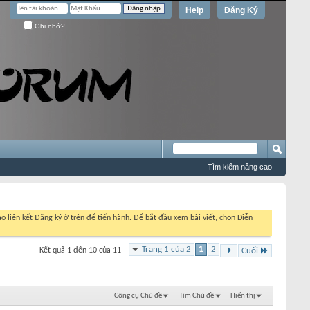
Help
Đăng Ký
Ghi nhớ?
Tìm kiếm nâng cao
o liên kết Đăng ký ở trên để tiến hành. Để bắt đầu xem bài viết, chọn Diễn
Trang 1 của 2
1
2
Kết quả 1 đến 10 của 11
Cuối
Công cụ Chủ đề
Tìm Chủ đề
Hiển thị