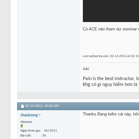
Có ACE nào tham dự seminar nà
Last edited by aiki; 02-13-2012 at
02:1
Aiki
Pain is the best instructor, 
Khg có gì nguy hiểm hơn là
02-14-2012,
09:00 AM
Thanks.Đang kiếm cái này, hô
chauluong
Member
Ngày tham gia
Oct 2011
Bài viết
34