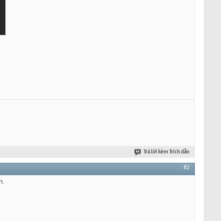
Trả lời kèm Trích dẫn
#2
h.