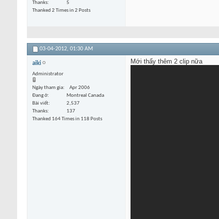
Thanks
5
Thanked 2 Times in 2 Posts
03-04-2012,
01:30 AM
Mới thấy thêm 2 clip nữa
aiki
Administrator
Ngày tham gia
Apr 2006
Đang ở
Montreal Canada
Bài viết
2,537
Thanks
137
Thanked 164 Times in 118 Posts