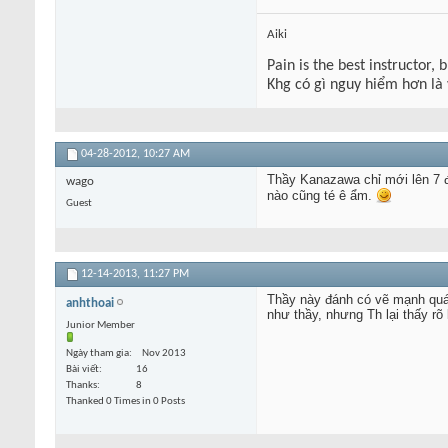
Aiki
Pain is the best instructor, 
Khg có gì nguy hiểm hơn là
04-28-2012,
10:27 AM
Thầy Kanazawa chỉ mới lên 7 đ
wago
nào cũng té ê ẩm.
Guest
12-14-2013,
11:27 PM
Thầy này đánh có vẽ mạnh quá
anhthoai
như thầy, nhưng Th lại thấy rõ
Junior Member
Ngày tham gia
Nov 2013
Bài viết
16
Thanks
8
Thanked 0 Times in 0 Posts