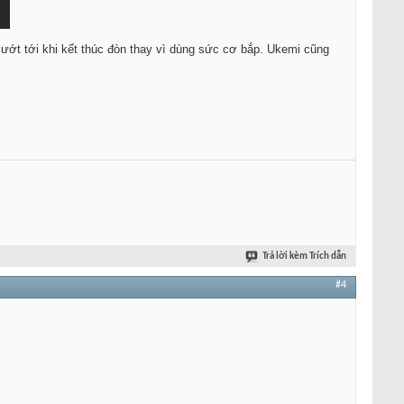
 lướt tới khi kết thúc đòn thay vì dùng sức cơ bắp. Ukemi cũng
Trả lời kèm Trích dẫn
#4