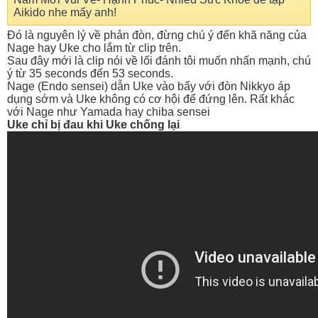
Aikido nhe mấy anh!
Đó là nguyên lý về phản đòn, đừng chú ý đến khã năng của
Nage hay Uke cho lắm từ clip trên.
Sau đây mới là clip nói về lối đánh tôi muốn nhấn mạnh, chú
ý từ 35 seconds đến 53 seconds.
Nage (Endo sensei) dẫn Uke vào bẩy với đòn Nikkyo áp
dụng sớm và Uke không có cơ hội để đứng lên. Rất khác
với Nage như Yamada hay chiba sensei
Uke chỉ bị đau khi Uke chống lại