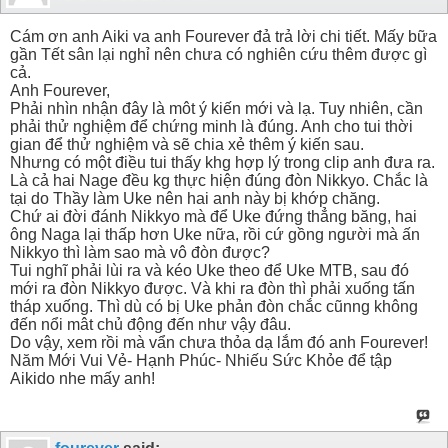
Cám ơn anh Aiki va anh Fourever đả trả lời chi tiết. Mấy bữa
gần Tết sân lại nghỉ nên chưa có nghiên cứu thêm được gì
cả.
Anh Fourever,
Phải nhìn nhận đây là môt ý kiến mới và lạ. Tuy nhiên, cần
phải thử nghiệm để chứng minh là đúng. Anh cho tui thời
gian để thử nghiệm và sẽ chia xẻ thêm ý kiến sau.
Nhưng có một điều tui thấy khg hợp lý trong clip anh đưa ra.
Là cả hai Nage đều kg thực hiện đúng đòn Nikkyo. Chắc là
tại do Thầy làm Uke nên hai anh này bị khớp chăng.
Chứ ai đời đánh Nikkyo mà để Uke đứng thẳng băng, hai
ông Naga lại thấp hơn Uke nữa, rồi cứ gồng người mà ấn
Nikkyo thì làm sao mà vô đòn được?
Tui nghĩ phải lùi ra và kéo Uke theo để Uke MTB, sau đó
mới ra đòn Nikkyo được. Và khi ra đòn thì phải xuống tấn
tháp xuống. Thì dù có bị Uke phản đòn chắc cũnng không
đến nổi mât chủ động đến như vậy đâu.
Do vậy, xem rồi mà vẩn chưa thỏa dạ lắm đó anh Fourever!
Năm Mới Vui Vẻ- Hạnh Phúc- Nhiếu Sức Khỏe để tập
Aikido nhe mấy anh!