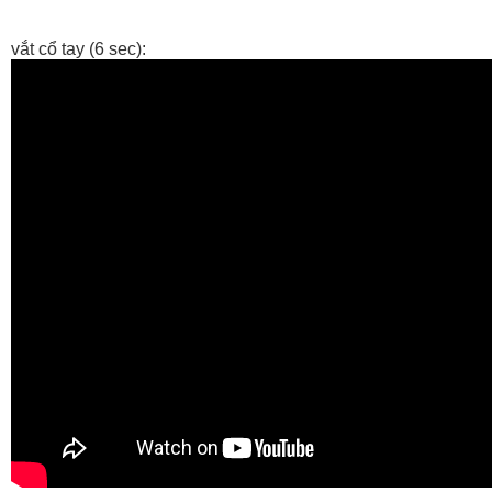
vắt cổ tay (6 sec):