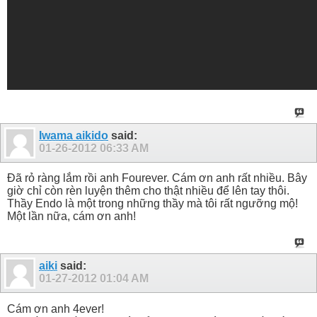
Iwama aikido
said:
01-26-2012
06:33 AM
Đã rỏ ràng lắm rồi anh Fourever. Cám ơn anh rất nhiều. Bây
giờ chỉ còn rèn luyện thêm cho thật nhiều để lên tay thôi.
Thầy Endo là một trong những thầy mà tôi rất ngưỡng mộ!
Một lần nữa, cám ơn anh!
aiki
said:
01-27-2012
01:04 AM
Cám ơn anh 4ever!