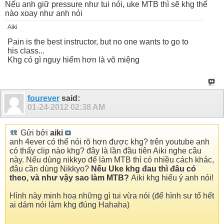
Nếu anh giữ pressure như tui nói, uke MTB thì sẽ khg thể
nào xoay như anh nói
Aiki
Pain is the best instructor, but no one wants to go to
his class...
Khg có gì nguy hiểm hơn là võ miệng
fourever
said:
01-24-2012
02:38 AM
Gửi bởi
aiki
anh 4ever có thể nói rõ hơn được khg? trên youtube anh
có thấy clip nào khg? đây là lần đầu tiên Aiki nghe câu
này. Nếu dùng nikkyo để làm MTB thì có nhiều cách khác,
đâu cần dùng Nikkyo?
Nếu Uke khg đau thì đâu có
theo, và như vậy sao làm MTB?
Aiki khg hiểu ý anh nói!
Hình này minh hoạ những gì tui vừa nói (để hình sư tổ hết
ai dám nói làm khg đúng Hahaha)