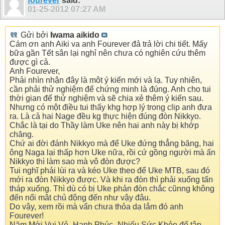
fourever
said:
01-25-2012
07:27 AM
Gửi bởi
Iwama aikido
Cám ơn anh Aiki va anh Fourever đả trả lời chi tiết. Mấy
bữa gần Tết sân lại nghỉ nên chưa có nghiên cứu thêm
được gì cả.
Anh Fourever,
Phải nhìn nhận đây là môt ý kiến mới và lạ. Tuy nhiên,
cần phải thử nghiệm để chứng minh là đúng. Anh cho tui
thời gian để thử nghiệm và sẽ chia xẻ thêm ý kiến sau.
Nhưng có một điều tui thấy khg hợp lý trong clip anh đưa
ra. Là cả hai Nage đều kg thực hiện đúng đòn Nikkyo.
Chắc là tại do Thầy làm Uke nên hai anh này bị khớp
chăng.
Chứ ai đời đánh Nikkyo mà để Uke đứng thẳng băng, hai
ông Naga lại thấp hơn Uke nữa, rồi cứ gồng người mà ấn
Nikkyo thì làm sao mà vô đòn được?
Tui nghĩ phải lùi ra và kéo Uke theo để Uke MTB, sau đó
mới ra đòn Nikkyo được. Và khi ra đòn thì phải xuống tấn
tháp xuống. Thì dù có bị Uke phản đòn chắc cũnng không
đến nổi mât chủ động đến như vậy đâu.
Do vậy, xem rồi mà vẩn chưa thỏa dạ lắm đó anh
Fourever!
Năm Mới Vui Vẻ- Hạnh Phúc- Nhiếu Sức Khỏe để tập