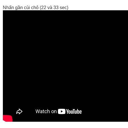
Nhấn gần cùi chỏ (22 và 33 sec)