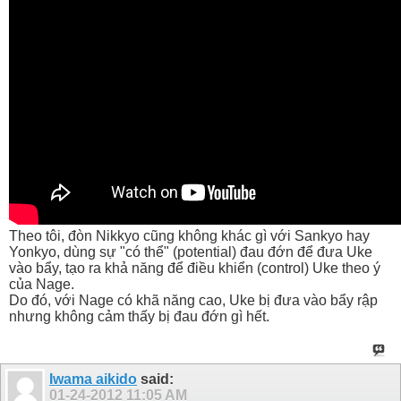
Theo tôi, đòn Nikkyo cũng không khác gì với Sankyo hay
Yonkyo, dùng sự "có thể" (potential) đau đớn để đưa Uke
vào bẩy, tạo ra khả năng để điều khiển (control) Uke theo ý
của Nage.
Do đó, với Nage có khã năng cao, Uke bị đưa vào bẩy rập
nhưng không cảm thấy bị đau đớn gì hết.
Iwama aikido
said:
01-24-2012
11:05 AM