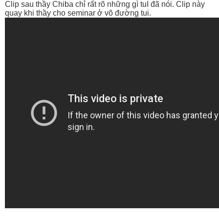
Clip sau thầy Chiba chỉ rất rõ những gì tuI đã nói. Clip này
quay khi thầy cho seminar ở võ đường tui.