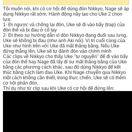
Tôi muốn nói, khi có cơ hội để dùng đòn Nikkyo, Nage sẽ áp
dụng Nikkyo rất sớm. Hành động nầy tạo cho Uke 2 chọn
lựa:
1- Đi ngược và chống lại đòn, Uke sẽ đi vào bẩy (trap) của
đòn thế và bị đau ở cổ tay
2- Đi theo sự hướng dẫn vì đòn Nikkyo đang đuổi sau lưng,
Uke sẽ không bị đau (như anh Aki nói). Vị trí cuối cùng của
Uke như hình trên với Uke đã mất thăng bằng. Nếu Uke
đứng thẳng lên, Uke sẽ tự đánh đòn vào chính mình
Các clips về Nikkyo cho thấy Uke "tự nguyện" để đi vào bẩy
của đòn thế hay Nage đã lấy đi sự mất thăng bằng của Uke
bằng các phương cách khác, sau đó dùng Nikkyo để kết
thúc bằng cách làm đau Uke. Khi Nage chuyễn qua Nikkyo
một cách không cần thiết, trong thực chiến, Uke sẽ có thêm
cơ hội phản đòn.
Thí dụ như từ clip sau khi Uke có cơ hội để đứng lên: