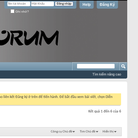
Help
Đăng Ký
Ghi nhớ?
Tìm kiếm nâng cao
o liên kết Đăng ký ở trên để tiến hành. Để bắt đầu xem bài viết, chọn Diễn
Kết quả 1 đến 6 của 6
Công cụ Chủ đề
Tìm Chủ đề
Hiển thị