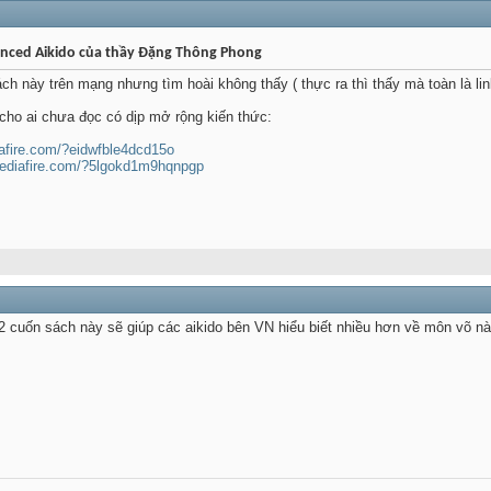
vanced Aikido của thầy Đặng Thông Phong
h này trên mạng nhưng tìm hoài không thấy ( thực ra thì thấy mà toàn là lin
 cho ai chưa đọc có dịp mở rộng kiến thức:
afire.com/?eidwfble4dcd15o
mediafire.com/?5lgokd1m9hqnpgp
cuốn sách này sẽ giúp các aikido bên VN hiểu biết nhiều hơn về môn võ nà