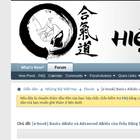
What's New?
Forum
New Posts
FAQ
Calendar
Community
Forum Actions
Quick Links
Diễn đàn
Những Bài Viết Hay
Ebook
[e-book] Basics Aikido
Nếu đây là chuyến thăm đầu tiên của bạn, hãy chắc chắn kiểm tra
FAQ
bằng cá
đàn mà bạn muốn ghé thăm ở bên dưới.
Chủ đề:
[e-book] Basics Aikido và Advanced Aikido của thầy Đặng