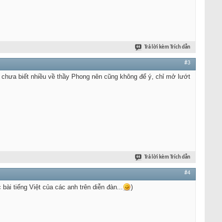
Trả lời kèm Trích dẫn
#3
đó chưa biết nhiều về thầy Phong nên cũng không để ý, chỉ mở lướt
Trả lời kèm Trích dẫn
#4
ài tiếng Việt của các anh trên diễn đàn...
)