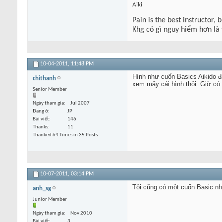
Aiki
Pain is the best instructor, 
Khg có gì nguy hiểm hơn là
10-04-2011,
11:48 PM
Hình như cuốn Basics Aikido đã
chithanh
xem mấy cái hình thôi. Giờ có 
Senior Member
Ngày tham gia
Jul 2007
Đang ở
JP
Bài viết
146
Thanks
11
Thanked 64 Times in 35 Posts
10-07-2011,
03:14 PM
Tôi cũng có một cuốn Basic như
anh_sg
Junior Member
Ngày tham gia
Nov 2010
Bài viết
3