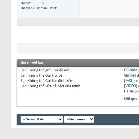
Thanks
5
Thanked 2 Times in 2 Posts
Quyền viết bài
Bạn
Không thể
gửi Chủ đề mới
BB code
Bạn
Không thể
Gửi trả lời
Smilies
đ
Bạn
Không thể
Gửi file đính kèm
[IMG]
co
Bạn
Không thể
Sửa bài viết của mình
[VIDEO]
HTML co
Nội quy 