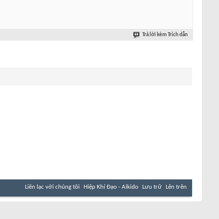
Trả lời kèm Trích dẫn
Liên lạc với chúng tôi
Hiệp Khí Đạo - Aikido
Lưu trữ
Lên trên