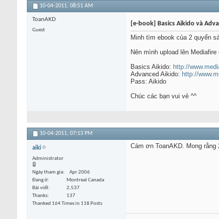
10-04-2011,
08:51 AM
ToanAKD
[e-book] Basics Aikido và Ad
Guest
Minh tìm ebook của 2 quyển sác
Nên mình upload lên Mediafire
Basics Aikido:
http://www.medi
Advanced Aikido:
http://www.
Pass: Aikido
Chúc các bạn vui vẻ ^^
10-04-2011,
07:13 PM
Cám ơn ToanAKD. Mong rằng 2 
aiki
Administrator
Ngày tham gia
Apr 2006
Đang ở
Montreal Canada
Bài viết
2,537
Thanks
137
Thanked 164 Times in 118 Posts