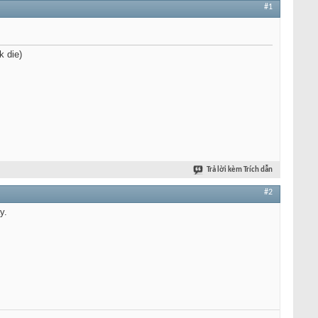
#1
k die)
Trả lời kèm Trích dẫn
#2
y.