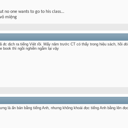
but no one wants to go to his class...
 võ miệng
 đc dịch ra tiếng Việt rồi. Mấy năm trước CT có thấy trong hiệu sách, hồi 
e book thì ngồi nghiền ngẫm lại vậy
ng là ấn bản bằng tiếng Anh, nhưng không khoái đọc tiếng Anh bằng lên đọc b