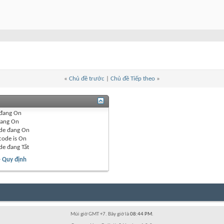
«
Chủ đề trước
|
Chủ đề Tiếp theo
»
đang
On
ang
On
de đang
On
code is
On
de đang
Tắt
- Quy định
Múi giờ GMT +7. Bây giờ là
08:44 PM
.