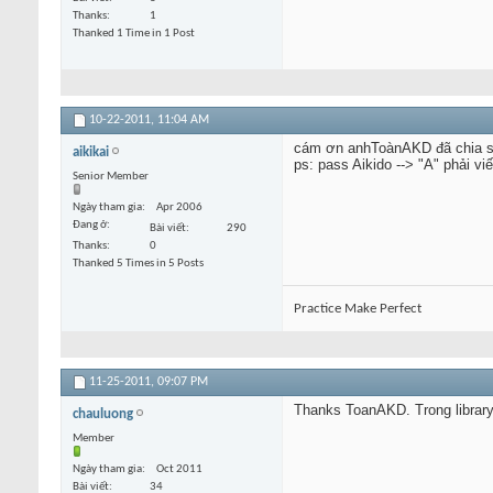
Thanks
1
Thanked 1 Time in 1 Post
10-22-2011,
11:04 AM
cám ơn anhToànAKD đã chia s
aikikai
ps: pass Aikido --> "A" phải v
Senior Member
Ngày tham gia
Apr 2006
Đang ở
Bài viết
290
Thanks
0
Thanked 5 Times in 5 Posts
Practice Make Perfect
11-25-2011,
09:07 PM
Thanks ToanAKD. Trong library
chauluong
Member
Ngày tham gia
Oct 2011
Bài viết
34