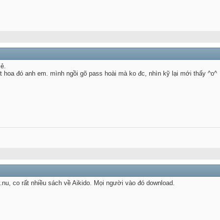
ẻ.
iết hoa đó anh em. mình ngồi gõ pass hoài mà ko đc, nhìn kỹ lại mới thấy ^o^
.nu, co rất nhiều sách về Aikido. Mọi người vào đó download.