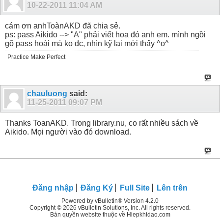
10-22-2011
11:04 AM
cám ơn anhToànAKD đã chia sẻ.
ps: pass Aikido --> "A" phải viết hoa đó anh em. mình ngồi
gõ pass hoài mà ko đc, nhìn kỹ lại mới thấy ^o^
Practice Make Perfect
chauluong
said:
11-25-2011
09:07 PM
Thanks ToanAKD. Trong library.nu, co rất nhiều sách về
Aikido. Mọi người vào đó download.
Đăng nhập
Đăng Ký
Full Site
Lên trên
Powered by vBulletin® Version 4.2.0
Copyright © 2026 vBulletin Solutions, Inc. All rights reserved.
Bản quyền website thuộc về Hiepkhidao.com