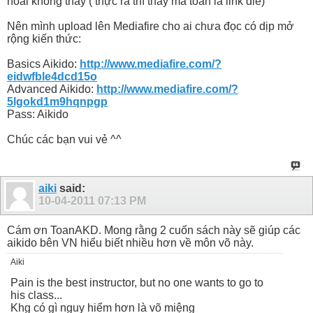
hoài không thấy ( thực ra thì thấy mà toàn là link die)
Nên mình upload lên Mediafire cho ai chưa đọc có dịp mở
rộng kiến thức:
Basics Aikido:
http://www.mediafire.com/?
eidwfble4dcd15o
Advanced Aikido:
http://www.mediafire.com/?
5lgokd1m9hqnpgp
Pass: Aikido
Chúc các bạn vui vẻ ^^
aiki
said:
10-04-2011
07:13 PM
Cám ơn ToanAKD. Mong rằng 2 cuốn sách này sẽ giúp các
aikido bên VN hiểu biết nhiều hơn về môn võ này.
Aiki
Pain is the best instructor, but no one wants to go to
his class...
Khg có gì nguy hiểm hơn là võ miệng