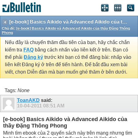
[e-book] Basics Aikido và Advanced Aikido của thầy Đặng Thông Phong
Chủ đề:
[e-book] Basics Aikido và Advanced Aikido của thầy Đặng Thông
Phong
Nếu đây là chuyến thăm đầu tiên của bạn, hãy chắc chắn
kiểm tra
FAQ
bằng cách nhấn vào liên kết ở trên. Bạn có
thể phải
Đăng ký
trước khi bạn có thể đăng bài: nhấp vào
liên kết Đăng ký ở trên để tiến hành. Để bắt đầu xem bài
viết, chọn Diễn đàn mà bạn muốn ghé thăm ở bên dưới.
Tags:
None
ToanAKD
said:
10-04-2011
08:51 AM
[e-book] Basics Aikido và Advanced Aikido của
thầy Đặng Thông Phong
Minh tìm ebook của 2 quyển sách này trên mạng nhưng tìm