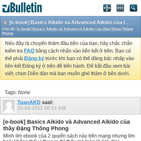
[e-book] Basics Aikido và Advanced Aikido của thầy Đặng Thông Phong
Chủ đề:
[e-book] Basics Aikido và Advanced Aikido của thầy Đặng Thông
Phong
Nếu đây là chuyến thăm đầu tiên của bạn, hãy chắc chắn
kiểm tra
FAQ
bằng cách nhấn vào liên kết ở trên. Bạn có
thể phải
Đăng ký
trước khi bạn có thể đăng bài: nhấp vào
liên kết Đăng ký ở trên để tiến hành. Để bắt đầu xem bài
viết, chọn Diễn đàn mà bạn muốn ghé thăm ở bên dưới.
Tags:
None
ToanAKD
said:
10-04-2011
08:51 AM
[e-book] Basics Aikido và Advanced Aikido của
thầy Đặng Thông Phong
Minh tìm ebook của 2 quyển sách này trên mạng nhưng tìm