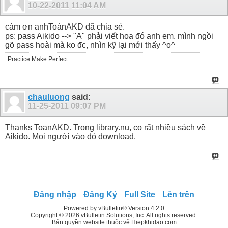
10-22-2011
11:04 AM
cám ơn anhToànAKD đã chia sẻ.
ps: pass Aikido --> "A" phải viết hoa đó anh em. mình ngồi
gõ pass hoài mà ko đc, nhìn kỹ lại mới thấy ^o^
Practice Make Perfect
chauluong
said:
11-25-2011
09:07 PM
Thanks ToanAKD. Trong library.nu, co rất nhiều sách về
Aikido. Mọi người vào đó download.
Đăng nhập
Đăng Ký
Full Site
Lên trên
Powered by vBulletin® Version 4.2.0
Copyright © 2026 vBulletin Solutions, Inc. All rights reserved.
Bản quyền website thuộc về Hiepkhidao.com