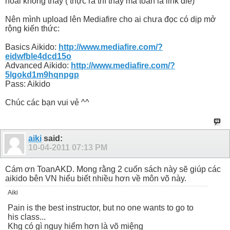
hoài không thấy ( thực ra thì thấy mà toàn là link die)
Nên mình upload lên Mediafire cho ai chưa đọc có dịp mở
rộng kiến thức:
Basics Aikido:
http://www.mediafire.com/?
eidwfble4dcd15o
Advanced Aikido:
http://www.mediafire.com/?
5lgokd1m9hqnpgp
Pass: Aikido
Chúc các bạn vui vẻ ^^
aiki
said:
10-04-2011
07:13 PM
Cám ơn ToanAKD. Mong rằng 2 cuốn sách này sẽ giúp các
aikido bên VN hiểu biết nhiều hơn về môn võ này.
Aiki
Pain is the best instructor, but no one wants to go to
his class...
Khg có gì nguy hiểm hơn là võ miệng