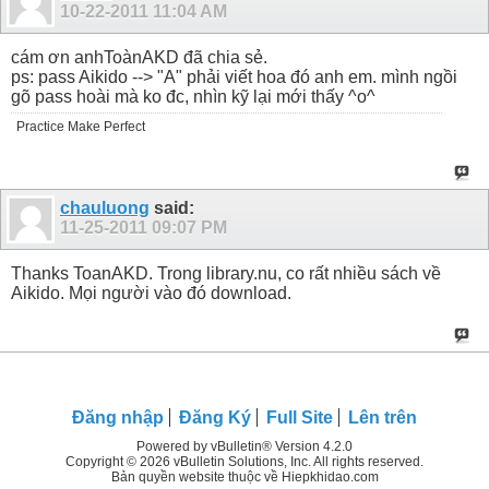
10-22-2011
11:04 AM
cám ơn anhToànAKD đã chia sẻ.
ps: pass Aikido --> "A" phải viết hoa đó anh em. mình ngồi
gõ pass hoài mà ko đc, nhìn kỹ lại mới thấy ^o^
Practice Make Perfect
chauluong
said:
11-25-2011
09:07 PM
Thanks ToanAKD. Trong library.nu, co rất nhiều sách về
Aikido. Mọi người vào đó download.
Đăng nhập
Đăng Ký
Full Site
Lên trên
Powered by vBulletin® Version 4.2.0
Copyright © 2026 vBulletin Solutions, Inc. All rights reserved.
Bản quyền website thuộc về Hiepkhidao.com