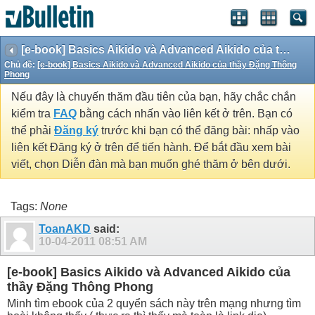
[e-book] Basics Aikido và Advanced Aikido của thầy Đặng Thông Phong
Chủ đề:
[e-book] Basics Aikido và Advanced Aikido của thầy Đặng Thông
Phong
Nếu đây là chuyến thăm đầu tiên của bạn, hãy chắc chắn
kiểm tra
FAQ
bằng cách nhấn vào liên kết ở trên. Bạn có
thể phải
Đăng ký
trước khi bạn có thể đăng bài: nhấp vào
liên kết Đăng ký ở trên để tiến hành. Để bắt đầu xem bài
viết, chọn Diễn đàn mà bạn muốn ghé thăm ở bên dưới.
Tags:
None
ToanAKD
said:
10-04-2011
08:51 AM
[e-book] Basics Aikido và Advanced Aikido của
thầy Đặng Thông Phong
Minh tìm ebook của 2 quyển sách này trên mạng nhưng tìm