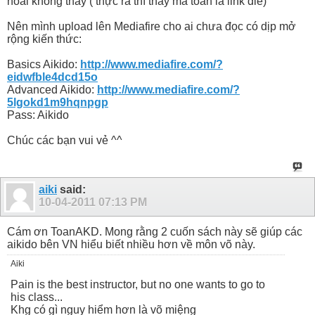
hoài không thấy ( thực ra thì thấy mà toàn là link die)
Nên mình upload lên Mediafire cho ai chưa đọc có dịp mở
rộng kiến thức:
Basics Aikido:
http://www.mediafire.com/?
eidwfble4dcd15o
Advanced Aikido:
http://www.mediafire.com/?
5lgokd1m9hqnpgp
Pass: Aikido
Chúc các bạn vui vẻ ^^
aiki
said:
10-04-2011
07:13 PM
Cám ơn ToanAKD. Mong rằng 2 cuốn sách này sẽ giúp các
aikido bên VN hiểu biết nhiều hơn về môn võ này.
Aiki
Pain is the best instructor, but no one wants to go to
his class...
Khg có gì nguy hiểm hơn là võ miệng