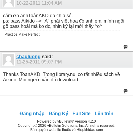
10-22-2011
11:04 AM
cám ơn anhToànAKD đã chia sẻ.
ps: pass Aikido --> "A" phải viết hoa đó anh em. mình ngồi
gõ pass hoài mà ko đc, nhìn kỹ lại mới thấy ^o^
Practice Make Perfect
chauluong
said:
11-25-2011
09:07 PM
Thanks ToanAKD. Trong library.nu, co rất nhiều sách về
Aikido. Mọi người vào đó download.
Đăng nhập
Đăng Ký
Full Site
Lên trên
Powered by vBulletin® Version 4.2.0
Copyright © 2026 vBulletin Solutions, Inc. All rights reserved.
Bản quyền website thuộc về Hiepkhidao.com