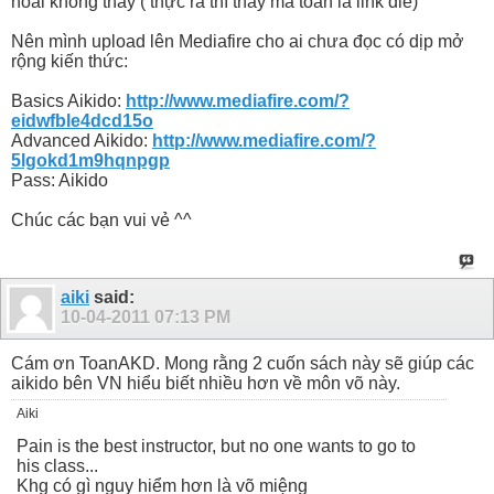
hoài không thấy ( thực ra thì thấy mà toàn là link die)
Nên mình upload lên Mediafire cho ai chưa đọc có dịp mở
rộng kiến thức:
Basics Aikido:
http://www.mediafire.com/?
eidwfble4dcd15o
Advanced Aikido:
http://www.mediafire.com/?
5lgokd1m9hqnpgp
Pass: Aikido
Chúc các bạn vui vẻ ^^
aiki
said:
10-04-2011
07:13 PM
Cám ơn ToanAKD. Mong rằng 2 cuốn sách này sẽ giúp các
aikido bên VN hiểu biết nhiều hơn về môn võ này.
Aiki
Pain is the best instructor, but no one wants to go to
his class...
Khg có gì nguy hiểm hơn là võ miệng