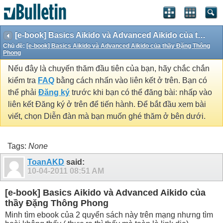
[e-book] Basics Aikido và Advanced Aikido của thầy Đặng Thông Phong
Chủ đề:
[e-book] Basics Aikido và Advanced Aikido của thầy Đặng Thông
Phong
Nếu đây là chuyến thăm đầu tiên của bạn, hãy chắc chắn
kiểm tra
FAQ
bằng cách nhấn vào liên kết ở trên. Bạn có
thể phải
Đăng ký
trước khi bạn có thể đăng bài: nhấp vào
liên kết Đăng ký ở trên để tiến hành. Để bắt đầu xem bài
viết, chọn Diễn đàn mà bạn muốn ghé thăm ở bên dưới.
Tags:
None
ToanAKD
said:
10-04-2011
08:51 AM
[e-book] Basics Aikido và Advanced Aikido của
thầy Đặng Thông Phong
Minh tìm ebook của 2 quyển sách này trên mạng nhưng tìm