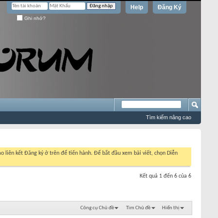
Help
Đăng Ký
Ghi nhớ?
Tìm kiếm nâng cao
o liên kết Đăng ký ở trên để tiến hành. Để bắt đầu xem bài viết, chọn Diễn
Kết quả 1 đến 6 của 6
Công cụ Chủ đề
Tìm Chủ đề
Hiển thị