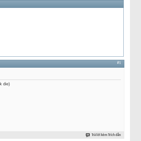
#1
k die)
Trả lời kèm Trích dẫn