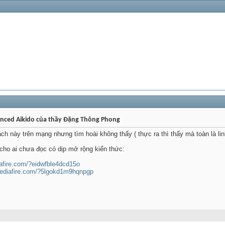
vanced Aikido của thầy Đặng Thông Phong
h này trên mạng nhưng tìm hoài không thấy ( thực ra thì thấy mà toàn là lin
 cho ai chưa đọc có dịp mở rộng kiến thức:
afire.com/?eidwfble4dcd15o
mediafire.com/?5lgokd1m9hqnpgp