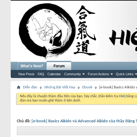
What's New?
Forum
New Posts
FAQ
Calendar
Community
Forum Actions
Quick Links
Diễn đàn
Những Bài Viết Hay
Ebook
[e-book] Basics Aikido
Nếu đây là chuyến thăm đầu tiên của bạn, hãy chắc chắn kiểm tra
FAQ
bằng cá
đàn mà bạn muốn ghé thăm ở bên dưới.
Chủ đề:
[e-book] Basics Aikido và Advanced Aikido của thầy Đặng