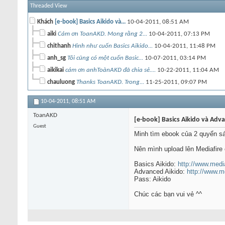
Threaded View
Khách
[e-book] Basics Aikido và...
10-04-2011,
08:51 AM
aiki
Cám ơn ToanAKD. Mong rằng 2...
10-04-2011,
07:13 PM
chithanh
Hình như cuốn Basics Aikido...
10-04-2011,
11:48 PM
anh_sg
Tôi cũng có một cuốn Basic...
10-07-2011,
03:14 PM
aikikai
cám ơn anhToànAKD đã chia sẻ....
10-22-2011,
11:04 AM
chauluong
Thanks ToanAKD. Trong...
11-25-2011,
09:07 PM
10-04-2011,
08:51 AM
ToanAKD
[e-book] Basics Aikido và Ad
Guest
Minh tìm ebook của 2 quyển sác
Nên mình upload lên Mediafire
Basics Aikido:
http://www.medi
Advanced Aikido:
http://www.
Pass: Aikido
Chúc các bạn vui vẻ ^^