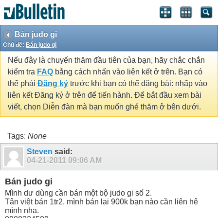
Bán judo gi
Chủ đề:
Bán judo gi
Nếu đây là chuyến thăm đầu tiên của bạn, hãy chắc chắn
kiểm tra
FAQ
bằng cách nhấn vào liên kết ở trên. Bạn có
thể phải
Đăng ký
trước khi bạn có thể đăng bài: nhấp vào
liên kết Đăng ký ở trên để tiến hành. Để bắt đầu xem bài
viết, chọn Diễn đàn mà bạn muốn ghé thăm ở bên dưới.
Tags:
None
Steven
said:
04-21-2011
09:06 AM
Bán judo gi
Mình dư dùng cần bán một bộ judo gi số 2.
Tân việt bán 1tr2, mình bán lại 900k bạn nào cần liên hệ
mình nha.