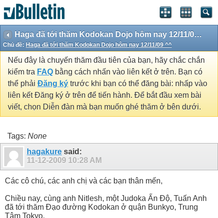
Haga đã tới thăm Kodokan Dojo hôm nay 12/11/09 ^^
Chủ đề:
Haga đã tới thăm Kodokan Dojo hôm nay 12/11/09 ^^
Nếu đây là chuyến thăm đầu tiên của bạn, hãy chắc chắn
kiểm tra
FAQ
bằng cách nhấn vào liên kết ở trên. Bạn có
thể phải
Đăng ký
trước khi bạn có thể đăng bài: nhấp vào
liên kết Đăng ký ở trên để tiến hành. Để bắt đầu xem bài
viết, chọn Diễn đàn mà bạn muốn ghé thăm ở bên dưới.
Tags:
None
hagakure
said:
11-12-2009
10:28 AM
Các cô chú, các anh chị và các bạn thân mến,
Chiều nay, cùng anh Nitlesh, một Judoka Ấn Độ, Tuấn Anh
đã tới thăm Đạo đường Kodokan ở quận Bunkyo, Trung
Tâm Tokyo.