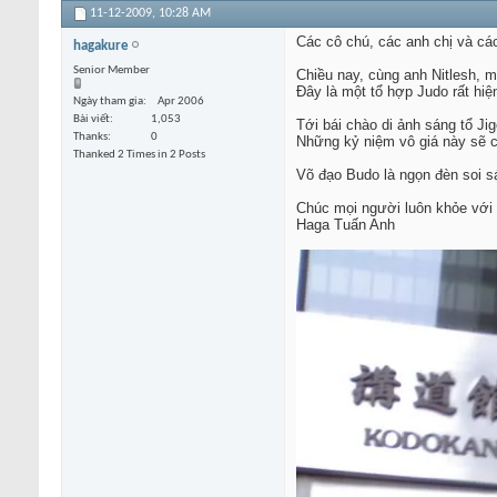
11-12-2009,
10:28 AM
Các cô chú, các anh chị và cá
hagakure
Senior Member
Chiều nay, cùng anh Nitlesh,
Đây là một tổ hợp Judo rất hiệ
Ngày tham gia
Apr 2006
Bài viết
1,053
Tới bái chào di ảnh sáng tổ J
Thanks
0
Những kỷ niệm vô giá này sẽ c
Thanked 2 Times in 2 Posts
Võ đạo Budo là ngọn đèn soi s
Chúc mọi người luôn khỏe với 
Haga Tuấn Anh