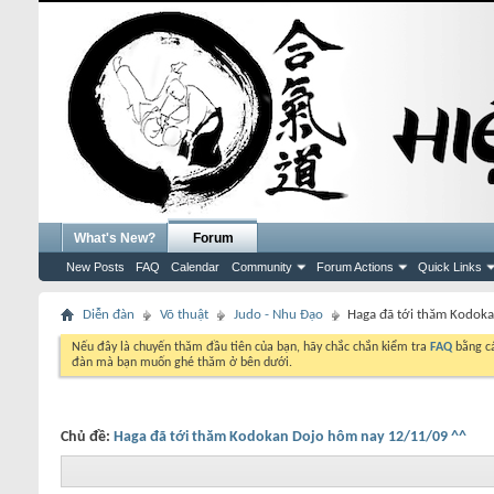
What's New?
Forum
New Posts
FAQ
Calendar
Community
Forum Actions
Quick Links
Diễn đàn
Võ thuật
Judo - Nhu Đạo
Haga đã tới thăm Kodok
Nếu đây là chuyến thăm đầu tiên của bạn, hãy chắc chắn kiểm tra
FAQ
bằng cá
đàn mà bạn muốn ghé thăm ở bên dưới.
Chủ đề:
Haga đã tới thăm Kodokan Dojo hôm nay 12/11/09 ^^