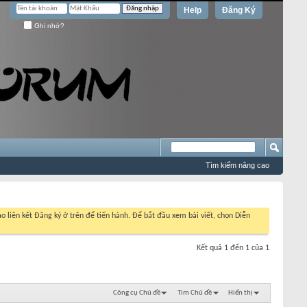
Help
Đăng Ký
Ghi nhớ?
Tìm kiếm nâng cao
o liên kết Đăng ký ở trên để tiến hành. Để bắt đầu xem bài viết, chọn Diễn
Kết quả 1 đến 1 của 1
Công cụ Chủ đề
Tìm Chủ đề
Hiển thị