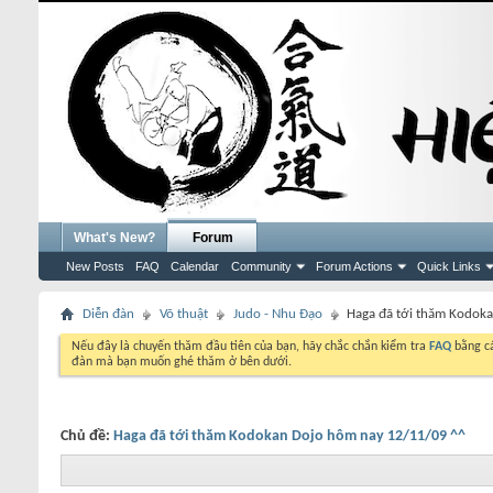
What's New?
Forum
New Posts
FAQ
Calendar
Community
Forum Actions
Quick Links
Diễn đàn
Võ thuật
Judo - Nhu Đạo
Haga đã tới thăm Kodok
Nếu đây là chuyến thăm đầu tiên của bạn, hãy chắc chắn kiểm tra
FAQ
bằng cá
đàn mà bạn muốn ghé thăm ở bên dưới.
Chủ đề:
Haga đã tới thăm Kodokan Dojo hôm nay 12/11/09 ^^