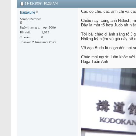
11-12-2009,
10:28 AM
Các cô chú, các anh chị và cá
hagakure
Senior Member
Chiều nay, cùng anh Nitlesh,
Đây là một tổ hợp Judo rất hiệ
Ngày tham gia
Apr 2006
Bài viết
1,053
Tới bái chào di ảnh sáng tổ J
Thanks
0
Những kỷ niệm vô giá này sẽ c
Thanked 2 Times in 2 Posts
Võ đạo Budo là ngọn đèn soi s
Chúc mọi người luôn khỏe với 
Haga Tuấn Anh