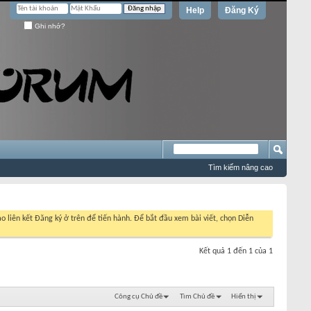
Help
Đăng Ký
Ghi nhớ?
Tìm kiếm nâng cao
o liên kết Đăng ký ở trên để tiến hành. Để bắt đầu xem bài viết, chọn Diễn
Kết quả 1 đến 1 của 1
Công cụ Chủ đề
Tìm Chủ đề
Hiển thị