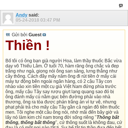
Andy
said:
05-24-2018
03:47 PM
Gửi bởi
Guest
Thiền !
Bố tôi có ông bạn già người Hoa, làm thầy thuốc Bắc vừa
dạy võ Thiếu Lâm. Ở tuổi 70, hàm răng ông chắc và đẹp
trắng như ngà, giọng nói ông san sảng, lưng thẳng như
cây thông. Cách đây mấy năm ông đi rút tiền ở mấy cái
máy tự động bên ngoài ngân hàng, có 2 cậu Tây con
nhào vào xin tiền một cụ già Việt Nam đứng phía trước
ông, mấy cậu Tây say rượu giựt lạng quạng sao đó bị
ông đánh mấy cú nằm gục bên đường phải vào nhà
thương, ông ra tòa được phán trắng án vì tự vệ, nhưng
phạt phải trả cho mấy cậu Tây gần cả ngàn đô tiền thuốc
men. Tôi nghe một câu ông nói, nhớ mãi đến bây giờ và
lấy nó làm kim chỉ nam trong đời sống riêng "
Thông bất
thống, thống bất thông
", cứ thông suốt là không đau, cứ
đau là có một nơi nào tắt tị. Sự bế tắt tin thần đưa đến bết