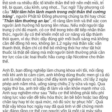
thịt sinh ra nhiều độc tố khiến thân thể trở nên mệt mỏi, trì
trệ, bi quan, cáu kỉnh, ung nhọt... Tục ngữ Tây phương có
câu "
Một tâm hồn lành mạnh trong một thân thể cường
tráng
", người Phật tử Đông phương chúng ta thì hay chúc
"
Thân tâm thường an lạc
", rõ ràng tâm linh và thể xác con
người ảnh hưởng hỗ tương lên nhau. Nếu một người tập
trung ý chí đủ mạnh, có cơ thể trong trẻo để tiếp nhận thần
thức, người ấy có thể khiến một số cơ năng và tập thành
thói quen, ví dụ: thức dậy đúng giờ mổi buổi sáng mà không
cần để đồng hồ reo, không ăn 1,2 ngày mà thần sắc vẫn
thanh thót, thậm chí có thể bỏ những thói hư như tật hút
thuốc lá thật dễ dàng mà một người bình thường phải cần
trợ lực của các loại thuốc hầu cung cấp Nicotine cho thân
thể.
Anh Đ, bạn đồng nghiệp làm chung khoa với tôi, nói rằng
mỗi khi anh bị cảm cúm, anh không dùng thuốc men gì cả dù
anh là một dược sĩ bào chế đầy kinh nghiệm, chỉ lấy 2 ngày
phép anh nằm nhà, uống sáng chiều 2 ly sữa và ngủ. Qua
ngày thứ ba, anh trở dậy đi làm và vẫn khỏe mạnh như cũ.
Anh suy nghiệm như sau "Nếu cơ thể không phải tiếu phí
năng lực vào vấn đề tiêu hóa thức ăn bề bộn hoặc lao động
chân tay hay trí óc quá mức, nó đủ sức tự phục hồi". Quả
thật vậy khoa học ngày nay đã quá tinh vi để chứng minh
xác đáng rằng cơ thể con người vốn là một cái máy siêu