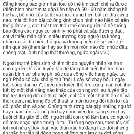
đẳng không bao giờ nhân loại có thể tìm cách chế ra được
(điển hình như tim ta đập liên tiếp cả 50 - 60 năm không hề
hư hại, bộ nhớ của ta tốt và thực dụng hơn bất cứ đĩa cứng
nào, mắt tốt hơn bất cứ ống kính chụp hình nào hiện có trên
thế giới v.v..), đặc biệt hơn thân thể con người có hệ thống
báo động các nguy cơ sinh lý nó phải và sắp đương đầu,
chỉ vì thiếu mẫn cảm, nhiều trường hợp người ta không
nhận ra các tín hiệu, bỏ qua và không hiểu để sự việc trở
nên quá trể (thèm ăn hay sợ ăn một món nào đó, nhức đầu,
chóng mặt, lạnh nóng thất thường, ngứa ngái v.v..)
Ngoài trừ trẻ bẩm sinh khiếm tật do nguyên nhân xa hơn,
con người chỉ cần luyện tập để làm phát triển thể lực hầu
quân bình sự phung phí sức qua công việc hàng ngày, tục
ngữ Pháp có câu khá lý thú "mỗi 1 cây số chạy bộ, 1 ngày
tuổi sống dai hơn", thiếu rèn luyện thể lực cũng mai một như
bất kỳ một khả năng nào khác của con người, sự luyện tập
thể lực tương đối dễ thực hiện, chỉ cần một chút thiện chí và
thói quen, mà trong đó võ thuật là môn tương đối tiện lợi cả
đôi phần tâm và xác. Chúng ta thường bắt gặp những người
hay chạy trên các hè phố hay công viên lúc sáng sớm hay
buồi chiều gần tối, đôi người dắt con chó làm bạn, có người
để máy nhạc nghe trong lỗ tai. Trường hợp sau, theo tôi, chỉ
tốt một nửa vì tuy thân xác thân xác họ đang trao dồi nhưng
tin thần họ vẫn bị đóng trong những tạp âm của đời sống