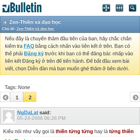
Zen-Thiền và đạo học
Chủ đề:
Zen-Thiền và đạo học
Nếu đây là chuyến thăm đầu tiên của bạn, hãy chắc chắn
kiểm tra
FAQ
bằng cách nhấn vào liên kết ở trên. Bạn có
thể phải
Đăng ký
trước khi bạn có thể đăng bài: nhấp vào
liên kết Đăng ký ở trên để tiến hành. Để bắt đầu xem bài
viết, chọn Diễn đàn mà bạn muốn ghé thăm ở bên dưới.
Tags:
None
1
2
NgDaLat
said:
05-24-2006
06:26 PM
Kiểu nói như vầy gọi là
thiền tửng tửng
hay là
tửng thiền