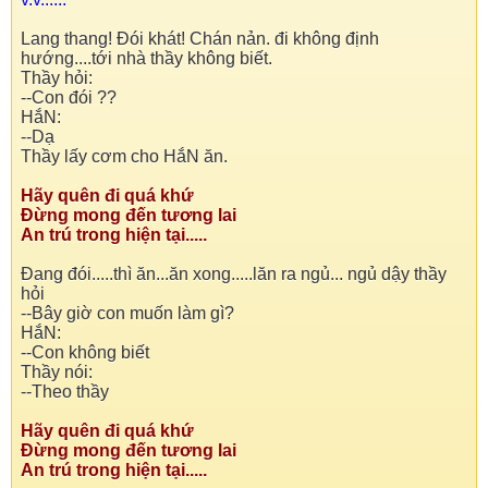
Lang thang! Đói khát! Chán nản. đi không định
hướng....tới nhà thầy không biết.
Thầy hỏi:
--Con đói ??
HắN:
--Dạ
Thầy lấy cơm cho HắN ăn.
Hãy quên đi quá khứ
Đừng mong đến tương lai
An trú trong hiện tại.....
Đang đói.....thì ăn...ăn xong.....lăn ra ngủ... ngủ dậy thầy
hỏi
--Bây giờ con muốn làm gì?
HắN:
--Con không biết
Thầy nói:
--Theo thầy
Hãy quên đi quá khứ
Đừng mong đến tương lai
An trú trong hiện tại.....