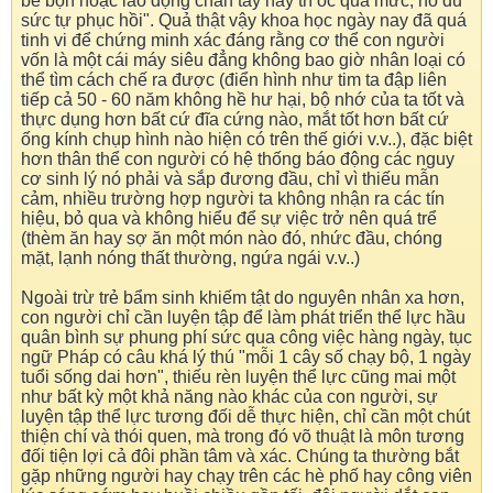
bề bộn hoặc lao động chân tay hay trí óc quá mức, nó đủ
sức tự phục hồi". Quả thật vậy khoa học ngày nay đã quá
tinh vi để chứng minh xác đáng rằng cơ thể con người
vốn là một cái máy siêu đẳng không bao giờ nhân loại có
thể tìm cách chế ra được (điển hình như tim ta đập liên
tiếp cả 50 - 60 năm không hề hư hại, bộ nhớ của ta tốt và
thực dụng hơn bất cứ đĩa cứng nào, mắt tốt hơn bất cứ
ống kính chụp hình nào hiện có trên thế giới v.v..), đặc biệt
hơn thân thể con người có hệ thống báo động các nguy
cơ sinh lý nó phải và sắp đương đầu, chỉ vì thiếu mẫn
cảm, nhiều trường hợp người ta không nhận ra các tín
hiệu, bỏ qua và không hiểu để sự việc trở nên quá trể
(thèm ăn hay sợ ăn một món nào đó, nhức đầu, chóng
mặt, lạnh nóng thất thường, ngứa ngái v.v..)
Ngoài trừ trẻ bẩm sinh khiếm tật do nguyên nhân xa hơn,
con người chỉ cần luyện tập để làm phát triển thể lực hầu
quân bình sự phung phí sức qua công việc hàng ngày, tục
ngữ Pháp có câu khá lý thú "mỗi 1 cây số chạy bộ, 1 ngày
tuổi sống dai hơn", thiếu rèn luyện thể lực cũng mai một
như bất kỳ một khả năng nào khác của con người, sự
luyện tập thể lực tương đối dễ thực hiện, chỉ cần một chút
thiện chí và thói quen, mà trong đó võ thuật là môn tương
đối tiện lợi cả đôi phần tâm và xác. Chúng ta thường bắt
gặp những người hay chạy trên các hè phố hay công viên