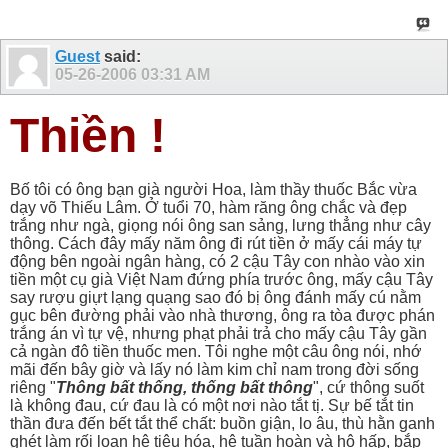
Guest
said:
05-26-2006
03:31 AM
Thiền !
Bố tôi có ông bạn già người Hoa, làm thầy thuốc Bắc vừa
dạy võ Thiếu Lâm. Ở tuổi 70, hàm răng ông chắc và đẹp
trắng như ngà, giọng nói ông san sảng, lưng thẳng như cây
thông. Cách đây mấy năm ông đi rút tiền ở mấy cái máy tự
động bên ngoài ngân hàng, có 2 cậu Tây con nhào vào xin
tiền một cụ già Việt Nam đứng phía trước ông, mấy cậu Tây
say rượu giựt lạng quạng sao đó bị ông đánh mấy cú nằm
gục bên đường phải vào nhà thương, ông ra tòa được phán
trắng án vì tự vệ, nhưng phạt phải trả cho mấy cậu Tây gần
cả ngàn đô tiền thuốc men. Tôi nghe một câu ông nói, nhớ
mãi đến bây giờ và lấy nó làm kim chỉ nam trong đời sống
riêng "
Thông bất thống, thống bất thông
", cứ thông suốt
là không đau, cứ đau là có một nơi nào tắt tị. Sự bế tắt tin
thần đưa đến bết tắt thể chất: buồn giận, lo âu, thù hằn ganh
ghét làm rối loạn hệ tiêu hóa, hệ tuần hoàn và hô hấp, bắp