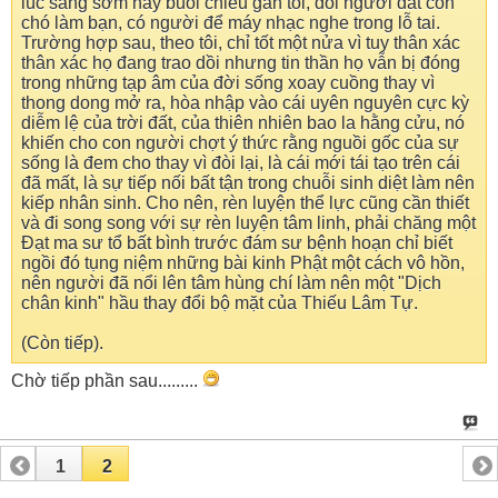
lúc sáng sớm hay buồi chiều gần tối, đôi người dắt con
chó làm bạn, có người để máy nhạc nghe trong lỗ tai.
Trường hợp sau, theo tôi, chỉ tốt một nửa vì tuy thân xác
thân xác họ đang trao dồi nhưng tin thần họ vẫn bị đóng
trong những tạp âm của đời sống xoay cuồng thay vì
thong dong mở ra, hòa nhập vào cái uyên nguyên cực kỳ
diễm lệ của trời đất, của thiên nhiên bao la hằng cửu, nó
khiến cho con người chợt ý thức rằng nguồi gốc của sự
sống là đem cho thay vì đòi lại, là cái mới tái tạo trên cái
đã mất, là sự tiếp nối bất tận trong chuỗi sinh diệt làm nên
kiếp nhân sinh. Cho nên, rèn luyện thể lực cũng cần thiết
và đi song song với sự rèn luyện tâm linh, phải chăng một
Đạt ma sư tổ bất bình trước đám sư bệnh hoạn chỉ biết
ngồi đó tụng niệm những bài kinh Phật một cách vô hồn,
nên người đã nổi lên tâm hùng chí làm nên một "Dịch
chân kinh" hầu thay đổi bộ mặt của Thiếu Lâm Tự.
(Còn tiếp).
Chờ tiếp phần sau.........
1
2