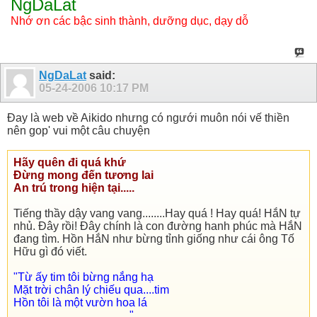
NgDaLat
Nhớ ơn các bậc sinh thành, dưỡng dục, dạy dỗ
NgDaLat
said:
05-24-2006
10:17 PM
Đay là web về Aikido nhưng có ngưới muôn nói vế thiền
nên gop' vui một câu chuyện
Hãy quên đi quá khứ
Đừng mong đến tương lai
An trú trong hiện tại.....
Tiếng thầy dậy vang vang........Hay quá ! Hay quá! HắN tự
nhủ. Đây rồi! Đây chính là con đường hanh phúc mà HắN
đang tìm. Hồn HắN như bừng tỉnh giống như cái ông Tố
Hữu gì đó viết.
"Từ ấy tim tôi bừng nắng hạ
Mặt trời chân lý chiếu qua....tim
Hồn tôi là một vườn hoa lá
........................................."