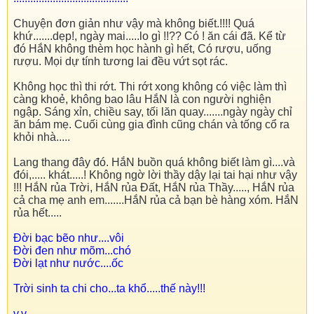
Chuyện đơn giản như vậy mà không biết.!!!! Quá
khứ.......dẹp!, ngày mai.....lo gì !!?? Có ! ăn cái đã. Kể từ
đó HắN không thèm học hành gì hết, Có rượu, uống
rượu. Mọi dự tính tương lai đều vứt sọt rác.
Không học thì thi rớt. Thi rớt xong không có việc làm thì
càng khoẻ, không bao lâu HắN là con người nghiện
ngập. Sáng xỉn, chiều say, tối lăn quay.......ngày ngày chỉ
ăn bám mẹ. Cuối cùng gia đình cũng chán và tống cổ ra
khỏi nhà.....
Lang thang đây đó. HắN buồn quá không biết làm gì....và
đói,..... khát.....! Không ngờ lời thầy dậy lại tai hại như vậy
!!! HắN rủa Trời, HắN rủa Đất, HắN rủa Thầy....., HắN rủa
cả cha mẹ anh em.......HắN rủa cả bạn bè hàng xóm. HắN
rủa hết.....
Đời bạc bẽo như....vôi
Đời đen như mõm...chó
Đời lạt như nước....ốc
Trời sinh ta chi cho...ta khổ.....thế này!!!
v.v......