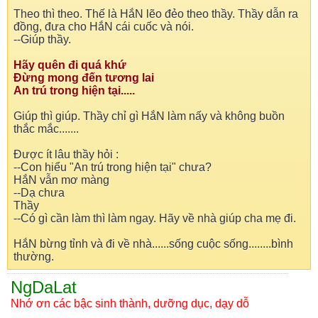
Theo thì theo. Thế là HắN lẽo đẻo theo thầy. Thầy dẫn ra
đồng, đưa cho HắN cái cuốc và nói.
--Giúp thầy.
Hãy quên đi quá khứ
Đừng mong đến tương lai
An trú trong hiện tại.....
Giúp thì giúp. Thầy chỉ gì HắN làm nấy và không buồn
thắc mắc.......
Được ít lâu thầy hỏi :
--Con hiểu "An trú trong hiện tại" chưa?
HắN vẫn mơ màng
--Dạ chưa
Thầy
--Có gì cần làm thì làm ngay. Hãy về nhà giúp cha mẹ đi.
HắN bừng tỉnh và đi về nhà......sống cuộc sống........bình
thường.
NgDaLat
Nhớ ơn các bậc sinh thành, dưỡng dục, dạy dỗ