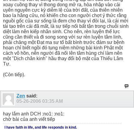
xoay cuồng thay vì thong dong mở ra, hòa nhập vào cái
uyên nguyên cực kỳ diễm lệ của trời đất, của thiên nhiên
bao la hằng cửu, nó khiến cho con người chợt ý thức rằng
nguồi gốc của sự sống là đem cho thay vì đòi lại, là cái mới
tái tạo trên cái đã mất, là sự tiếp nối bất tận trong chuỗi sinh
diệt làm nên kiếp nhân sinh. Cho nên, rèn luyện thể lực
cũng cần thiết và đi song song với sự rèn luyện tâm linh,
phải chăng một Đạt ma sư tổ bất bình trước đám sư bệnh
hoạn chỉ biết ngồi đó tụng niệm những bài kinh Phật một
cách vô hồn, nên người đã nổi lên tâm hùng chí làm nên
một "Dịch chân kinh" hầu thay đổi bộ mặt của Thiếu Lâm
Tự.
(Còn tiếp).
Zen
said:
05-26-2006
03:35 AM
hay lắm anh DCH :no1: :no1:
chờ bài của anh viết tiếp
I have faith in life, and life responds in kind.