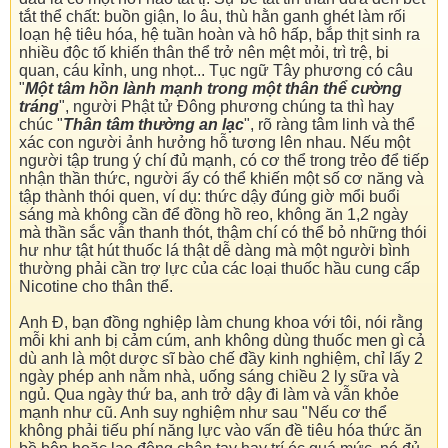
tắt thể chất: buồn giận, lo âu, thù hằn ganh ghét làm rối
loạn hệ tiêu hóa, hệ tuần hoàn và hô hấp, bắp thịt sinh ra
nhiều độc tố khiến thân thể trở nên mệt mỏi, trì trệ, bi
quan, cáu kỉnh, ung nhọt... Tục ngữ Tây phương có câu
"
Một tâm hồn lành mạnh trong một thân thể cường
tráng
", người Phật tử Đông phương chúng ta thì hay
chúc "
Thân tâm thường an lạc
", rõ ràng tâm linh và thể
xác con người ảnh hưởng hỗ tương lên nhau. Nếu một
người tập trung ý chí đủ mạnh, có cơ thể trong trẻo để tiếp
nhận thần thức, người ấy có thể khiến một số cơ năng và
tập thành thói quen, ví dụ: thức dậy đúng giờ mổi buổi
sáng mà không cần để đồng hồ reo, không ăn 1,2 ngày
mà thần sắc vẫn thanh thót, thậm chí có thể bỏ những thói
hư như tật hút thuốc lá thật dễ dàng mà một người bình
thường phải cần trợ lực của các loại thuốc hầu cung cấp
Nicotine cho thân thể.
Anh Đ, bạn đồng nghiệp làm chung khoa với tôi, nói rằng
mỗi khi anh bị cảm cúm, anh không dùng thuốc men gì cả
dù anh là một dược sĩ bào chế đầy kinh nghiệm, chỉ lấy 2
ngày phép anh nằm nhà, uống sáng chiều 2 ly sữa và
ngủ. Qua ngày thứ ba, anh trở dậy đi làm và vẫn khỏe
mạnh như cũ. Anh suy nghiệm như sau "Nếu cơ thể
không phải tiếu phí năng lực vào vấn đề tiêu hóa thức ăn