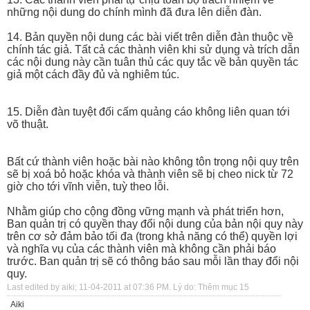
những nội dung do chính mình đã đưa lên diễn đàn.
14. Bản quyền nội dung các bài viết trên diễn đàn thuộc về
chính tác giả. Tất cả các thành viên khi sử dụng và trích dẫn
các nội dung này cần tuân thủ các quy tắc về bản quyền tác
giả một cách đầy đủ và nghiêm túc.
15. Diễn đàn tuyệt đối cấm quảng cáo không liên quan tới
võ thuật.
Bất cứ thành viên hoặc bài nào không tôn trọng nội quy trên
sẽ bị xoá bỏ hoặc khóa và thành viên sẽ bị cheo nick từ 72
giờ cho tới vĩnh viễn, tuỳ theo lỗi.
Nhằm giúp cho cộng đồng vững mạnh và phát triển hơn,
Ban quản trị có quyền thay đổi nội dung của bản nội quy này
trên cơ sở đảm bảo tối đa (trong khả năng có thể) quyền lợi
và nghĩa vụ của các thành viên mà không cần phải báo
trước. Ban quản trị sẽ có thông báo sau mỗi lần thay đổi nội
quy.
Last edited by aiki; 11-04-2011 at
07:36 PM
.
Lý do:
Thêm mục 15
Aiki