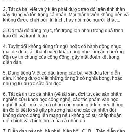
2. Tất cả bài viết và ý kiến phải được trao đổi trên tinh thần
xây dựng và tôn trọng cá nhân. Mọi thành viên không nên và
không được chửi bới, trỉ trích, hay nói móc người khác...
3. Có thái độ đúng mực, tôn trọng lẫn nhau trong quá trình
trao đổi và tranh luận
4. Tuyệt đối không dùng từ ngữ hoặc có hành động nhục
mạ, đe dọa các thành viên khác cũng như làm ảnh hưởng
đến uy tín chung của cộng đồng, gây mất đoàn kết trong
diễn đàn.
5. Dùng tiếng Việt có dấu trong các bài viết đưa lên diễn
đàn. Không được viết những từ ngữ có nghĩa bóng, hoặc
những từ được sửa âm đọc
6. Tất cả tin tức cá nhân (về tài sản, đời tư, các sản phẩm
nghiên cứu khoa học công nghệ, các tác phẩm văn học
nghệ thuật... mà các cá nhân còn muốn giữ kín, nếu thông
tin đó bị tiết lộ sẽ gây phương hại cho các cá nhân đó)
không được đăng lên mạng nếu không có sự chấp thuận
điển hình và chính thức của cá nhân đó.
7. Diễn đàn này phi hệ phái, hiệp hội, CLB... Trên diễn đàn