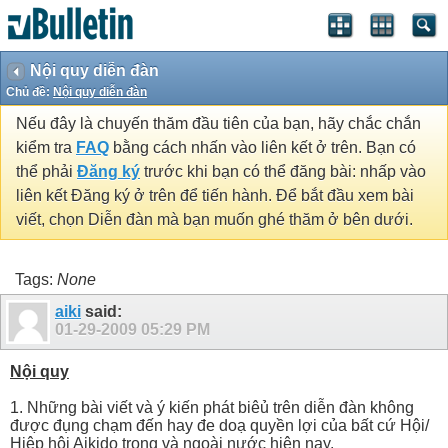
Nội quy diễn đàn
Chủ đề:
Nội quy diễn đàn
Nếu đây là chuyến thăm đầu tiên của bạn, hãy chắc chắn
kiểm tra
FAQ
bằng cách nhấn vào liên kết ở trên. Bạn có
thể phải
Đăng ký
trước khi bạn có thể đăng bài: nhấp vào
liên kết Đăng ký ở trên để tiến hành. Để bắt đầu xem bài
viết, chọn Diễn đàn mà bạn muốn ghé thăm ở bên dưới.
Tags:
None
aiki
said:
01-29-2009
05:29 PM
Nội quy
1. Những bài viết và ý kiến phát biêủ trên diễn đàn không
được đụng chạm đến hay đe doạ quyền lợi của bất cứ Hội/
Hiệp hội Aikido trong và ngoài nước hiện nay.