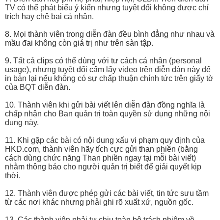
TV có thể phát biểu ý kiến nhưng tuyệt đối không được chỉ
trích hay chê bai cá nhân.
8. Mọi thành viên trong diễn đàn đều bình đẳng như nhau và
mầu đai không còn giá trị như trên sàn tập.
9. Tất cả clips có thể dùng với tư cách cá nhân (personal
usage), nhưng tuyệt đối cấm lấy video trên diễn đàn này để
in bán lại nếu không có sự chấp thuận chính tức trên giấy tờ
của BQT diễn đàn.
10. Thành viên khi gửi bài viết lên diễn đàn đồng nghĩa là
chấp nhận cho Ban quản trị toàn quyền sử dụng những nội
dung này.
11. Khi gặp các bài có nội dung xấu vi phạm quy định của
HKD.com, thành viên hãy tích cực gửi than phiền (bằng
cách dùng chức năng Than phiền ngay tại mỗi bài viết)
nhằm thông báo cho người quản trị biết để giải quyết kịp
thời.
12. Thành viên được phép gửi các bài viết, tin tức sưu tầm
từ các nơi khác nhưng phải ghi rõ xuất xứ, nguồn gốc.
13. Các thành viên phải tự chịu toàn bộ trách nhiệm về