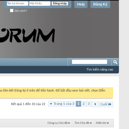
Help
Đăng Ký
Ghi nhớ?
Tìm kiếm nâng cao
o liên kết Đăng ký ở trên để tiến hành. Để bắt đầu xem bài viết, chọn Diễn
Trang 1 của 3
1
2
3
Kết quả 1 đến 10 của 22
Cuối
Công cụ Chủ đề
Tìm Chủ đề
Hiển thị