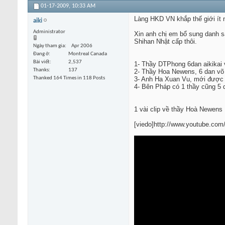
01-17-2009,
10:33 AM
Làng HKD VN khắp thế giới ít 
aiki
Administrator
Xin anh chị em bổ sung danh s
Shihan Nhật cấp thôi.
Ngày tham gia
Apr 2006
Đang ở
Montreal Canada
Bài viết
2,537
1- Thầy DTPhong 6dan aikikai 
Thanks
137
2- Thầy Hoa Newens, 6 dan võ 
Thanked 164 Times in 118 Posts
3- Anh Ha Xuan Vu, mới được t
4- Bên Pháp có 1 thầy cũng 5 da
1 vài clip về thầy Hoà Newens
[viedo]http://www.youtube.com