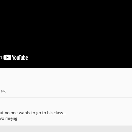
1 PM
.
but no one wants to go to his class...
 võ miệng