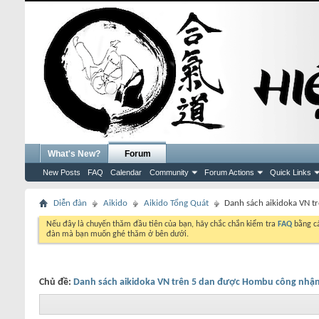
What's New?
Forum
New Posts
FAQ
Calendar
Community
Forum Actions
Quick Links
Diễn đàn
Aikido
Aikido Tổng Quát
Danh sách aikidoka VN 
Nếu đây là chuyến thăm đầu tiên của bạn, hãy chắc chắn kiểm tra
FAQ
bằng cá
đàn mà bạn muốn ghé thăm ở bên dưới.
Chủ đề:
Danh sách aikidoka VN trên 5 dan được Hombu công nhậ