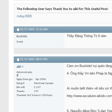
The Following User Says Thank You to aiki For This Useful Post:
mduy3000
01-17-2009,
11:12 AM
Thầy Đặng Thông Trị 6 dan
Bushido
Guest
01-17-2009,
08:01 PM
Cám ơn Bushido! tui quên lãng
aiki
Administrator
4- Ông thầy Vn bên Pháp là Ng
Ngày tham gia
Apr 2006
Đang ở
Montreal Canada
Bài viết
2,537
Ai muốn biết thêm về tiểu sử th
Thanks
137
Thanked 164 Times in 118 Posts
http://www.ascaluire-aikido.co
5- Nguyễn đăng Đức 5 dan Yos