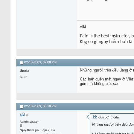
Aiki
Pain is the best instructor, 
Khg có gì nguy hiểm hơn là
02-18-2009,
07:08 PM
Những người trên đều đang ở 
thoda
Guest
Các bạn quên mất ngay ở Việt 
gòn mà không biết sao.
02-18-2009,
08:18 PM
aiki
Gửi bởi
thoda
Administrator
Những người trên đều đan
Ngày tham gia
Apr 2006