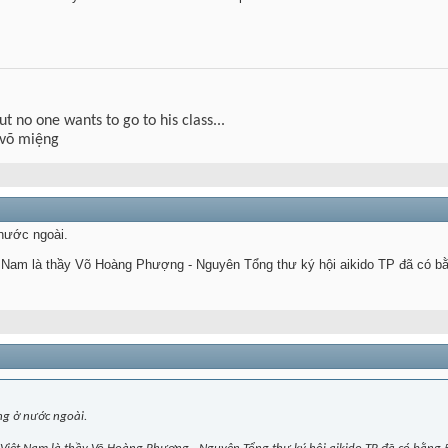
but no one wants to go to his class...
 võ miệng
nước ngoài.
Nam là thầy Võ Hoàng Phượng - Nguyên Tổng thư ký hội aikido TP đã có bằng 
g ở nước ngoài.