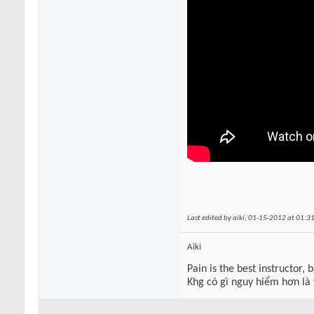
Last edited by aiki; 01-15-2012 at
01:3
Aiki
Pain is the best instructor, 
Khg có gì nguy hiểm hơn là