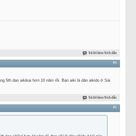
Trả lời kèm Trích dẫn
#4
5th dan aikikai hơn 10 năm rồi. Bạn aiki là dân aikido ở Sài
Trả lời kèm Trích dẫn
#5