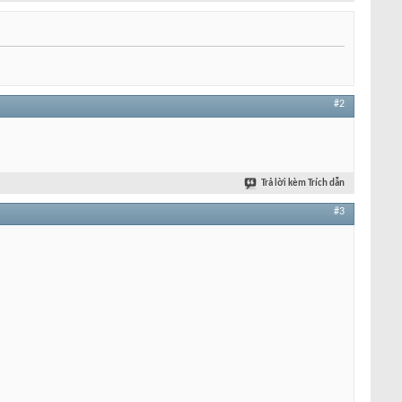
#2
Trả lời kèm Trích dẫn
#3