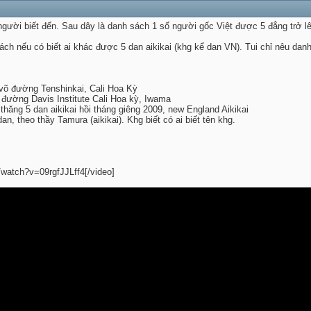
người biết đến. Sau dây là danh sách 1 số người gốc Việt được 5 đẳng trở l
ách nếu có biết ai khác được 5 dan aikikai (khg kể dan VN). Tui chỉ nêu dan
võ đường Tenshinkai, Cali Hoa Kỳ
đường Davis Institute Cali Hoa kỳ, Iwama
hăng 5 dan aikikai hồi tháng giêng 2009, new England Aikikai
n, theo thầy Tamura (aikikai). Khg biết có ai biết tên khg.
/watch?v=09rgfJJLff4[/video]