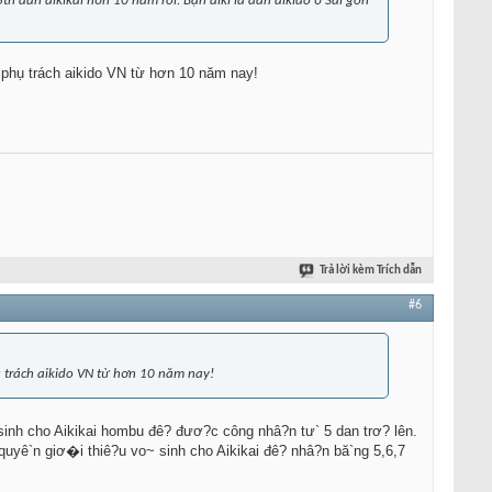
 dan aikikai hơn 10 năm rồi. Bạn aiki là dân aikido ở Sài gòn
phụ trách aikido VN từ hơn 10 năm nay!
Trả lời kèm Trích dẫn
#6
 trách aikido VN từ hơn 10 năm nay!
inh cho Aikikai hombu đê? đươ?c công nhâ?n tư` 5 dan trơ? lên.
uyê`n giơ�i thiê?u vo~ sinh cho Aikikai đê? nhâ?n bă`ng 5,6,7