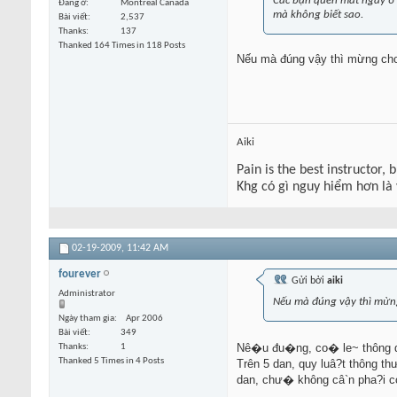
Các bạn quên mất ngay ở V
Đang ở
Montreal Canada
mà không biết sao.
Bài viết
2,537
Thanks
137
Thanked 164 Times in 118 Posts
Nếu mà đúng vậy thì mừng cho 
Aiki
Pain is the best instructor, 
Khg có gì nguy hiểm hơn là
02-19-2009,
11:42 AM
fourever
Gửi bởi
aiki
Administrator
Nếu mà đúng vậy thì mừng
Ngày tham gia
Apr 2006
Bài viết
349
Nê�u đu�ng, co� le~ thông qua
Thanks
1
Thanked 5 Times in 4 Posts
Trên 5 dan, quy luâ?t thông t
dan, chư� không câ`n pha?i c