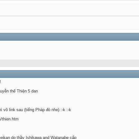
!
uyễn thế Thiện 5 dan
ì vô link sau (tiếng Pháp đó nhe) :-k :-k
m/thien.htm
eikan do thầy Ishikawa and Watanabe cấp