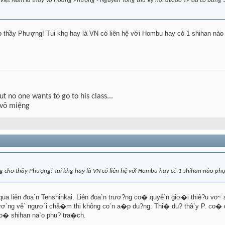
iệt Nam là thầy Võ Hoàng Phượng - Nguyên Tổng thư ký hội aikido TP đã có bằng 5th
thầy Phượng! Tui khg hay là VN có liên hệ với Hombu hay có 1 shihan nào 
but no one wants to go to his class...
 võ miệng
 cho thầy Phượng! Tui khg hay là VN có liên hệ với Hombu hay có 1 shihan nào phụ
 liên đoa`n Tenshinkai. Liên đoa`n trươ?ng co� quyê`n giơ�i thiê?u vo~ s
hươ`ng vê` ngươ`i châ�m thi không co`n a�p du?ng. Thi� du? thâ`y P. co� q
o� shihan na`o phu? tra�ch.