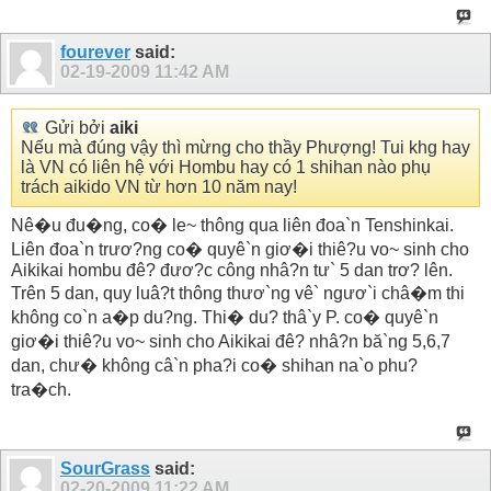
fourever
said:
02-19-2009
11:42 AM
Gửi bởi
aiki
Nếu mà đúng vậy thì mừng cho thầy Phượng! Tui khg hay
là VN có liên hệ với Hombu hay có 1 shihan nào phụ
trách aikido VN từ hơn 10 năm nay!
Nê�u đu�ng, co� le~ thông qua liên đoa`n Tenshinkai.
Liên đoa`n trươ?ng co� quyê`n giơ�i thiê?u vo~ sinh cho
Aikikai hombu đê? đươ?c công nhâ?n tư` 5 dan trơ? lên.
Trên 5 dan, quy luâ?t thông thươ`ng vê` ngươ`i châ�m thi
không co`n a�p du?ng. Thi� du? thâ`y P. co� quyê`n
giơ�i thiê?u vo~ sinh cho Aikikai đê? nhâ?n bă`ng 5,6,7
dan, chư� không câ`n pha?i co� shihan na`o phu?
tra�ch.
SourGrass
said:
02-20-2009
11:22 AM