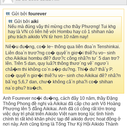
Gửi bởi
fourever
Gửi bởi
aiki
Nếu mà đúng vậy thì mừng cho thầy Phượng! Tui khg
hay là VN có liên hệ với Hombu hay có 1 shihan nào
phụ trách aikido VN từ hơn 10 năm nay!
Nê�u đu�ng, co� le~ thông qua liên đoa`n Tenshinkai.
Liên đoa`n trươ?ng co� quyê`n giơ�i thiê?u vo~ sinh
cho Aikikai hombu đê? đươ?c công nhâ?n tư` 5 dan trơ?
lên. Trên 5 dan, quy luâ?t thông thươ`ng vê` ngươ`i
châ�m thi không co`n a�p du?ng. Thi� du? thâ`y P.
co� quyê`n giơ�i thiê?u vo~ sinh cho Aikikai đê? nhâ?n
bă`ng 5,6,7 dan, chư� không câ`n pha?i co� shihan
na`o phu? tra�ch.
Anh Fourever no�i đu�ng, cách đây 10 năm, thầy Đặng
Thông Phong đề nghị và Aikikai đã cấp cho anh Võ Hoàng
Phượng lên 5 đẳng Aikikai. Anh đã có công rất lớn trong
việc duy trì phát triển Aikido Việt nam trong lúc tình hình
chính trị rất khó khăn phức tạp để aikido được hoạt động ở
nơi này. Anh cũng từng là Tổng Thư Ký Hội Aikido Thành