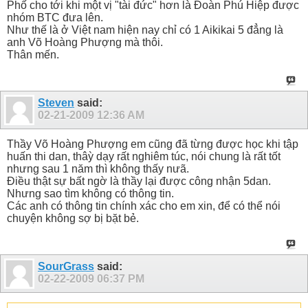
Phố cho tới khi một vị "tài đức" hơn là Đoàn Phú Hiệp được
nhóm BTC đưa lên.
Như thế là ở Việt nam hiện nay chỉ có 1 Aikikai 5 đẳng là
anh Võ Hoàng Phượng mà thôi.
Thân mến.
Steven
said:
02-21-2009
12:36 AM
Thầy Võ Hoàng Phượng em cũng đã từng được học khi tập
huấn thi dan, thâỳ dạy rất nghiêm túc, nói chung là rất tốt
nhưng sau 1 năm thì không thấy nưã.
Điều thật sự bất ngờ là thầy lại được công nhận 5dan.
Nhưng sao tìm không có thông tin.
Các anh có thông tin chính xác cho em xin, để có thể nói
chuyện không sợ bị bặt bẻ.
SourGrass
said:
02-22-2009
06:37 PM