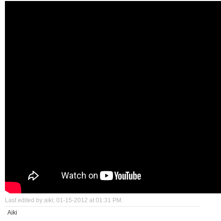
Last edited by aiki; 01-15-2012 at
01:31 PM
.
Aiki