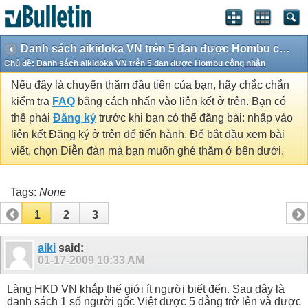
Danh sách aikidoka VN trên 5 dan được Hombu công nhận
Chủ đề:
Danh sách aikidoka VN trên 5 dan được Hombu công nhận
Nếu đây là chuyến thăm đầu tiên của bạn, hãy chắc chắn
kiểm tra
FAQ
bằng cách nhấn vào liên kết ở trên. Bạn có
thể phải
Đăng ký
trước khi bạn có thể đăng bài: nhấp vào
liên kết Đăng ký ở trên để tiến hành. Để bắt đầu xem bài
viết, chọn Diễn đàn mà bạn muốn ghé thăm ở bên dưới.
Tags:
None
1
2
3
aiki
said:
01-17-2009
10:33 AM
Làng HKD VN khắp thế giới ít người biết đến. Sau dây là
danh sách 1 số người gốc Việt được 5 đẳng trở lên và được