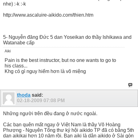
nhe) :-k :-k
http://www.ascaluire-aikido.com/thien.htm
5- Nguyễn đăng Đức 5 dan Yoseikan do thầy Ishikawa and
Watanabe cấp
Aiki
Pain is the best instructor, but no one wants to go to
his class...
Khg có gì nguy hiểm hơn là võ miệng
thoda
said:
02-18-2009
07:08 PM
Những người trên đều đang ở nước ngoài.
Các bạn quên mất ngay ở Việt Nam là thầy Võ Hoàng
Phượng - Nguyên Tổng thư ký hội aikido TP đã có bằng 5th
dan aikikai hơn 10 năm rồi. Bạn aiki là dân aikido ở Sài gòn