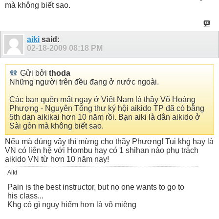
mà không biết sao.
aiki
said:
02-18-2009
08:18 PM
Gửi bởi
thoda
Những người trên đều đang ở nước ngoài.
Các bạn quên mất ngay ở Việt Nam là thầy Võ Hoàng
Phượng - Nguyên Tổng thư ký hội aikido TP đã có bằng
5th dan aikikai hơn 10 năm rồi. Bạn aiki là dân aikido ở
Sài gòn mà không biết sao.
Nếu mà đúng vậy thì mừng cho thầy Phượng! Tui khg hay là
VN có liên hệ với Hombu hay có 1 shihan nào phụ trách
aikido VN từ hơn 10 năm nay!
Aiki
Pain is the best instructor, but no one wants to go to
his class...
Khg có gì nguy hiểm hơn là võ miệng