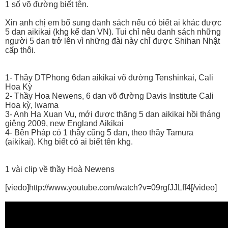
1 số võ đường biết tên.
Xin anh chị em bổ sung danh sách nếu có biết ai khác được
5 dan aikikai (khg kể dan VN). Tui chỉ nêu danh sách những
người 5 dan trở lên vì những đài này chỉ được Shihan Nhật
cấp thôi.
1- Thầy DTPhong 6dan aikikai võ đường Tenshinkai, Cali
Hoa Kỳ
2- Thầy Hoa Newens, 6 dan võ đường Davis Institute Cali
Hoa kỳ, Iwama
3- Anh Ha Xuan Vu, mới được thăng 5 dan aikikai hồi tháng
giêng 2009, new England Aikikai
4- Bên Pháp có 1 thầy cũng 5 dan, theo thầy Tamura
(aikikai). Khg biết có ai biết tên khg.
1 vài clip về thầy Hoà Newens
[viedo]http://www.youtube.com/watch?v=09rgfJJLff4[/video]