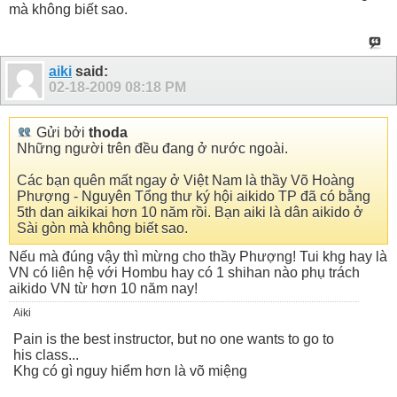
mà không biết sao.
aiki
said:
02-18-2009
08:18 PM
Gửi bởi
thoda
Những người trên đều đang ở nước ngoài.
Các bạn quên mất ngay ở Việt Nam là thầy Võ Hoàng
Phượng - Nguyên Tổng thư ký hội aikido TP đã có bằng
5th dan aikikai hơn 10 năm rồi. Bạn aiki là dân aikido ở
Sài gòn mà không biết sao.
Nếu mà đúng vậy thì mừng cho thầy Phượng! Tui khg hay là
VN có liên hệ với Hombu hay có 1 shihan nào phụ trách
aikido VN từ hơn 10 năm nay!
Aiki
Pain is the best instructor, but no one wants to go to
his class...
Khg có gì nguy hiểm hơn là võ miệng