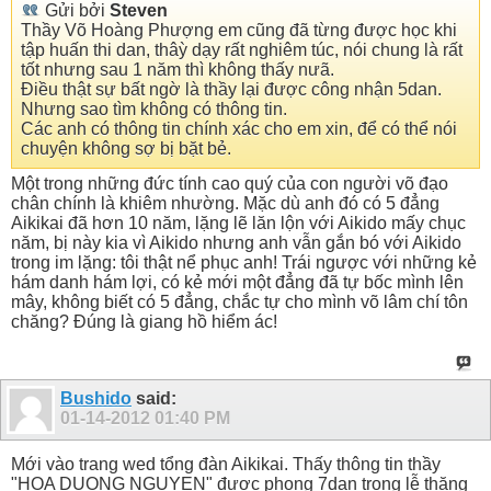
Gửi bởi
Steven
Thầy Võ Hoàng Phượng em cũng đã từng được học khi
tập huấn thi dan, thâỳ dạy rất nghiêm túc, nói chung là rất
tốt nhưng sau 1 năm thì không thấy nưã.
Điều thật sự bất ngờ là thầy lại được công nhận 5dan.
Nhưng sao tìm không có thông tin.
Các anh có thông tin chính xác cho em xin, để có thể nói
chuyện không sợ bị bặt bẻ.
Một trong những đức tính cao quý của con người võ đạo
chân chính là khiêm nhường. Mặc dù anh đó có 5 đẳng
Aikikai đã hơn 10 năm, lặng lẽ lăn lộn với Aikido mấy chục
năm, bị này kia vì Aikido nhưng anh vẫn gắn bó với Aikido
trong im lặng: tôi thật nể phục anh! Trái ngược với những kẻ
hám danh hám lợi, có kẻ mới một đẳng đã tự bốc mình lên
mây, không biết có 5 đẳng, chắc tự cho mình võ lâm chí tôn
chăng? Đúng là giang hồ hiểm ác!
Bushido
said:
01-14-2012
01:40 PM
Mới vào trang wed tổng đàn Aikikai. Thấy thông tin thầy
"HOA DUONG NGUYEN" được phong 7dan trong lễ thăng