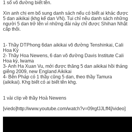
1 số võ đường biết tên.
Xin anh chị em bổ sung danh sách nếu có biết ai khác được
5 dan aikikai (khg kể dan VN). Tui chỉ nêu danh sách những
người 5 dan trở lên vì những đài này chỉ được Shihan Nhật
cấp thôi.
1- Thầy DTPhong 6dan aikikai võ đường Tenshinkai, Cali
Hoa Kỳ
2- Thầy Hoa Newens, 6 dan võ đường Davis Institute Cali
Hoa kỳ, Iwama
3- Anh Ha Xuan Vu, mới được thăng 5 dan aikikai hồi tháng
giêng 2009, new England Aikikai
4- Bên Pháp có 1 thầy cũng 5 dan, theo thầy Tamura
(aikikai). Khg biết có ai biết tên khg.
1 vài clip về thầy Hoà Newens
[viedo]http://www.youtube.com/watch?v=09rgfJJLff4[/video]