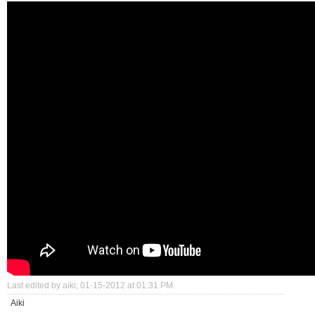
Last edited by aiki; 01-15-2012 at
01:31 PM
.
Aiki