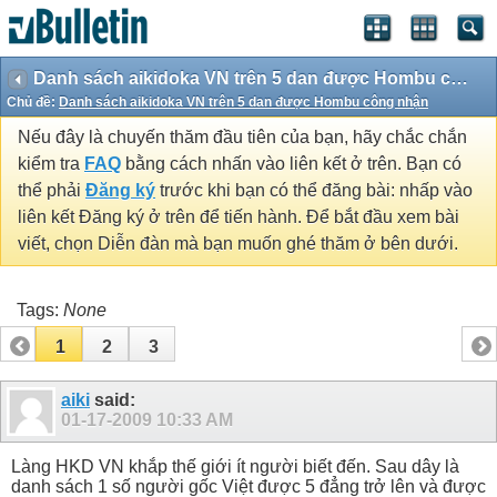
Danh sách aikidoka VN trên 5 dan được Hombu công nhận
Chủ đề:
Danh sách aikidoka VN trên 5 dan được Hombu công nhận
Nếu đây là chuyến thăm đầu tiên của bạn, hãy chắc chắn
kiểm tra
FAQ
bằng cách nhấn vào liên kết ở trên. Bạn có
thể phải
Đăng ký
trước khi bạn có thể đăng bài: nhấp vào
liên kết Đăng ký ở trên để tiến hành. Để bắt đầu xem bài
viết, chọn Diễn đàn mà bạn muốn ghé thăm ở bên dưới.
Tags:
None
1
2
3
aiki
said:
01-17-2009
10:33 AM
Làng HKD VN khắp thế giới ít người biết đến. Sau dây là
danh sách 1 số người gốc Việt được 5 đẳng trở lên và được