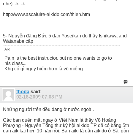
nhe) :-k :-k
http://www.ascaluire-aikido.com/thien.htm
5- Nguyễn đăng Đức 5 dan Yoseikan do thầy Ishikawa and
Watanabe cấp
Aiki
Pain is the best instructor, but no one wants to go to
his class...
Khg có gì nguy hiểm hơn là võ miệng
thoda
said:
02-18-2009
07:08 PM
Những người trên đều đang ở nước ngoài.
Các bạn quên mất ngay ở Việt Nam là thầy Võ Hoàng
Phượng - Nguyên Tổng thư ký hội aikido TP đã có bằng 5th
dan aikikai hơn 10 năm rồi. Bạn aiki là dân aikido ở Sài gòn