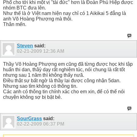
Phố cho tới khi một vị "tài đức" hơn là Đoàn Phú Hiệp được
nhóm BTC đưa lên.
Như thế là ở Việt nam hiện nay chỉ có 1 Aikikai 5 đẳng là
anh Võ Hoàng Phượng mà thôi.
Thân mến.
Steven
said:
02-21-2009
12:36 AM
Thầy Võ Hoàng Phượng em cũng đã từng được học khi tập
huấn thi dan, thâỳ dạy rất nghiêm túc, nói chung là rất tốt
nhưng sau 1 năm thì không thấy nưã.
Điều thật sự bất ngờ là thầy lại được công nhận 5dan.
Nhưng sao tìm không có thông tin.
Các anh có thông tin chính xác cho em xin, để có thể nói
chuyện không sợ bị bặt bẻ.
SourGrass
said:
02-22-2009
06:37 PM