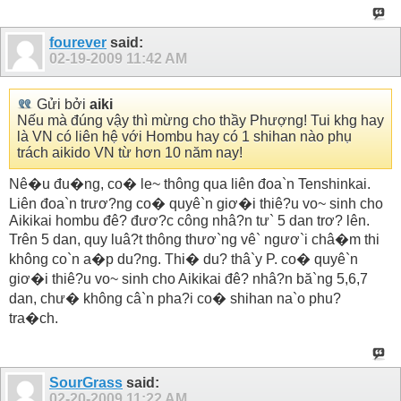
fourever
said:
02-19-2009
11:42 AM
Gửi bởi
aiki
Nếu mà đúng vậy thì mừng cho thầy Phượng! Tui khg hay
là VN có liên hệ với Hombu hay có 1 shihan nào phụ
trách aikido VN từ hơn 10 năm nay!
Nê�u đu�ng, co� le~ thông qua liên đoa`n Tenshinkai.
Liên đoa`n trươ?ng co� quyê`n giơ�i thiê?u vo~ sinh cho
Aikikai hombu đê? đươ?c công nhâ?n tư` 5 dan trơ? lên.
Trên 5 dan, quy luâ?t thông thươ`ng vê` ngươ`i châ�m thi
không co`n a�p du?ng. Thi� du? thâ`y P. co� quyê`n
giơ�i thiê?u vo~ sinh cho Aikikai đê? nhâ?n bă`ng 5,6,7
dan, chư� không câ`n pha?i co� shihan na`o phu?
tra�ch.
SourGrass
said:
02-20-2009
11:22 AM