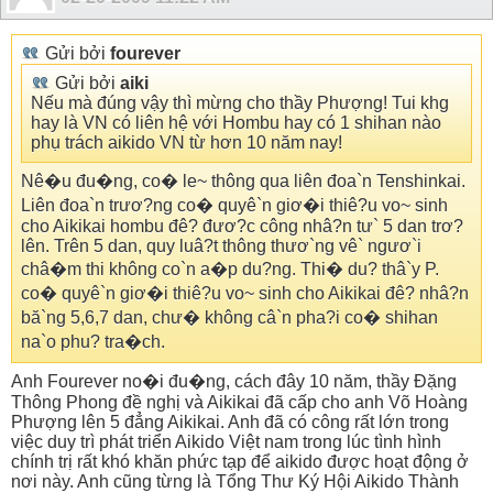
Gửi bởi
fourever
Gửi bởi
aiki
Nếu mà đúng vậy thì mừng cho thầy Phượng! Tui khg
hay là VN có liên hệ với Hombu hay có 1 shihan nào
phụ trách aikido VN từ hơn 10 năm nay!
Nê�u đu�ng, co� le~ thông qua liên đoa`n Tenshinkai.
Liên đoa`n trươ?ng co� quyê`n giơ�i thiê?u vo~ sinh
cho Aikikai hombu đê? đươ?c công nhâ?n tư` 5 dan trơ?
lên. Trên 5 dan, quy luâ?t thông thươ`ng vê` ngươ`i
châ�m thi không co`n a�p du?ng. Thi� du? thâ`y P.
co� quyê`n giơ�i thiê?u vo~ sinh cho Aikikai đê? nhâ?n
bă`ng 5,6,7 dan, chư� không câ`n pha?i co� shihan
na`o phu? tra�ch.
Anh Fourever no�i đu�ng, cách đây 10 năm, thầy Đặng
Thông Phong đề nghị và Aikikai đã cấp cho anh Võ Hoàng
Phượng lên 5 đẳng Aikikai. Anh đã có công rất lớn trong
việc duy trì phát triển Aikido Việt nam trong lúc tình hình
chính trị rất khó khăn phức tạp để aikido được hoạt động ở
nơi này. Anh cũng từng là Tổng Thư Ký Hội Aikido Thành