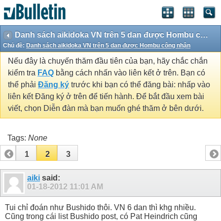
Danh sách aikidoka VN trên 5 dan được Hombu công nhận
Chủ đề:
Danh sách aikidoka VN trên 5 dan được Hombu công nhận
Nếu đây là chuyến thăm đầu tiên của bạn, hãy chắc chắn
kiểm tra
FAQ
bằng cách nhấn vào liên kết ở trên. Bạn có
thể phải
Đăng ký
trước khi bạn có thể đăng bài: nhấp vào
liên kết Đăng ký ở trên để tiến hành. Để bắt đầu xem bài
viết, chọn Diễn đàn mà bạn muốn ghé thăm ở bên dưới.
Tags:
None
1
2
3
aiki
said:
01-18-2012
11:01 AM
Tui chỉ đoán như Bushido thôi. VN 6 dan thì khg nhiều.
Cũng trong cái list Bushido post, có Pat Heindrich cũng