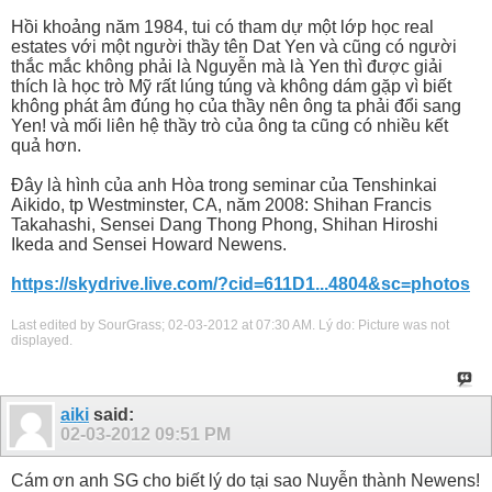
Hồi khoảng năm 1984, tui có tham dự một lớp học real
estates với một người thầy tên Dat Yen và cũng có người
thắc mắc không phải là Nguyễn mà là Yen thì được giải
thích là học trò Mỹ rất lúng túng và không dám gặp vì biết
không phát âm đúng họ của thầy nên ông ta phải đổi sang
Yen! và mối liên hệ thầy trò của ông ta cũng có nhiều kết
quả hơn.
Đây là hình của anh Hòa trong seminar của Tenshinkai
Aikido, tp Westminster, CA, năm 2008: Shihan Francis
Takahashi, Sensei Dang Thong Phong, Shihan Hiroshi
Ikeda and Sensei Howard Newens.
https://skydrive.live.com/?cid=611D1...4804&sc=photos
Last edited by SourGrass; 02-03-2012 at
07:30 AM
.
Lý do:
Picture was not
displayed.
aiki
said:
02-03-2012
09:51 PM
Cám ơn anh SG cho biết lý do tại sao Nuyễn thành Newens!