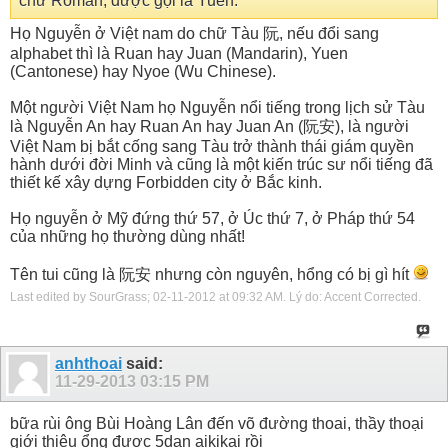
chử Roman, được gọi là Yuen.
Họ Nguyễn ở Việt nam do chữ Tàu 阮, nếu đổi sang
alphabet thì là Ruan hay Juan (Mandarin), Yuen
(Cantonese) hay Nyoe (Wu Chinese).
Một người Việt Nam họ Nguyễn nổi tiếng trong lịch sử Tàu
là Nguyễn An hay Ruan An hay Juan An (阮安), là người
Việt Nam bị bắt cống sang Tàu trở thành thái giám quyền
hành dưới đời Minh và cũng là một kiến trúc sư nổi tiếng đã
thiết kế xây dựng Forbidden city ở Bắc kinh.
Họ nguyễn ở Mỹ đứng thứ 57, ở Úc thứ 7, ở Pháp thứ 54
của những họ thường dùng nhất!
Tên tui cũng là 阮安 nhưng còn nguyên, hổng có bị gì hít
Last edited by SourGrass; 02-11-2012 at
09:32 AM
.
Lý do:
Accent Corrected.
anhthoai
said:
11-29-2013
03:15 PM
bữa rùi ông Bùi Hoàng Lân đến võ đường thoai, thầy thoại
giới thiệu ổng được 5dan aikikai rồi