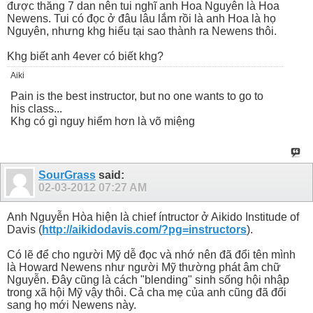
được thăng 7 dan nên tui nghĩ anh Hoa Nguyên là Hoa
Newens. Tui có đọc ở đâu lâu lắm rồi là anh Hoa là họ
Nguyên, nhưng khg hiểu tại sao thành ra Newens thôi.
Khg biết anh 4ever có biết khg?
Aiki
Pain is the best instructor, but no one wants to go to
his class...
Khg có gì nguy hiểm hơn là võ miệng
SourGrass
said:
02-03-2012
07:27 AM
Anh Nguyễn Hòa hiện là chief íntructor ở Aikido Institude of
Davis (
http://aikidodavis.com/?pg=instructors
).
Có lẽ để cho người Mỹ dễ đọc và nhớ nên đã đổi tên mình
là Howard Newens như người Mỹ thường phát âm chữ
Nguyễn. Đây cũng là cách "blending" sinh sống hội nhập
trong xã hội Mỹ vậy thôi. Cả cha mẹ của anh cũng đã đổi
sang họ mới Newens này.