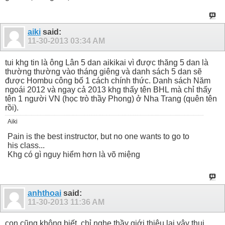
aiki
said:
11-30-2013
03:34 AM
tui khg tin là ông Lân 5 dan aikikai vì được thăng 5 dan là
thường thường vào tháng giêng và danh sách 5 dan sẽ
được Hombu công bố 1 cách chính thức. Danh sách Năm
ngoái 2012 và ngay cả 2013 khg thấy tên BHL mà chỉ thấy
tên 1 người VN (học trò thầy Phong) ở Nha Trang (quên tên
rồi).
Aiki
Pain is the best instructor, but no one wants to go to
his class...
Khg có gì nguy hiểm hơn là võ miệng
anhthoai
said:
11-30-2013
11:36 AM
con cũng không biết, chỉ nghe thầy giới thiệu lại vậy thui