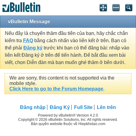
vBulletin Message
Nếu đây là chuyến thăm đầu tiên của bạn, hãy chắc chắn
kiểm tra
FAQ
bằng cách nhấn vào liên kết ở trên. Bạn có
thể phải
Đăng ký
trước khi bạn có thể đăng bài: nhấp vào
liên kết Đăng ký ở trên để tiến hành. Để bắt đầu xem bài
viết, chọn Diễn đàn mà bạn muốn ghé thăm ở bên dưới.
We are sorry, this content is not supported via the
mobile style.
Click Here to go to the Forum Homepage
.
Đăng nhập
Đăng Ký
Full Site
Lên trên
Powered by vBulletin® Version 4.2.0
Copyright © 2026 vBulletin Solutions, Inc. All rights reserved.
Bản quyền website thuộc về Hiepkhidao.com