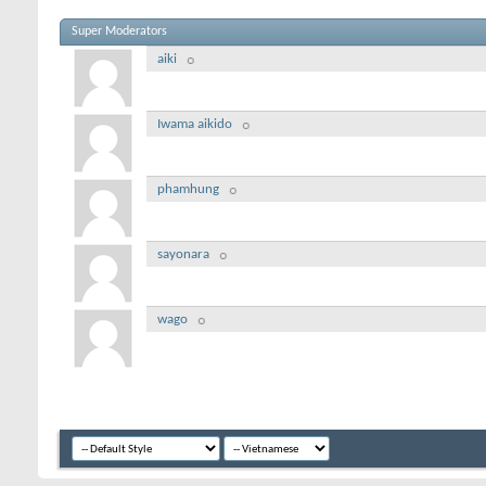
Super Moderators
aiki
Iwama aikido
phamhung
sayonara
wago