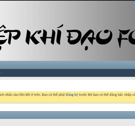
ch nhấn vào liên kết ở trên. Bạn có thể phải
Đăng ký
trước khi bạn có thể đăng bài: nhấp và