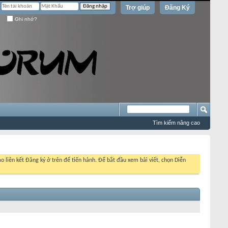
Trợ giúp
Đăng Ký
Ghi nhớ?
Tìm kiếm nâng cao
o liên kết Đăng ký ở trên để tiến hành. Để bắt đầu xem bài viết, chọn Diễn