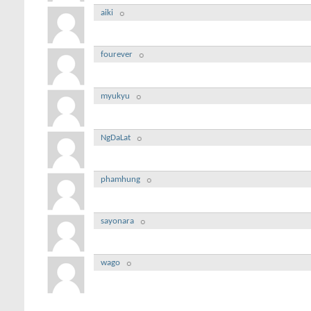
aiki
fourever
myukyu
NgDaLat
phamhung
sayonara
wago