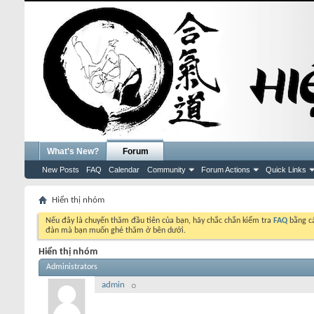
What's New?
Forum
New Posts
FAQ
Calendar
Community
Forum Actions
Quick Links
Hiển thị nhóm
Nếu đây là chuyến thăm đầu tiên của bạn, hãy chắc chắn kiểm tra
FAQ
bằng cá
đàn mà bạn muốn ghé thăm ở bên dưới.
Hiển thị nhóm
Administrators
admin