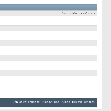
Đang ở
Montreal Canada
Liên lạc với chúng tôi
Hiệp Khí Đạo - Aikido
Lưu trữ
Lên trên