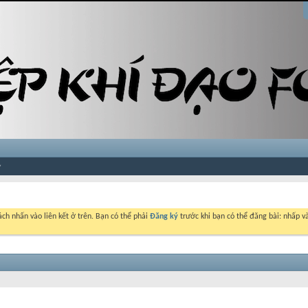
ch nhấn vào liên kết ở trên. Bạn có thể phải
Đăng ký
trước khi bạn có thể đăng bài: nhấp và