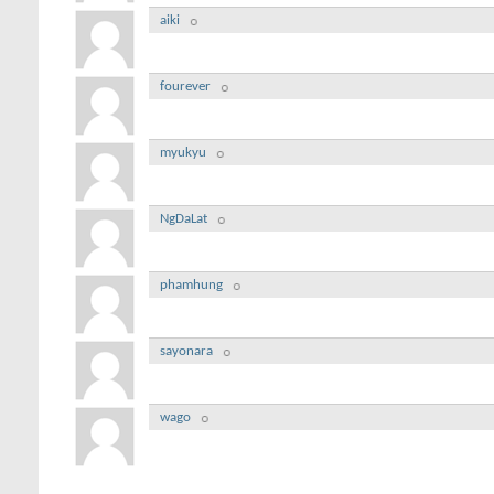
aiki
fourever
myukyu
NgDaLat
phamhung
sayonara
wago