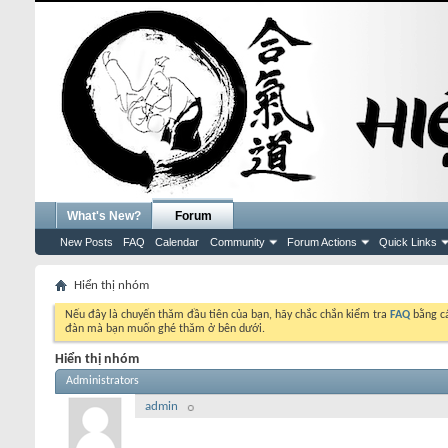
What's New?
Forum
New Posts
FAQ
Calendar
Community
Forum Actions
Quick Links
Hiển thị nhóm
Nếu đây là chuyến thăm đầu tiên của bạn, hãy chắc chắn kiểm tra
FAQ
bằng cá
đàn mà bạn muốn ghé thăm ở bên dưới.
Hiển thị nhóm
Administrators
admin