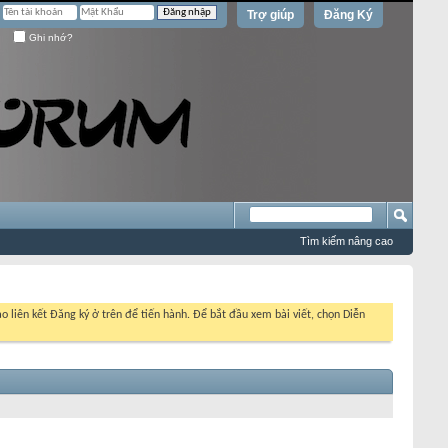
Trợ giúp
Đăng Ký
Ghi nhớ?
Tìm kiếm nâng cao
o liên kết Đăng ký ở trên để tiến hành. Để bắt đầu xem bài viết, chọn Diễn