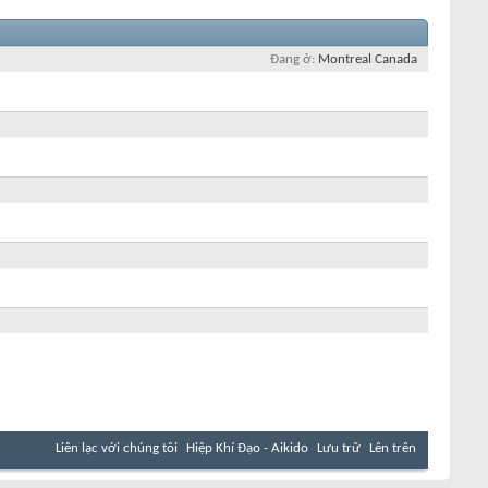
Đang ở
Montreal Canada
Liên lạc với chúng tôi
Hiệp Khí Đạo - Aikido
Lưu trữ
Lên trên