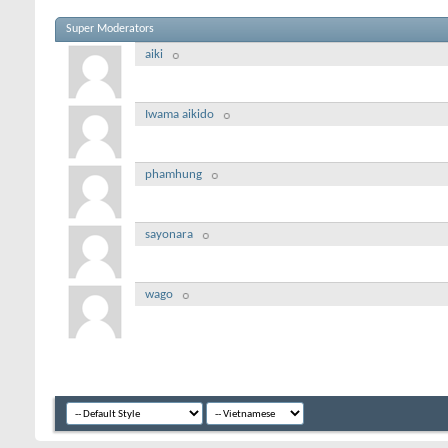
Super Moderators
aiki
Iwama aikido
phamhung
sayonara
wago