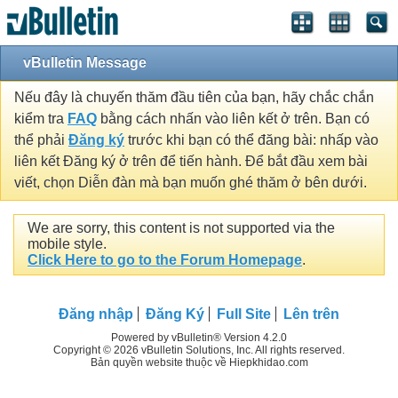
vBulletin Message
Nếu đây là chuyến thăm đầu tiên của bạn, hãy chắc chắn
kiểm tra
FAQ
bằng cách nhấn vào liên kết ở trên. Bạn có
thể phải
Đăng ký
trước khi bạn có thể đăng bài: nhấp vào
liên kết Đăng ký ở trên để tiến hành. Để bắt đầu xem bài
viết, chọn Diễn đàn mà bạn muốn ghé thăm ở bên dưới.
We are sorry, this content is not supported via the
mobile style.
Click Here to go to the Forum Homepage
.
Đăng nhập
Đăng Ký
Full Site
Lên trên
Powered by vBulletin® Version 4.2.0
Copyright © 2026 vBulletin Solutions, Inc. All rights reserved.
Bản quyền website thuộc về Hiepkhidao.com