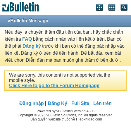
vBulletin Message
Nếu đây là chuyến thăm đầu tiên của bạn, hãy chắc chắn
kiểm tra
FAQ
bằng cách nhấn vào liên kết ở trên. Bạn có
thể phải
Đăng ký
trước khi bạn có thể đăng bài: nhấp vào
liên kết Đăng ký ở trên để tiến hành. Để bắt đầu xem bài
viết, chọn Diễn đàn mà bạn muốn ghé thăm ở bên dưới.
We are sorry, this content is not supported via the
mobile style.
Click Here to go to the Forum Homepage
.
Đăng nhập
Đăng Ký
Full Site
Lên trên
Powered by vBulletin® Version 4.2.0
Copyright © 2026 vBulletin Solutions, Inc. All rights reserved.
Bản quyền website thuộc về Hiepkhidao.com