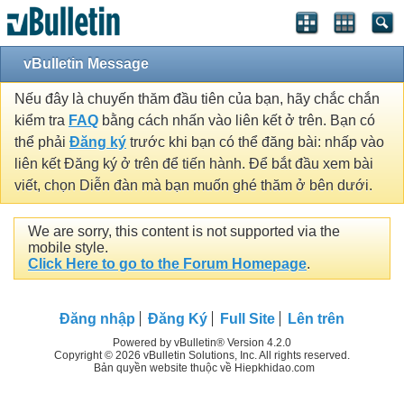
vBulletin Message
Nếu đây là chuyến thăm đầu tiên của bạn, hãy chắc chắn
kiểm tra
FAQ
bằng cách nhấn vào liên kết ở trên. Bạn có
thể phải
Đăng ký
trước khi bạn có thể đăng bài: nhấp vào
liên kết Đăng ký ở trên để tiến hành. Để bắt đầu xem bài
viết, chọn Diễn đàn mà bạn muốn ghé thăm ở bên dưới.
We are sorry, this content is not supported via the
mobile style.
Click Here to go to the Forum Homepage
.
Đăng nhập
Đăng Ký
Full Site
Lên trên
Powered by vBulletin® Version 4.2.0
Copyright © 2026 vBulletin Solutions, Inc. All rights reserved.
Bản quyền website thuộc về Hiepkhidao.com