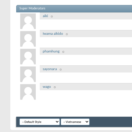
Super Moderators
aiki
Iwama aikido
phamhung
sayonara
wago