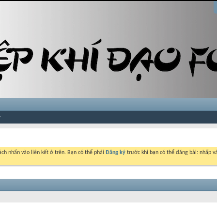
ch nhấn vào liên kết ở trên. Bạn có thể phải
Đăng ký
trước khi bạn có thể đăng bài: nhấp và