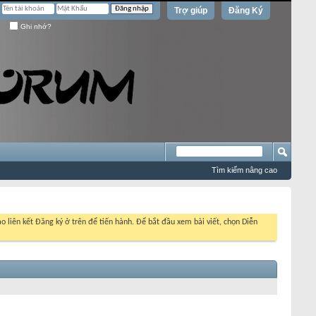
Trợ giúp
Đăng Ký
Ghi nhớ?
Tìm kiếm nâng cao
o liên kết Đăng ký ở trên để tiến hành. Để bắt đầu xem bài viết, chọn Diễn