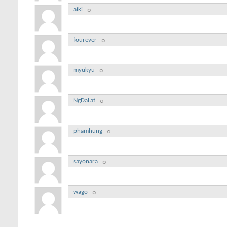
aiki
fourever
myukyu
NgDaLat
phamhung
sayonara
wago