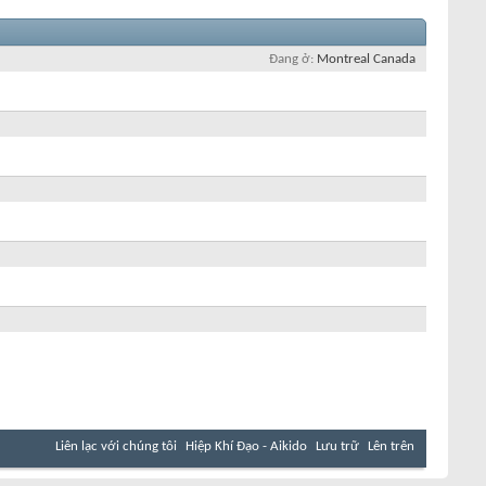
Đang ở
Montreal Canada
Liên lạc với chúng tôi
Hiệp Khí Đạo - Aikido
Lưu trữ
Lên trên