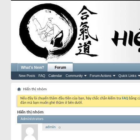
What's New?
Forum
New Posts
FAQ
Calendar
Community
Forum Actions
Quick Links
Hiển thị nhóm
Nếu đây là chuyến thăm đầu tiên của bạn, hãy chắc chắn kiểm tra
FAQ
bằng cá
đàn mà bạn muốn ghé thăm ở bên dưới.
Hiển thị nhóm
Administrators
admin