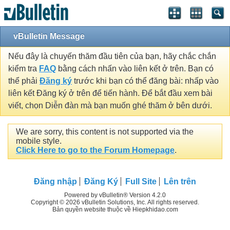
vBulletin Message
Nếu đây là chuyến thăm đầu tiên của bạn, hãy chắc chắn
kiểm tra
FAQ
bằng cách nhấn vào liên kết ở trên. Bạn có
thể phải
Đăng ký
trước khi bạn có thể đăng bài: nhấp vào
liên kết Đăng ký ở trên để tiến hành. Để bắt đầu xem bài
viết, chọn Diễn đàn mà bạn muốn ghé thăm ở bên dưới.
We are sorry, this content is not supported via the
mobile style.
Click Here to go to the Forum Homepage
.
Đăng nhập
Đăng Ký
Full Site
Lên trên
Powered by vBulletin® Version 4.2.0
Copyright © 2026 vBulletin Solutions, Inc. All rights reserved.
Bản quyền website thuộc về Hiepkhidao.com