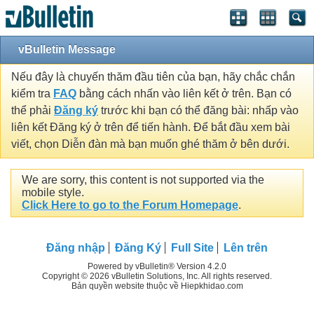
vBulletin Message
Nếu đây là chuyến thăm đầu tiên của bạn, hãy chắc chắn
kiểm tra
FAQ
bằng cách nhấn vào liên kết ở trên. Bạn có
thể phải
Đăng ký
trước khi bạn có thể đăng bài: nhấp vào
liên kết Đăng ký ở trên để tiến hành. Để bắt đầu xem bài
viết, chọn Diễn đàn mà bạn muốn ghé thăm ở bên dưới.
We are sorry, this content is not supported via the
mobile style.
Click Here to go to the Forum Homepage
.
Đăng nhập
Đăng Ký
Full Site
Lên trên
Powered by vBulletin® Version 4.2.0
Copyright © 2026 vBulletin Solutions, Inc. All rights reserved.
Bản quyền website thuộc về Hiepkhidao.com