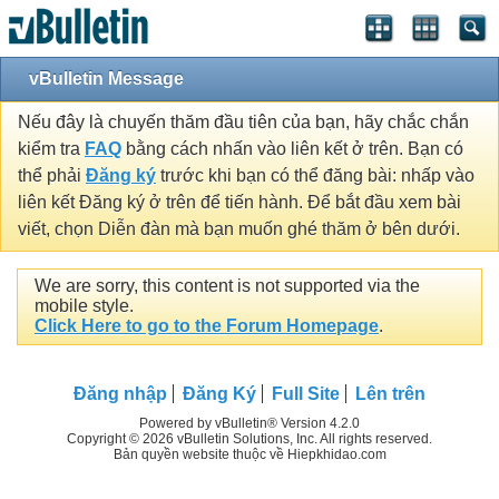
vBulletin Message
Nếu đây là chuyến thăm đầu tiên của bạn, hãy chắc chắn
kiểm tra
FAQ
bằng cách nhấn vào liên kết ở trên. Bạn có
thể phải
Đăng ký
trước khi bạn có thể đăng bài: nhấp vào
liên kết Đăng ký ở trên để tiến hành. Để bắt đầu xem bài
viết, chọn Diễn đàn mà bạn muốn ghé thăm ở bên dưới.
We are sorry, this content is not supported via the
mobile style.
Click Here to go to the Forum Homepage
.
Đăng nhập
Đăng Ký
Full Site
Lên trên
Powered by vBulletin® Version 4.2.0
Copyright © 2026 vBulletin Solutions, Inc. All rights reserved.
Bản quyền website thuộc về Hiepkhidao.com