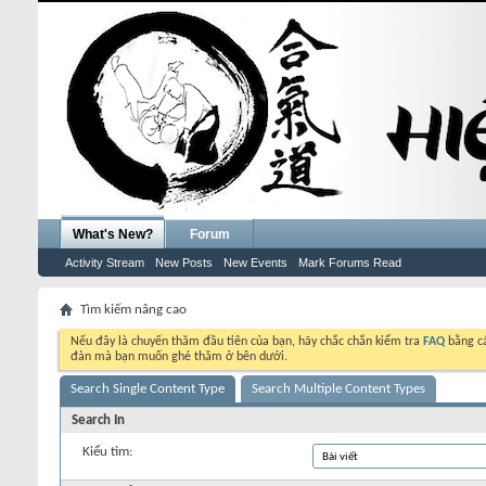
What's New?
Forum
Activity Stream
New Posts
New Events
Mark Forums Read
Tìm kiếm nâng cao
Nếu đây là chuyến thăm đầu tiên của bạn, hãy chắc chắn kiểm tra
FAQ
bằng cá
đàn mà bạn muốn ghé thăm ở bên dưới.
Search Single Content Type
Search Multiple Content Types
Search In
Kiểu tìm: