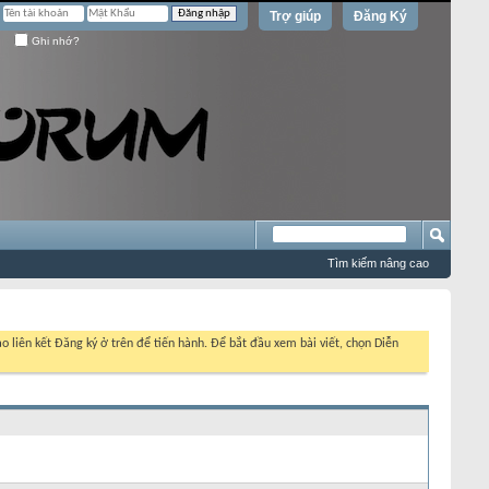
Trợ giúp
Đăng Ký
Ghi nhớ?
Tìm kiếm nâng cao
o liên kết Đăng ký ở trên để tiến hành. Để bắt đầu xem bài viết, chọn Diễn