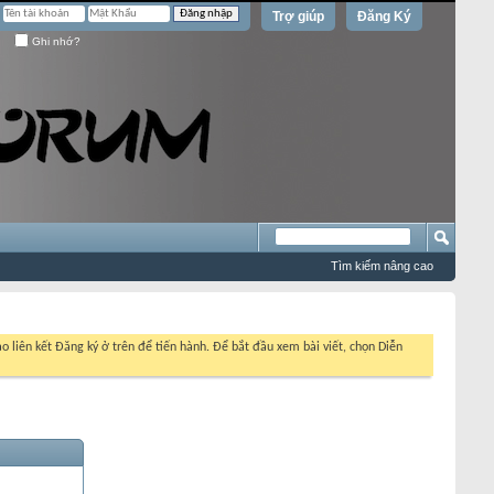
Trợ giúp
Đăng Ký
Ghi nhớ?
Tìm kiếm nâng cao
o liên kết Đăng ký ở trên để tiến hành. Để bắt đầu xem bài viết, chọn Diễn