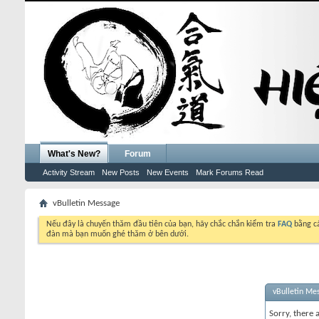
What's New?
Forum
Activity Stream
New Posts
New Events
Mark Forums Read
vBulletin Message
Nếu đây là chuyến thăm đầu tiên của bạn, hãy chắc chắn kiểm tra
FAQ
bằng cá
đàn mà bạn muốn ghé thăm ở bên dưới.
vBulletin Me
Sorry, there 