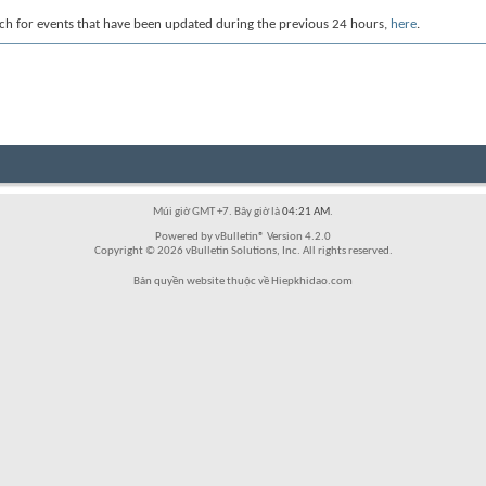
ch for events that have been updated during the previous 24 hours,
here
.
Múi giờ GMT +7. Bây giờ là
04:21 AM
.
Powered by vBulletin® Version 4.2.0
Copyright © 2026 vBulletin Solutions, Inc. All rights reserved.
Bản quyền website thuộc về Hiepkhidao.com