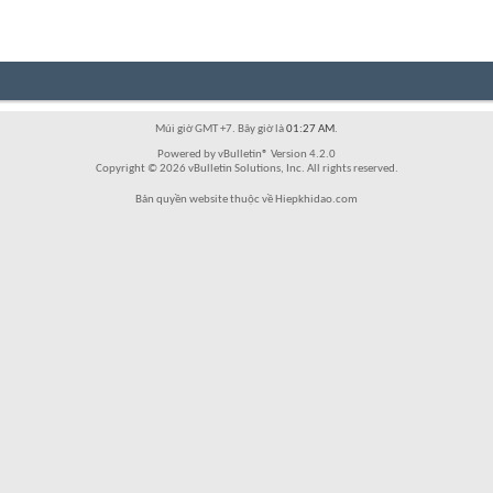
Múi giờ GMT +7. Bây giờ là
01:27 AM
.
Powered by vBulletin® Version 4.2.0
Copyright © 2026 vBulletin Solutions, Inc. All rights reserved.
Bản quyền website thuộc về Hiepkhidao.com