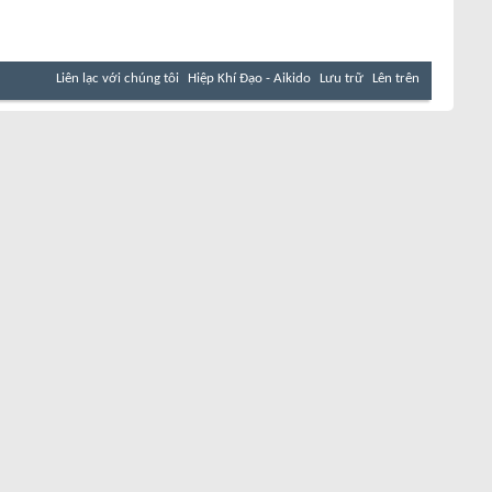
Liên lạc với chúng tôi
Hiệp Khí Đạo - Aikido
Lưu trữ
Lên trên