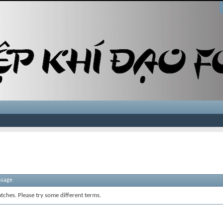
ssage
tches. Please try some different terms.