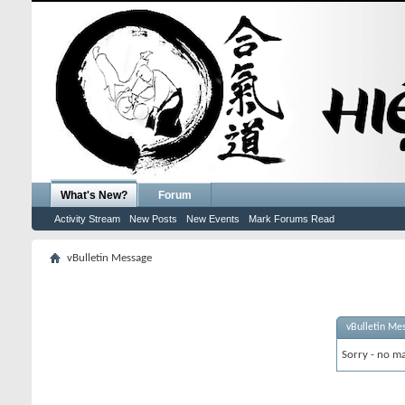
What's New?
Forum
Activity Stream
New Posts
New Events
Mark Forums Read
vBulletin Message
vBulletin Me
Sorry - no ma