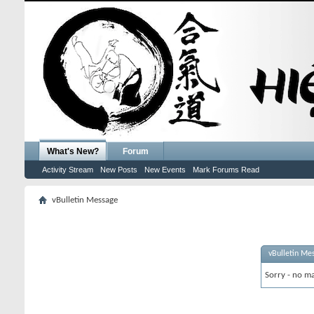
What's New?
Forum
Activity Stream
New Posts
New Events
Mark Forums Read
vBulletin Message
vBulletin Me
Sorry - no ma