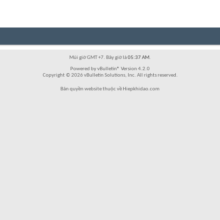
Múi giờ GMT +7. Bây giờ là
05:37 AM
.
Powered by vBulletin® Version 4.2.0
Copyright © 2026 vBulletin Solutions, Inc. All rights reserved.
Bản quyền website thuộc về Hiepkhidao.com