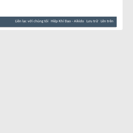
Liên lạc với chúng tôi
Hiệp Khí Đạo - Aikido
Lưu trữ
Lên trên