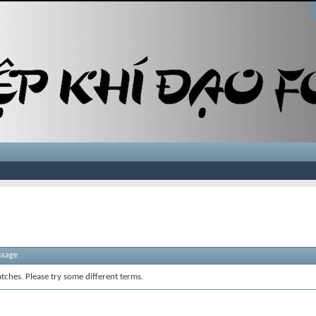
ssage
tches. Please try some different terms.