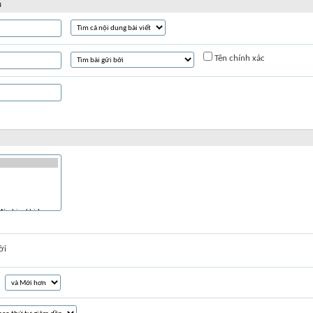
n
Tên chính xác
ời