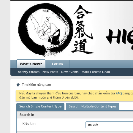
What's New?
Forum
Activity Stream
New Posts
New Events
Mark Forums Read
Tìm kiếm nâng cao
Nếu đây là chuyến thăm đầu tiên của bạn, hãy chắc chắn kiểm tra
FAQ
bằng cá
đàn mà bạn muốn ghé thăm ở bên dưới.
Search Single Content Type
Search Multiple Content Types
Search In
Kiểu tìm: