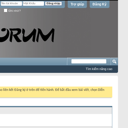
Trợ giúp
Đăng Ký
Ghi nhớ?
Tìm kiếm nâng cao
o liên kết Đăng ký ở trên để tiến hành. Để bắt đầu xem bài viết, chọn Diễn