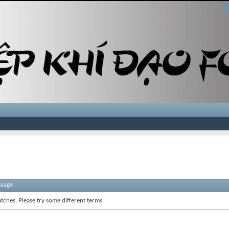
ssage
tches. Please try some different terms.