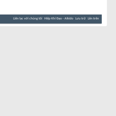
Liên lạc với chúng tôi
Hiệp Khí Đạo - Aikido
Lưu trữ
Lên trên