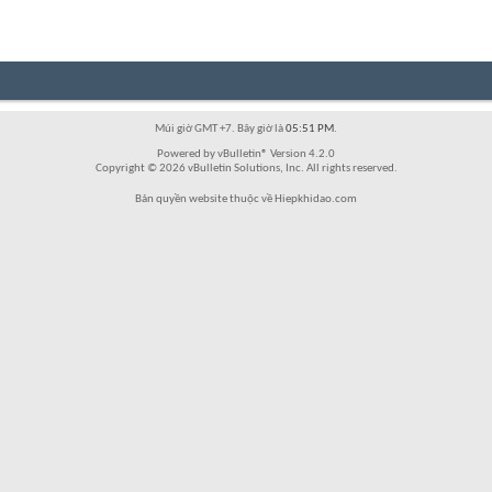
Múi giờ GMT +7. Bây giờ là
05:51 PM
.
Powered by vBulletin® Version 4.2.0
Copyright © 2026 vBulletin Solutions, Inc. All rights reserved.
Bản quyền website thuộc về Hiepkhidao.com