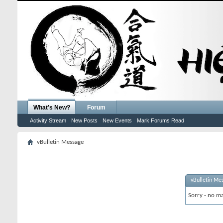
What's New?
Forum
Activity Stream
New Posts
New Events
Mark Forums Read
vBulletin Message
vBulletin Me
Sorry - no ma