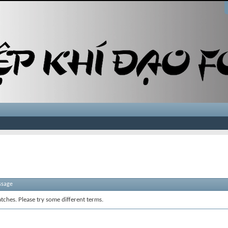
ssage
tches. Please try some different terms.