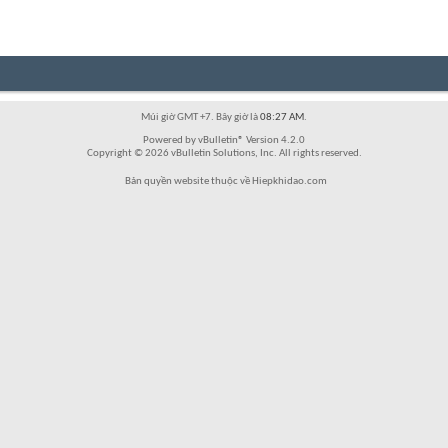
Múi giờ GMT +7. Bây giờ là
08:27 AM
.
Powered by vBulletin® Version 4.2.0
Copyright © 2026 vBulletin Solutions, Inc. All rights reserved.
Bản quyền website thuộc về Hiepkhidao.com