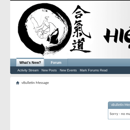
What's New?
Forum
Activity Stream
New Posts
New Events
Mark Forums Read
vBulletin Message
vBulletin Me
Sorry - no ma