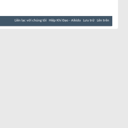
Liên lạc với chúng tôi
Hiệp Khí Đạo - Aikido
Lưu trữ
Lên trên