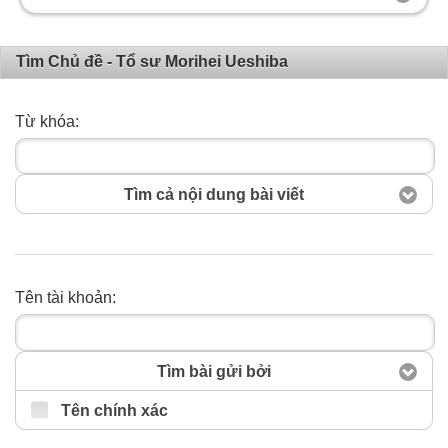
Tìm Chủ đề - Tổ sư Morihei Ueshiba
Từ khóa:
Tìm cả nội dung bài viết
Tên tài khoản:
Tìm kiếm
Tìm bài gửi bởi
Tên chính xác