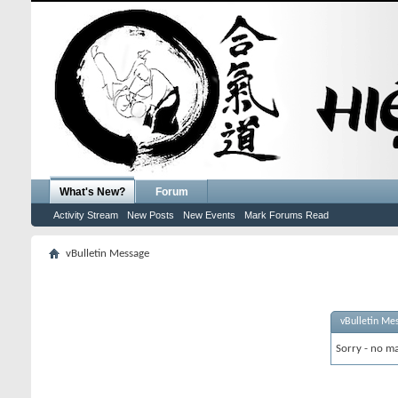
What's New?
Forum
Activity Stream
New Posts
New Events
Mark Forums Read
vBulletin Message
vBulletin Me
Sorry - no ma