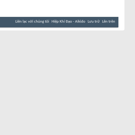
Liên lạc với chúng tôi
Hiệp Khí Đạo - Aikido
Lưu trữ
Lên trên