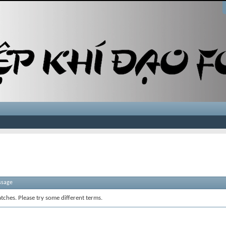
ssage
tches. Please try some different terms.