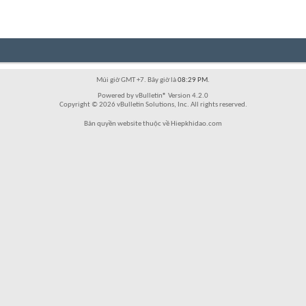
Múi giờ GMT +7. Bây giờ là
08:29 PM
.
Powered by vBulletin® Version 4.2.0
Copyright © 2026 vBulletin Solutions, Inc. All rights reserved.
Bản quyền website thuộc về Hiepkhidao.com