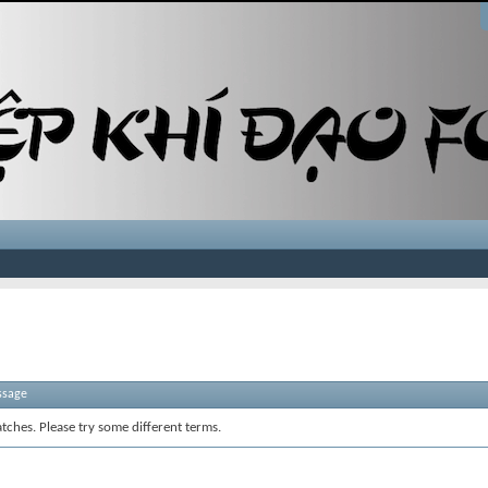
ssage
tches. Please try some different terms.