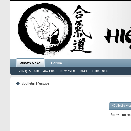
What's New?
Forum
Activity Stream
New Posts
New Events
Mark Forums Read
vBulletin Message
vBulletin Me
Sorry - no ma