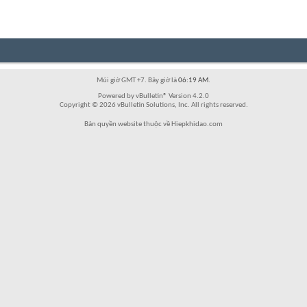
Múi giờ GMT +7. Bây giờ là
06:19 AM
.
Powered by vBulletin® Version 4.2.0
Copyright © 2026 vBulletin Solutions, Inc. All rights reserved.
Bản quyền website thuộc về Hiepkhidao.com