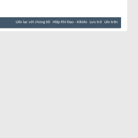
Liên lạc với chúng tôi
Hiệp Khí Đạo - Aikido
Lưu trữ
Lên trên