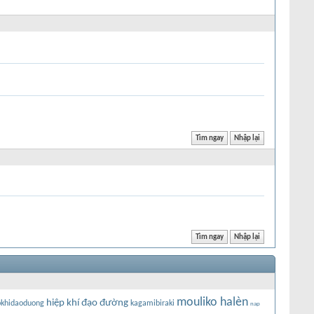
mouliko halèn
hiệp khí đạo đường
pkhidaoduong
kagamibiraki
nap