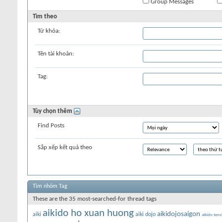
Group Messages
Tìm theo
Từ khóa:
Tên tài khoản:
Tag:
Tùy chọn thêm
Find Posts
Sắp xếp kết quả theo
Tìm nhóm Tag
These are the 35 most-searched-for thread tags
aikido ho xuan huong
aikidojosaigon
aiki
aiki dojo
aikido tens