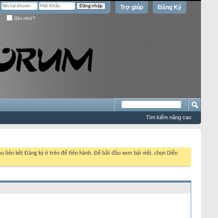
Trợ giúp
Đăng Ký
Ghi nhớ?
Tìm kiếm nâng cao
o liên kết Đăng ký ở trên để tiến hành. Để bắt đầu xem bài viết, chọn Diễn