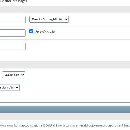
Visitor Messages
Tên chính xác
bóng đá
ban laptop cu gia re
can ho emerald
dojo
emerald apartment
hie
hinkai
aikikai
bản lề