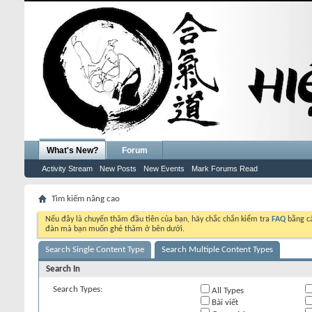
What's New?
Forum
Activity Stream
New Posts
New Events
Mark Forums Read
Tìm kiếm nâng cao
Nếu đây là chuyến thăm đầu tiên của bạn, hãy chắc chắn kiểm tra
FAQ
bằng cá
đàn mà bạn muốn ghé thăm ở bên dưới.
Search Single Content Type
Search Multiple Content Types
Search In
Search Types:
All Types
Bài viết