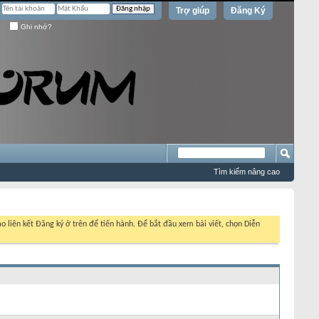
Trợ giúp
Đăng Ký
Ghi nhớ?
Tìm kiếm nâng cao
o liên kết Đăng ký ở trên để tiến hành. Để bắt đầu xem bài viết, chọn Diễn