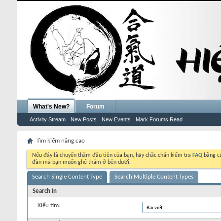
What's New?
Forum
Activity Stream
New Posts
New Events
Mark Forums Read
Tìm kiếm nâng cao
Nếu đây là chuyến thăm đầu tiên của bạn, hãy chắc chắn kiểm tra
FAQ
bằng cá
đàn mà bạn muốn ghé thăm ở bên dưới.
Search Single Content Type
Search Multiple Content Types
Search In
Kiểu tìm: