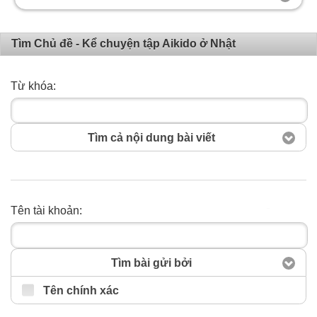
Tìm Chủ đề - Kể chuyện tập Aikido ở Nhật
Từ khóa:
Tìm cả nội dung bài viết
Tên tài khoản:
Tìm kiếm
Tìm bài gửi bởi
Tên chính xác