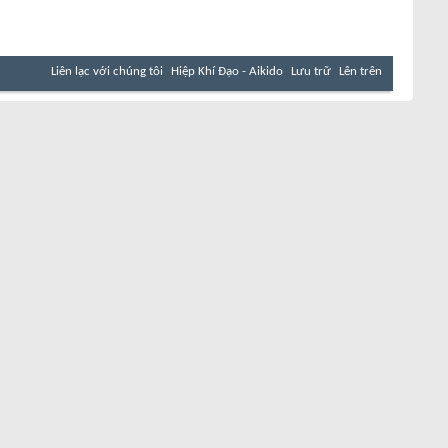
Liên lạc với chúng tôi
Hiệp Khí Đạo - Aikido
Lưu trữ
Lên trên