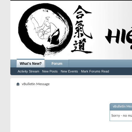
What's New?
Forum
Activity Stream
New Posts
New Events
Mark Forums Read
vBulletin Message
vBulletin Me
Sorry - no ma