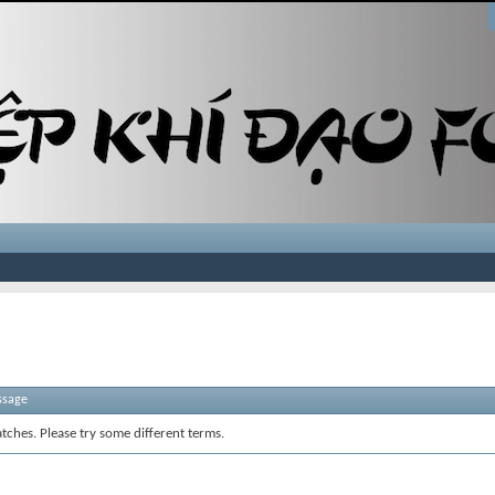
ssage
tches. Please try some different terms.