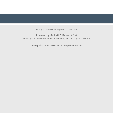
Múi giờ GMT +7. Bây giờ là
07:53 PM
.
Powered by vBulletin® Version 4.2.0
Copyright © 2026 vBulletin Solutions, Inc. All rights reserved.
Bản quyền website thuộc về Hiepkhidao.com