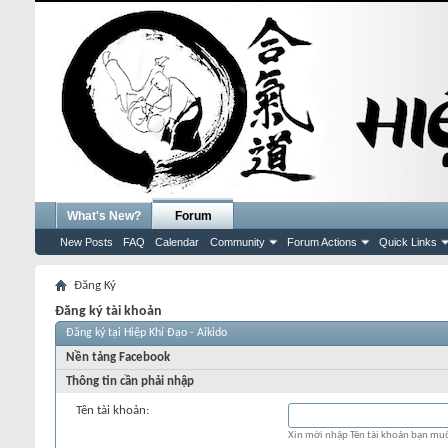
What's New?
Forum
New Posts
FAQ
Calendar
Community
Forum Actions
Quick Links
Đăng Ký
Đăng ký tài khoản
Đăng ký tại Hiệp Khí Đạo - Aikido
Nền tảng Facebook
Thông tin cần phải nhập
Tên tài khoản:
Xin mời nhập Tên tài khoản bạn mu