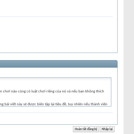
n chơi nào cũng có luật chơi riêng của nó và nếu bạn không thích
g bài viết này sẽ được biên tập lại tiêu đề, tuy nhiên nếu thành viên
cụ thể sẽ giúp cho bạn được trả lời câu hỏi nhanh chóng hơn. Nên tìm
n không biết cách gõ tiếng Việt UNICODE có dấu thì bạn có thể Post