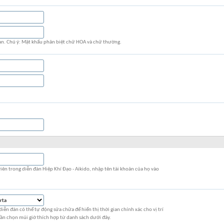
ạn. Chú ý: Mật khẩu phân biệt chữ HOA và chữ thường.
iên trong diễn đàn Hiệp Khí Đạo - Aikido, nhập tên tài khoản của họ vào
 diễn đàn có thể tự động sửa chữa để hiển thị thời gian chính xác cho vị trí
 cần chọn múi giờ thích hợp từ danh sách dưới đây.