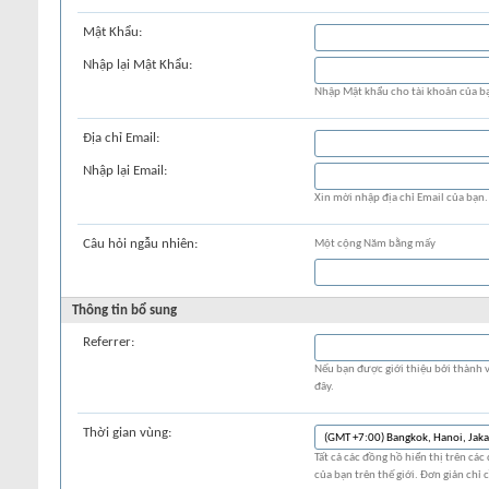
Mật Khẩu:
Nhập lại Mật Khẩu:
Nhập Mật khẩu cho tài khoản của b
Địa chỉ Email:
Nhập lại Email:
Xin mời nhập địa chỉ Email của bạn.
Câu hỏi ngẫu nhiên:
Một cộng Năm bằng mấy
Thông tin bổ sung
Referrer:
Nếu bạn được giới thiệu bởi thành v
đây.
Thời gian vùng:
Tất cả các đồng hồ hiển thị trên các
của bạn trên thế giới. Đơn giản chỉ