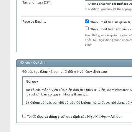
Tùy chọn sửa DST:
In addition, you may set the appropr
Receive Email...
Nhận Email từ Ban quản trị
Nhận Emeil từ thành viên 
Theo thời gian, các quản trị viên h
nhắn. Nếu bạn không muốn nhận ema
ở đây
Nội quy - Quy định
Để tiếp tục đăng ký, bạn phải đồng ý với Quy định sau:
Nội quy
Tất cả các thành viên của diễn đàn,từ Quản Trị Viên, Administrato
luật chơi, bạn có quyền không tham gia.
1) Không gửi các bài viết có tiêu đề không mô tả được nội dung bài vi
gửi bài vẫn vi phạm sau khi được nhắc nhở nhiều lần thì các bài viết
2) Để hỏi hoặc đặt vấn đề thảo luận, bạn nên ghi tiêu đề cụ thể và 
Tôi đã đọc, và đồng ý với quy định của Hiệp Khí Đạo - Aikido.
kiếm trước khi đặt câu hỏi.
3) Không gửi bài viết bằng tiếng Việt không có dấu hoặc có dấu như