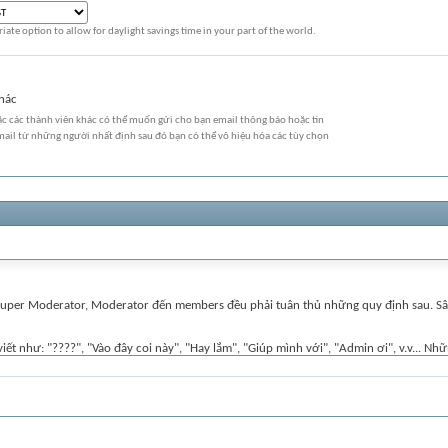
iate option to allow for daylight savings time in your part of the world.
khác
oặc các thành viên khác có thể muốn gửi cho bạn email thông báo hoặc tin
il từ những người nhất định sau đó bạn có thể vô hiệu hóa các tùy chọn
r, Super Moderator, Moderator đến members đều phải tuân thủ những quy định sau. Sâ
ết như: "????", "Vào đây coi này", "Hay lắm", "Giúp mình với", "Admin ơi", v.v... Nhữn
 về sau sẽ bị xóa hoặc thành viên đó sẽ bị khóa nick khi vào diễn đàn.
ngắn gọn để người đọc biết ngay bạn muốn nói gì trước khi xem bài viết. Ghi tiêu đề 
ng không rõ ràng, hoặc gửi bài viết toàn bằng chữ HOA gây khó khăn khi đọc. Nếu bạ